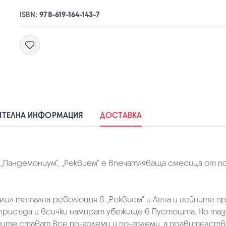
ISBN:
978-619-164-143-7
ТЕЛНА ИНФОРМАЦИЯ
ДОСТАВКА
 „Пандемониум”, „Реквием” е впечатляваща смесица от 
алил тотална революция в „Реквием” и Лена и нейните 
присъда и всички намират убежище в Пустошта. Но таз
ните стават все по-големи и по-големи, а правителс