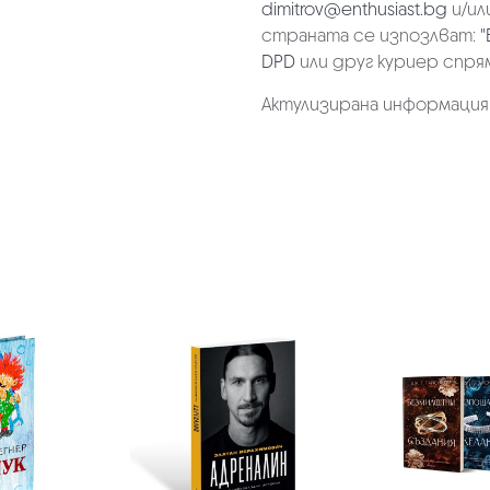
dimitrov@enthusiast.bg
и/ил
страната се изпозлват:
"
DPD
или друг куриер спря
Актулизирана информация на