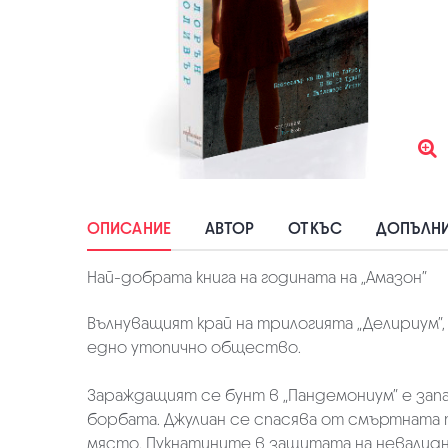
ОПИСАНИЕ
АВТОР
ОТКЪС
ДОПЪЛНИ
Най-добрата книга на годината на „Амазон”
Вълнуващият край на трилогията „Делириум”,
едно утопично общество.
Зараждащият се бунт в „Пандемониум” е зап
борбата. Джулиан се спасява от смъртната 
място. Пукнатините в защитата на невалид