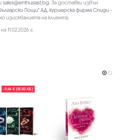
и
sales@enthusiast.bg
. За доставки извън
Български Пощи" АД
,
куриерска фирма Спиди -
мо изискванията на клиента.
 11.02.2026 г.
-9.46 € (18.50 ЛВ.)