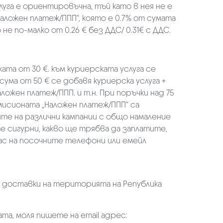
луга е ориентировъчна, тъй като в нея не е
аложен платеж/ППП“, която е 0.7% от сумата
не по-малко от 0.26 € без ДДС/ 0.31€ с ДДС.
ката от 30 €. към куриерската услуга се
 сума от 50 € се добавя куриерска услуга +
аложен платеж/ППП. и т.н. При поръчки над 75
омисионата „Наложен платеж/ППП“ са
ите на различни кампании с общо намаление
те сигурни, какво ще трябва да заплатите,
ас на посочните телефони или емейл
а доставки на територията на Република
та, моля пишете на email адрес: