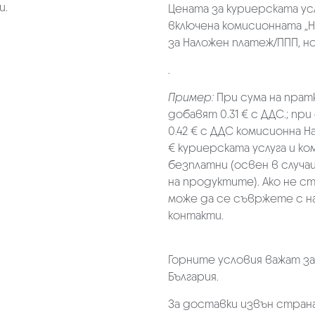
и.
Цената за куриерската ус
включена комисионната „Н
за Наложен платеж/ППП, но 
.
Пример:
При сума на прат
добавят 0.31 € с ДДС.; при
0.42 € с ДДС комисионна Н
€ куриерската услуга и к
безплатни (освен в случа
на продуктите). Ако не с
може да се съвржете с н
контакти.
Горните условия важат з
България.
За доставки извън страна