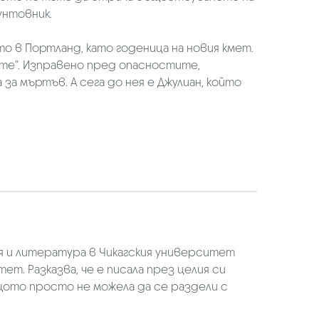
унтовник.
о в Портланд, като годеница на новия кмет.
ите”. Изправено пред опасностите,
за мъртъв. А сега до нея е Джулиан, който
ия и литература в Чикагския университет
т. Разказва, че е писала през целия си
ащото просто не можела да се раздели с