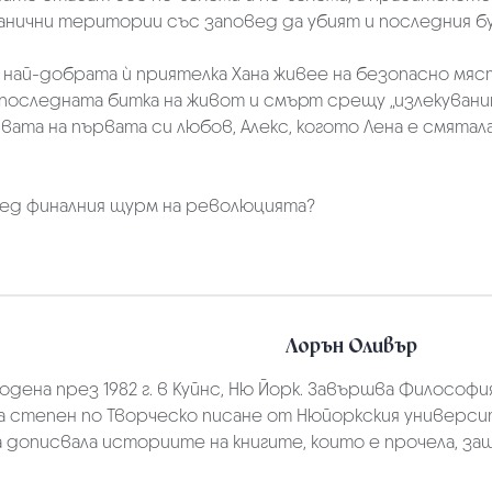
гранични територии със заповед да убият и последния б
 най-добрата ѝ приятелка Хана живее на безопасно мяст
 последната битка на живот и смърт срещу „излекуван
та на първата си любов, Алекс, когото Лена е смятала 
лед финалния щурм на революцията?
Лорън Оливър
одена през 1982 г. в Куйнс, Ню Йорк. Завършва Философ
а степен по Творческо писане от Нюйоркския университе
а дописвала историите на книгите, които е прочела, з