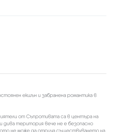
постоянен екшън и забранена романтика в
приятели от Съпротивата са в центъра на
и дива територия вече не е безопасно
твото не може да отрича съществуването на