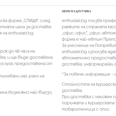
ЦЕНИ НА ДОСТАВКА
скa фирмa „СПИДИ“,
след
enthusiast.bg ползва преф
тната цена за доставка
рамките на страната касае
на enthusiast.bg.
„oфис-офис“, „офис-автом
фирма е най-евтин! Преп
За улеснение на Потребит
ок до 48 часа на
enthusiast.bg използва ад
ка, и ще бъде доставена
автоматично предоставя 
услуга, предоставена от
доставка, информирайки г
*За повече информация –
пълнявани най-рано на
Стойността на куриерска
доставка.
ена възможно най-бързо,
При доставка с наложен 
поръчката и куриерската 
товарителница с опис.