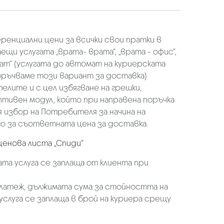
еренциални цени за всички свои пратки в
щи услугата „врата- врата“, „врата - офис“,
ат“ (услугата до автомат на куриерската
оръчваме този вариант за доставка)
елите и с цел избягване на грешки,
аптивен модул, който при направена поръчка
избор на Потребителя за начина на
о за съответната цена за доставка.
ценова листа „Спиди“
та услуга се заплаща от клиента при
платеж, дължимата сума за стойността на
услуга се заплаща в брой на куриера срещу