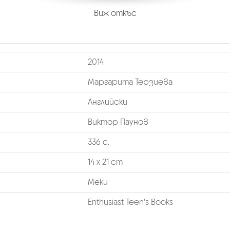
Виж откъс
2014
Маргарита Терзиева
Английски
Виктор Паунов
336 с.
14 х 21 cm
Меки
Enthusiast Teen's Books