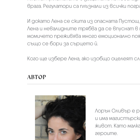
врага. Регулатори са плъзнали из всички по
И докато Лена се скита из опасната Пустош,
Лена и невалидните трябва да се впуснат в
момичето преживява много емоционално поява
също се бори за сърцето й.
Кого ще избере Лена, ако изобщо оцелеят с
АВТОР
Лорън Оливър е р
и има магистърск
живот. Като малк
героите.