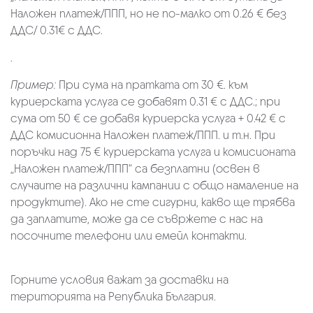
Наложен платеж/ППП, но не по-малко от 0.26 € без
ДДС/ 0.31€ с ДДС.
.
Пример:
При сума на пратката от 30 €. към
куриерската услуга се добавят 0.31 € с ДДС.; при
сума от 50 € се добавя куриерска услуга + 0.42 € с
ДДС комисионна Наложен платеж/ППП. и т.н. При
поръчки над 75 € куриерската услуга и комисионата
„Наложен платеж/ППП“ са безплатни (освен в
случаите на различни кампании с общо намаление на
продуктите). Ако не сте сигурни, какво ще трябва
да заплатите, може да се съвржете с нас на
посочните телефони или емейл контакти.
Горните условия важат за доставки на
територията на Република България.