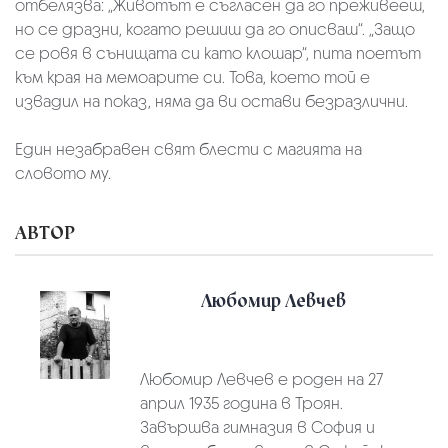
отбелязва: „Животът е съгласен да го преживееш,
но се дразни, когато решиш да го описваш“. „Защо
се ровя в сънищата си като клошар“, пита поетът
към края на мемоарите си. Това, което той е
извадил на показ, няма да ви остави безразлични.
Един незабравен свят блести с магията на
словото му.
АВТОР
Любомир Левчев
Любомир Левчев е роден на 27
април 1935 година в Троян.
Завършва гимназия в София и