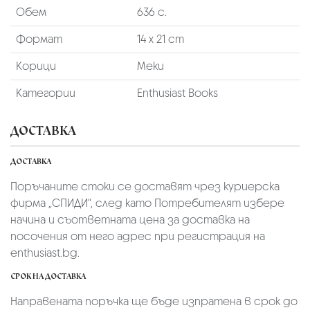
Обем
636 с.
Формат
14 х 21 cm
Корици
Меки
Категории
Enthusiast Books
ДОСТАВКА
ДОСТАВКА
Поръчаните стоки се доставят чрез куриерскa
фирмa „СПИДИ“,
след като Потребителят избере
начина и съответната цена за доставка на
посочения от него адрес при регистрация на
enthusiast.bg.
СРОК НА ДОСТАВКА
Направената поръчка ще бъде изпратена в срок до