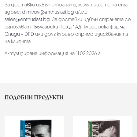
За доставки извън страната, моля пишете на email
адрес:
dimitrov@enthusiast.bg
и/или
sales@enthusiast.bg
. За доставки извън страната се
изпозлват:
"Български Пощи" АД
,
куриерска фирма
Спиди - DPD
или друг куриер спрямо изискванията
на клиента.
Актулизирана информация на 11.02.2026 г.
ПОДОБНИ ПРОДУКТИ