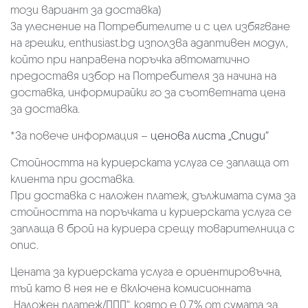
този вариант за доставка)
За улеснение на Потребителите и с цел избягване
на грешки, enthusiast.bg използва адаптивен модул,
който при направена поръчка автоматично
предоставя избор на Потребителя за начина на
доставка, информирайки го за съответната цена
за доставка.
*За повече информация –
ценова листа „Спиди“
Стойността на куриерската услуга се заплаща от
клиента при доставка.
При доставка с наложен платеж, дължимата сума за
стойността на поръчката и куриерската услуга се
заплаща в брой на куриера срещу товарителница с
опис.
Цената за куриерската услуга е ориентировъчна,
тъй като в нея не е включена комисионната
„Наложен платеж/ППП“, която е 0.7% от сумата за