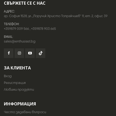
СВЪРЖЕТЕ СЕ С НАС
АДРЕС:
гр. София 1528, ул. „Поручик Христо Топракчиев“ 11, ет. 2, офис 39
ТЕЛЕФОН:
+359879 009 566
,
+359878 903 665
EMAIL:
sales@enthusiast.bg
ЗА КЛИЕНТА
Вход
Регистрация
Любими продукти
ИНФОРМАЦИЯ
Често задавани въпроси