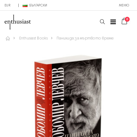
EUR
БЪЛГАРСКИ
МЕНЮ
0
Enthusiast Books
Панихида за мъртвото време