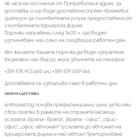
48 часа на посочения от Потребителя адрес за
доставка, и ще бъде доставена спрямо времевия
диапазон за съответната услуга, предоставена от
съответната куриерска фирма.
Поръчки направени след 14:00 ч. ще бъдат
изпълнявани най-рано на следващия работен ден.
Ако желаете вашата поръчка да бъде изпратена
възможно най-бързо, моля звъннете на телефон:
+359 878 903 665 или +359 879 009 566.
Доставката се извършва само в работни дни.
ЦЕНИ НА ДОСТАВКА
enthusiast.bg ползва преференциални цени за всички
свои пратки в рамките на страната касаещи
услугата „врата- врата“, „врата - офис“, „oфис-
офис“, „офис-автомат“ (услугата до автомат на
куриерската фирма е най-евтин! Препоръчваме