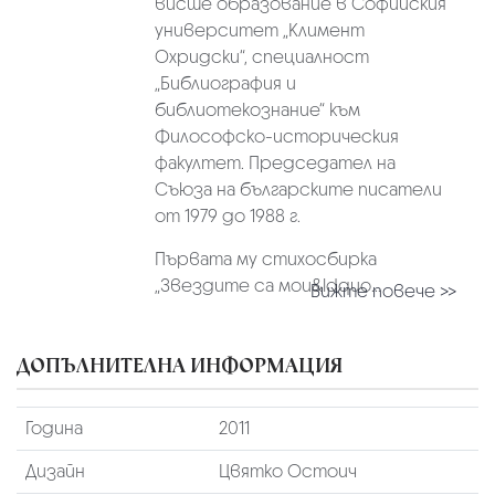
висше образование в Софийския
университет „Климент
Охридски“, специалност
„Библиография и
библиотекознание“ към
Философско-историческия
факултет. Председател на
Съюза на българските писатели
от 1979 до 1988 г.
Първата му стихосбирка
„Звездите са мои&ldquo...
Вижте повече >>
ДОПЪЛНИТЕЛНА ИНФОРМАЦИЯ
Година
2011
Дизайн
Цвятко Остоич