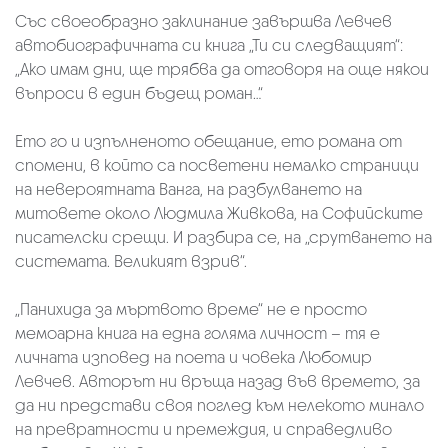
Със своеобразно заклинание завършва Левчев
автобиографичната си книга „Ти си следващият“:
„Ако имам дни, ще трябва да отговоря на още някои
въпроси в един бъдещ роман…“
Ето го и изпълненото обещание, ето романа от
спомени, в който са посветени немалко страници
на невероятната Ванга, на разбулването на
митовете около Людмила Живкова, на Софийските
писателски срещи. И разбира се, на „срутването на
системата. Великият взрив“.
„Панихида за мъртвото време“ не е просто
мемоарна книга на една голяма личност – тя е
личната изповед на поета и човека Любомир
Левчев. Авторът ни връща назад във времето, за
да ни представи своя поглед към нелекото минало
на превратности и премеждия, и справедливо