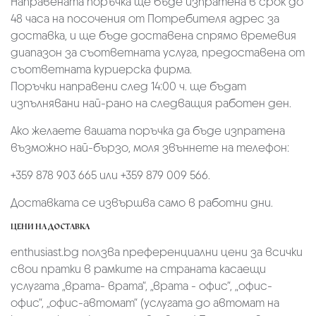
Направената поръчка ще бъде изпратена в срок до
48 часа на посочения от Потребителя адрес за
доставка, и ще бъде доставена спрямо времевия
диапазон за съответната услуга, предоставена от
съответната куриерска фирма.
Поръчки направени след 14:00 ч. ще бъдат
изпълнявани най-рано на следващия работен ден.
Ако желаете вашата поръчка да бъде изпратена
възможно най-бързо, моля звъннете на телефон:
+359 878 903 665 или +359 879 009 566.
Доставката се извършва само в работни дни.
ЦЕНИ НА ДОСТАВКА
enthusiast.bg ползва преференциални цени за всички
свои пратки в рамките на страната касаещи
услугата „врата- врата“, „врата - офис“, „oфис-
офис“, „офис-автомат“ (услугата до автомат на