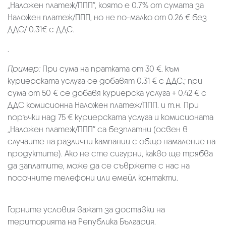
„Наложен платеж/ППП“, която е 0.7% от сумата за
Наложен платеж/ППП, но не по-малко от 0.26 € без
ДДС/ 0.31€ с ДДС.
.
Пример:
При сума на пратката от 30 €. към
куриерската услуга се добавят 0.31 € с ДДС.; при
сума от 50 € се добавя куриерска услуга + 0.42 € с
ДДС комисионна Наложен платеж/ППП. и т.н. При
поръчки над 75 € куриерската услуга и комисионата
„Наложен платеж/ППП“ са безплатни (освен в
случаите на различни кампании с общо намаление на
продуктите). Ако не сте сигурни, какво ще трябва
да заплатите, може да се съвржете с нас на
посочните телефони или емейл контакти.
Горните условия важат за доставки на
територията на Република България.