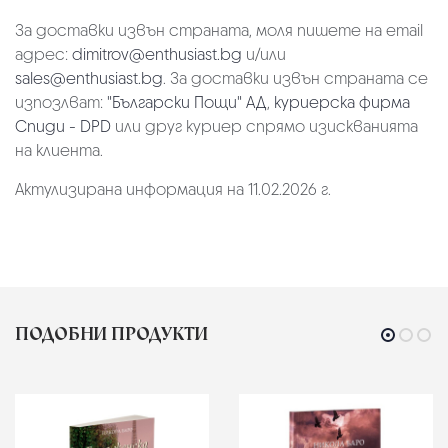
За доставки извън страната, моля пишете на email
адрес:
dimitrov@enthusiast.bg
и/или
sales@enthusiast.bg
. За доставки извън страната се
изпозлват:
"Български Пощи" АД
,
куриерска фирма
Спиди - DPD
или друг куриер спрямо изискванията
на клиента.
Актулизирана информация на 11.02.2026 г.
ПОДОБНИ ПРОДУКТИ