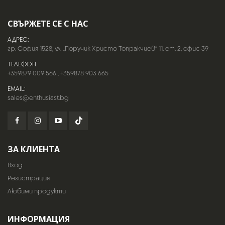
СВЪРЖЕТЕ СЕ С НАС
АДРЕС:
гр. София 1528, ул. „Поручик Христо Топракчиев“ 11, ет. 2, офис 39
ТЕЛЕФОН:
+359879 009 566
,
+359878 903 665
EMAIL:
sales@enthusiast.bg
ЗА КЛИЕНТА
Вход
Регистрация
Любими продукти
ИНФОРМАЦИЯ