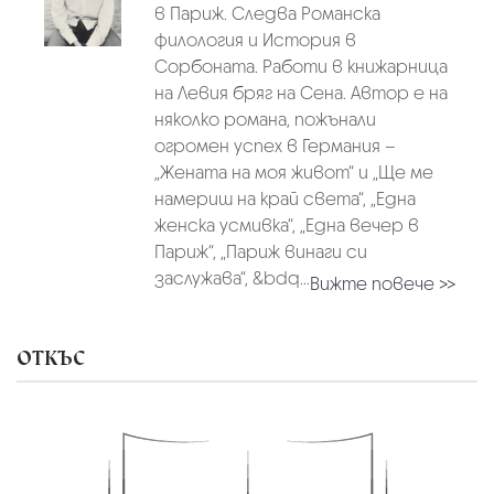
в Париж. Следва Романска
филология и История в
Сорбоната. Работи в книжарница
на Левия бряг на Сена. Автор е на
няколко романа, пожънали
огромен успех в Германия –
„Жената на моя живот“ и „Ще ме
намериш на край света“, „Една
женска усмивка“, „Една вечер в
Париж“, „Париж винаги си
заслужава“, &bdq...
Вижте повече >>
ОТКЪС