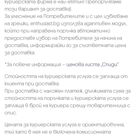
куриерската фирма е най-евтин! Препоръчваме
този вариант за доставка)
За улеснение на Потребителите и с цел избягване
на грешки, enthusiast.bg използва адаптивен модул,
който при направена поръчка автоматично
предоставя избор на Потребителя за начина на
доставка, информирайки го за съответната цена
за доставка.
*За повече информация –
ценова листа „Спиди“
Стойността на куриерската услуга се заплаща от
клиента при доставка.
При доставка с наложен платеж, дължимата сума за
стойността на поръчката и куриерската услуга се
заплаща в брой на куриера срещу товарителница с
опис.
Цената за куриерската услуга е ориентировъчна,
тъй като в нея не е включена комисионната