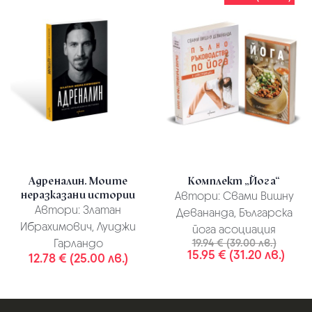
Адреналин. Моите
Комплект „Йога“
неразказани истории
Автори:
Свами Вишну
Автори:
Златан
Девананда, Българска
Ибрахимович, Луиджи
йога асоциация
Гарландо
19.94 € (39.00 лв.)
15.95 € (31.20 лв.)
12.78 € (25.00 лв.)