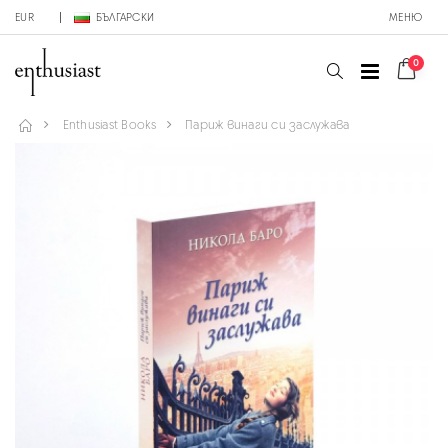
EUR
БЪЛГАРСКИ
МЕНЮ
0
Enthusiast Books
Париж винаги си заслужава