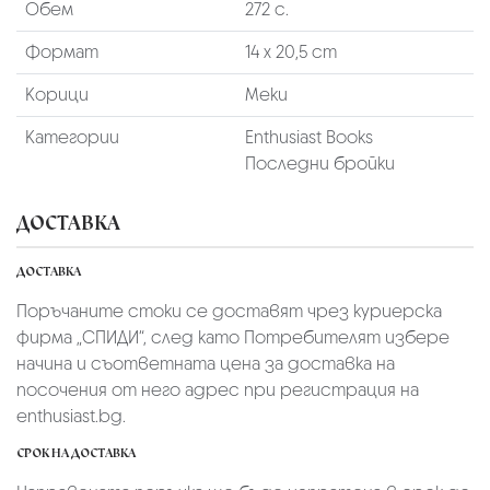
Обем
272 с.
Формат
14 х 20,5 cm
Корици
Меки
Категории
Enthusiast Books
Последни бройки
ДОСТАВКА
ДОСТАВКА
Поръчаните стоки се доставят чрез куриерскa
фирмa „СПИДИ“,
след като Потребителят избере
начина и съответната цена за доставка на
посочения от него адрес при регистрация на
enthusiast.bg.
СРОК НА ДОСТАВКА