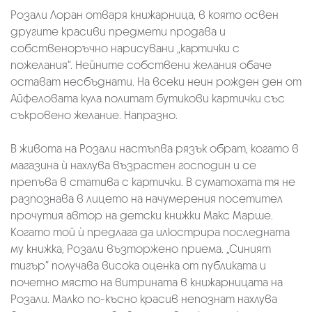
Розали Лоран отваря книжарница, в която освен
другите красиви предмети продава и
собственоръчно нарисувани „картички с
пожелания“. Нейните собствени желания обаче
остават несбъднати. На всеки неин рожден ден от
Айфеловата кула политат бутикови картички със
съкровено желание. Напразно.
В живота на Розали настъпва рязък обрат, когато в
магазина ѝ нахлува възрастен господин и се
препъва в статива с картички. В суматохата тя не
разпознава в лицето на начумерения посетител
прочутия автор на детски книжки Макс Марше.
Когато той ѝ предлага да илюстрира последната
му книжка, Розали възторжено приема. „Синият
тигър” получава висока оценка от публиката и
почетно място на витрината в книжарницата на
Розали. Малко по-късно красив непознат нахлува