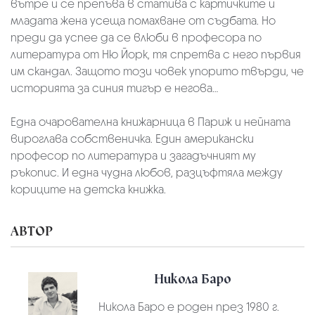
вътре и се препъва в статива с картичките и
младата жена усеща помахване от съдбата. Но
преди да успее да се влюби в професора по
литература от Ню Йорк, тя спретва с него първия
им скандал. Защото този човек упорито твърди, че
историята за синия тигър е негова…
Една очарователна книжарница в Париж и нейната
вироглава собственичка. Един американски
професор по литература и загадъчният му
ръкопис. И една чудна любов, разцъфтяла между
кориците на детска книжка.
АВТОР
Никола Баро
Никола Баро е роден през 1980 г.