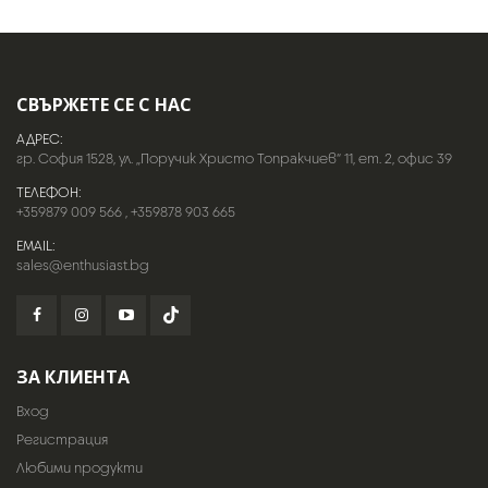
СВЪРЖЕТЕ СЕ С НАС
АДРЕС:
гр. София 1528, ул. „Поручик Христо Топракчиев“ 11, ет. 2, офис 39
ТЕЛЕФОН:
+359879 009 566
,
+359878 903 665
EMAIL:
sales@enthusiast.bg
ЗА КЛИЕНТА
Вход
Регистрация
Любими продукти