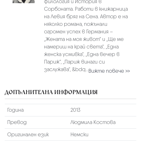
филология и История в
Сорбоната. Работи в книжарница
на Левия бряг на Сена. Автор е на
няколко романа, пожънали
огромен успех в Германия –
„Жената на моя живот“ и „Ще ме
намериш на край света“, „Една
женска усмивка“, „Една вечер в
Париж“, „Париж винаги си
заслужава“, &bdq...
Вижте повече >>
ДОПЪЛНИТЕЛНА ИНФОРМАЦИЯ
Година
2013
Превод
Людмила Костова
Оригинален език
Немски