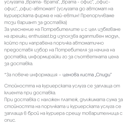
услугата „врата- врата“, „врата - офис“, „oфис-
офис“, „офис-автомат“ (услугата до автомат на
куриерската фирма е най-евтин! Препоръчваме
този вариант за доставка)
За улеснение на Потребителите и с цел избягване
на грешки, enthusiast.bg използва адаптивен модул,
който при направена поръчка автоматично
предоставя избор на Потребителя за начина на
доставка, информирайки го за съответната цена
за доставка.
*За повече информация –
ценова листа „Спиди“
Стойността на куриерската услуга се заплаща от
клиента при доставка.
При доставка с наложен платеж, дължимата сума за
стойността на поръчката и куриерската услуга се
заплаща в брой на куриера срещу товарителница с
опис.