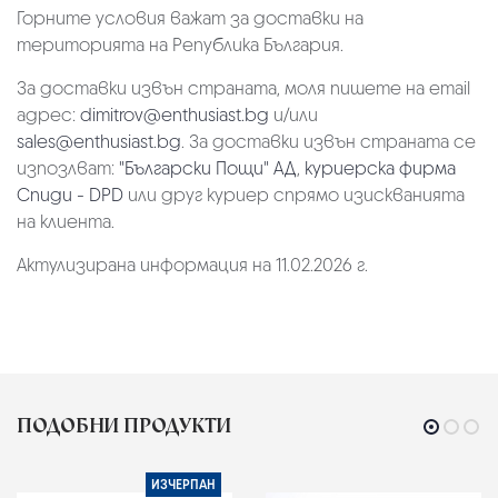
Горните условия важат за доставки на
територията на Република България.
За доставки извън страната, моля пишете на email
адрес:
dimitrov@enthusiast.bg
и/или
sales@enthusiast.bg
. За доставки извън страната се
изпозлват:
"Български Пощи" АД
,
куриерска фирма
Спиди - DPD
или друг куриер спрямо изискванията
на клиента.
Актулизирана информация на 11.02.2026 г.
ПОДОБНИ ПРОДУКТИ
ИЗЧЕРПАН