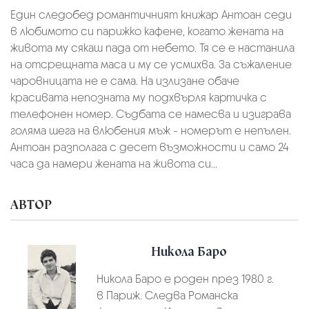
Един следобед романтичният книжар Антоан седи
в любимото си парижко кафене, когато жената на
живота му сякаш пада от небето. Тя се е настанила
на отсрещната маса и му се усмихва. За съжаление
чаровницата не е сама. На излизане обаче
красивата непозната му подхвърля картичка с
телефонен номер. Съдбата се намесва и изиграва
голяма шега на влюбения мъж - номерът е непълен.
Антоан разполага с десет възможности и само 24
часа да намери жената на живота си...
АВТОР
Никола Баро
Никола Баро е роден през 1980 г.
в Париж. Следва Романска