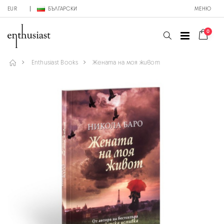
EUR
БЪЛГАРСКИ
МЕНЮ
0
Enthusiast Books
Жената на моя живот