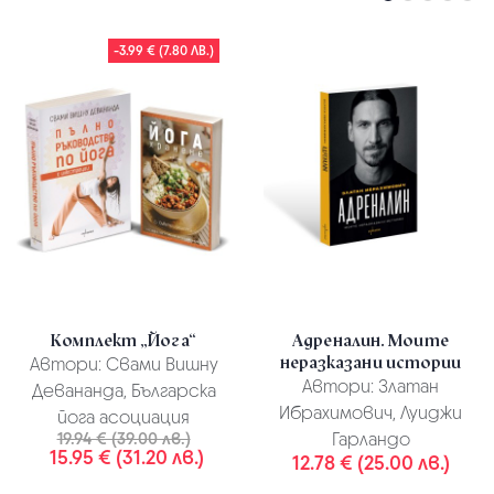
-3.99 € (7.80 ЛВ.)
Комплект „Йога“
Адреналин. Моите
неразказани истории
Автори:
Свами Вишну
Автори:
Златан
Девананда, Българска
Ибрахимович, Луиджи
йога асоциация
19.94 € (39.00 лв.)
Гарландо
15.95 € (31.20 лв.)
12.78 € (25.00 лв.)