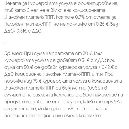
Цената за куриерската услуга е ориентировъчна,
тъй като в нея не е включена комисионната
„Наложен платеж/ППП“, която е 0.7% от сумата за
Наложен платеж/ППП, но не по-малко от 0.26 € без
ДДС/ 0.31€ с ДДС.
.
Пример:
При сума на пратката от 30 €. към
куриерската услуга се добавят 0.31 € с ДДС.; при
сума от 50 € се добавя куриерска услуга + 0.42 € с
ДДС комисионна Наложен платеж/ППП. и т.н. При
поръчки над 75 € куриерската услуга и комисионата
„Наложен платеж/ППП“ са безплатни (освен в
случаите на различни кампании с общо намаление на
продуктите). Ако не сте сигурни, какво ще трябва
да заплатите, може да се съвржете с нас на
посочните телефони или емейл контакти.