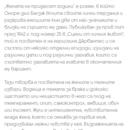
„Жената на тридесет години“ е роман, в който
Оноре дьо Балзак вплита своите лични терзания и
разкрива емоциите към две от най-значимите и
близки на сърцето му дами. Публикуван за пръв път
през 1842 г. под номер 25 в „Сцени от личния живот“,
той е посветен е на херцогиня Д’Арбантес и се
състои от няколко отделни епизоди, излизали на
различни дати и под различни заглавия, които са
съответно заглавията на главите в окончателния
му вариант.
Тази творба е посветена на жените и техните
избори. Водеща е темата за брака и доколко
щастието или нещастието в него са плод на
темперамент, опит, самоконтрол, амбиция, обич
или късмет. Жули е интелигентна, чувствителна
млада жена, която се омъжва за първия мъж,
предизвикал нежни чувства у нея. Възраженията на