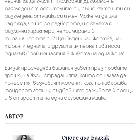
нейния баща гласят: „Полковник Д’Егльомон е
разглезен от родителите си, също както и ти си
разглезена от майка си и мен. Може ли да има
надежда, че ще се разберете, и двамата с
различни характери, непримирими в
тираничността си? Ще бъдеш или жертва, или
тиран. И едната, и другата алтернатива носи
еднакъв брой нещастия в живота на една жена“.
Балзак проследява бащиния завет през първите
грешки на Жули; страданията, които се налага да
понесе тя; възловият момент, когато навършва
тридесет години; съдбовните за живота ѝ срещи
и в старостта на една съгрешила майка.
АВТОР
Оноре дьо Балзак