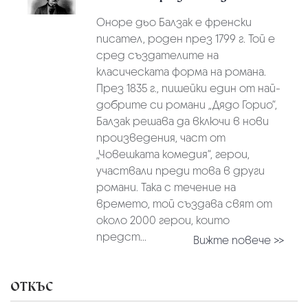
Оноре дьо Балзак е френски
писател, роден през 1799 г. Той е
сред създателите на
класическата форма на романа.
През 1835 г., пишейки един от най-
добрите си романи „Дядо Горио“,
Балзак решава да включи в нови
произведения, част от
„Човешката комедия“, герои,
участвали преди това в други
романи. Така с течение на
времето, той създава свят от
около 2000 герои, които
предст...
Вижте повече >>
ОТКЪС