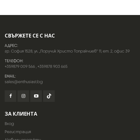
СВЪРЖЕТЕ СЕ С НАС
АДРЕС:
гр. София 1528, ул. „Поручик Христо Топракчиев“ 11, ет. 2, офис 39
ТЕЛЕФОН:
+359879 009 566
,
+359878 903 665
EMAIL:
sales@enthusiast.bg
ЗА КЛИЕНТА
Вход
Регистрация
Любими продукти