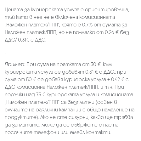
Цената за куриерската услуга е ориентировъчна,
тъй като в нея не е включена комисионната
„Наложен платеж/ППП“, която е 0.7% от сумата за
Наложен платеж/ППП, но не по-малко от 0.26 € без
ДДС/ 0.31€ с ДДС.
.
Пример:
При сума на пратката от 30 €. към
куриерската услуга се добавят 0.31 € с ДДС.; при
сума от 50 € се добавя куриерска услуга + 0.42 € с
ДДС комисионна Наложен платеж/ППП. и т.н. При
поръчки над 75 € куриерската услуга и комисионата
„Наложен платеж/ППП“ са безплатни (освен в
случаите на различни кампании с общо намаление на
продуктите). Ако не сте сигурни, какво ще трябва
да заплатите, може да се съвржете с нас на
посочните телефони или емейл контакти.