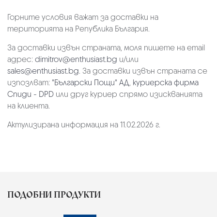
Горните условия важат за доставки на
територията на Република България.
За доставки извън страната, моля пишете на email
адрес:
dimitrov@enthusiast.bg
и/или
sales@enthusiast.bg
. За доставки извън страната се
изпозлват:
"Български Пощи" АД
,
куриерска фирма
Спиди - DPD
или друг куриер спрямо изискванията
на клиента.
Актулизирана информация на 11.02.2026 г.
ПОДОБНИ ПРОДУКТИ