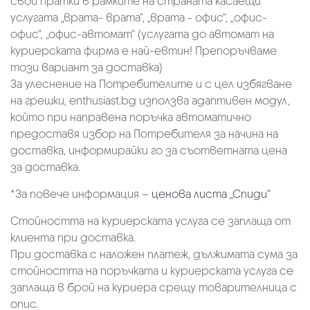
свои пратки в рамките на страната касаещи
услугата „врата- врата“, „врата - офис“, „oфис-
офис“, „офис-автомат“ (услугата до автомат на
куриерската фирма е най-евтин! Препоръчваме
този вариант за доставка)
За улеснение на Потребителите и с цел избягване
на грешки, enthusiast.bg използва адаптивен модул,
който при направена поръчка автоматично
предоставя избор на Потребителя за начина на
доставка, информирайки го за съответната цена
за доставка.
*За повече информация –
ценова листа „Спиди“
Стойността на куриерската услуга се заплаща от
клиента при доставка.
При доставка с наложен платеж, дължимата сума за
стойността на поръчката и куриерската услуга се
заплаща в брой на куриера срещу товарителница с
опис.