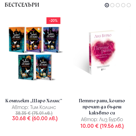
БЕСТСЕЛЪРИ
-20%
Комплект „Шаро Холмс“
Петте рани, които
пречат да бъдеш
Автор:
Тим Колинс
какъвто си
38.35 € (75.01 лв.)
30.68 € (60.00 лв.)
Автор:
Лиз Бурбо
10.00 € (19.56 лв.)