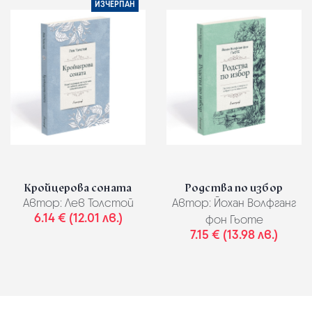
ИЗЧЕРПАН
Кройцерова соната
Родства по избор
Автор:
Лев Толстой
Автор:
Йохан Волфганг
6.14 € (12.01 лв.)
фон Гьоте
7.15 € (13.98 лв.)