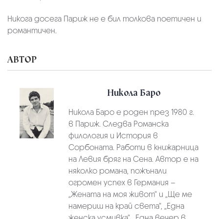
Никога досега Париж не е бил толкова поетичен и
романтичен.
АВТОР
Никола Баро
Никола Баро е роден през 1980 г.
в Париж. Следва Романска
филология и История в
Сорбоната. Работи в книжарница
на Левия бряг на Сена. Автор е на
няколко романа, пожънали
огромен успех в Германия –
„Жената на моя живот“ и „Ще ме
намериш на край света“, „Една
женска усмивка“, „Една вечер в