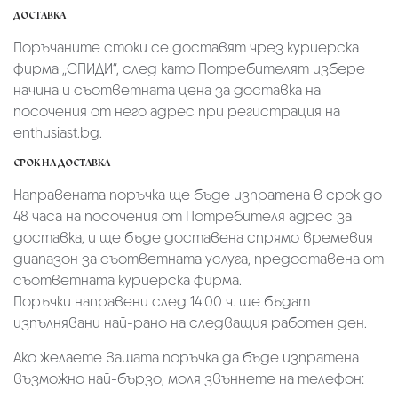
ДОСТАВКА
Поръчаните стоки се доставят чрез куриерскa
фирмa „СПИДИ“,
след като Потребителят избере
начина и съответната цена за доставка на
посочения от него адрес при регистрация на
enthusiast.bg.
СРОК НА ДОСТАВКА
Направената поръчка ще бъде изпратена в срок до
48 часа на посочения от Потребителя адрес за
доставка, и ще бъде доставена спрямо времевия
диапазон за съответната услуга, предоставена от
съответната куриерска фирма.
Поръчки направени след 14:00 ч. ще бъдат
изпълнявани най-рано на следващия работен ден.
Ако желаете вашата поръчка да бъде изпратена
възможно най-бързо, моля звъннете на телефон: