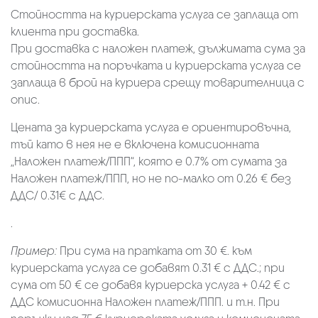
Стойността на куриерската услуга се заплаща от
клиента при доставка.
При доставка с наложен платеж, дължимата сума за
стойността на поръчката и куриерската услуга се
заплаща в брой на куриера срещу товарителница с
опис.
Цената за куриерската услуга е ориентировъчна,
тъй като в нея не е включена комисионната
„Наложен платеж/ППП“, която е 0.7% от сумата за
Наложен платеж/ППП, но не по-малко от 0.26 € без
ДДС/ 0.31€ с ДДС.
.
Пример:
При сума на пратката от 30 €. към
куриерската услуга се добавят 0.31 € с ДДС.; при
сума от 50 € се добавя куриерска услуга + 0.42 € с
ДДС комисионна Наложен платеж/ППП. и т.н. При