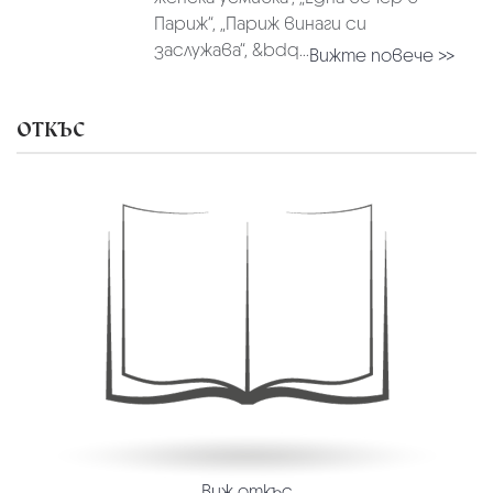
Париж“, „Париж винаги си
заслужава“, &bdq...
Вижте повече >>
ОТКЪС
Виж откъс