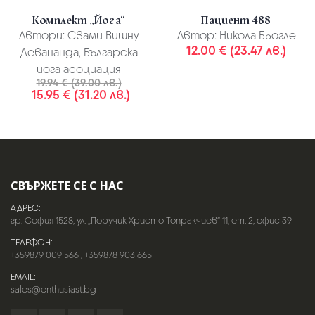
Комплект „Йога“
Пациент 488
Автори:
Свами Вишну
Автор:
Никола Бьогле
12.00 € (23.47 лв.)
Девананда, Българска
йога асоциация
19.94 € (39.00 лв.)
15.95 € (31.20 лв.)
СВЪРЖЕТЕ СЕ С НАС
АДРЕС:
гр. София 1528, ул. „Поручик Христо Топракчиев“ 11, ет. 2, офис 39
ТЕЛЕФОН:
+359879 009 566
,
+359878 903 665
EMAIL:
sales@enthusiast.bg