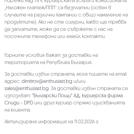
поръчки над 75 € куриерската услуга и комисионата
„Наложен платеж/ППП“ са безплатни (освен в
случаите на различни кампании с общо намаление на
продуктите). Ако не сте сигурни, какво ще трябва
да заплатите, може да се съвржете с нас на
посочните телефони или емейл контакти.
Горните условия важат за доставки на
територията на Република България.
За доставки извън страната, моля пишете на email
адрес:
dimitrov@enthusiast.bg
и/или
sales@enthusiast.bg
. За доставки извън страната се
изпозлват:
"Български Пощи" АД
,
куриерска фирма
Спиди - DPD
или друг куриер спрямо изискванията
на клиента.
Актулизирана информация на 11.02.2026 г.