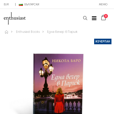
EUR
БЪЛГАРСКИ
МЕНЮ
0
Enthusiast Books
Една вечер в Париж
ИЗЧЕРПАН