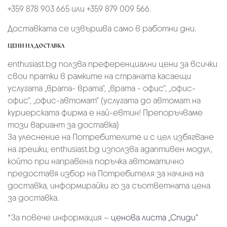
+359 878 903 665 или +359 879 009 566.
Доставката се извършва само в работни дни.
ЦЕНИ НА ДОСТАВКА
enthusiast.bg ползва преференциални цени за всички
свои пратки в рамките на страната касаещи
услугата „врата- врата“, „врата - офис“, „oфис-
офис“, „офис-автомат“ (услугата до автомат на
куриерската фирма е най-евтин! Препоръчваме
този вариант за доставка)
За улеснение на Потребителите и с цел избягване
на грешки, enthusiast.bg използва адаптивен модул,
който при направена поръчка автоматично
предоставя избор на Потребителя за начина на
доставка, информирайки го за съответната цена
за доставка.
*За повече информация –
ценова листа „Спиди“