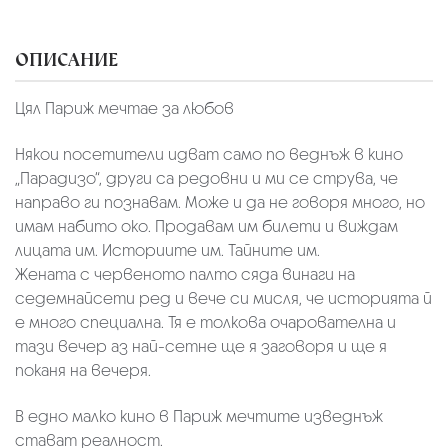
ОПИСАНИЕ
Цял Париж мечтае за любов
Някои посетители идват само по веднъж в кино
„Парадизо“, други са редовни и ми се струва, че
направо ги познавам. Може и да не говоря много, но
имам набито око. Продавам им билети и виждам
лицата им. Историите им. Тайните им.
Жената с червеното палто сяда винаги на
седемнайсети ред и вече си мисля, че историята й
е много специална. Тя е толкова очарователна и
тази вечер аз най-сетне ще я заговоря и ще я
поканя на вечеря.
В едно малко кино в Париж мечтите изведнъж
стават реалност.