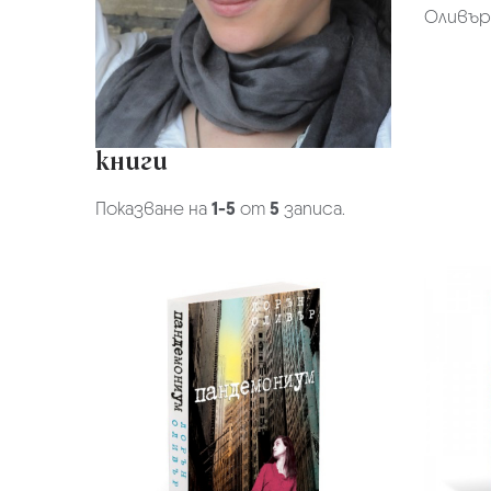
Оливър,
книги
Показване на
1-5
от
5
записа.