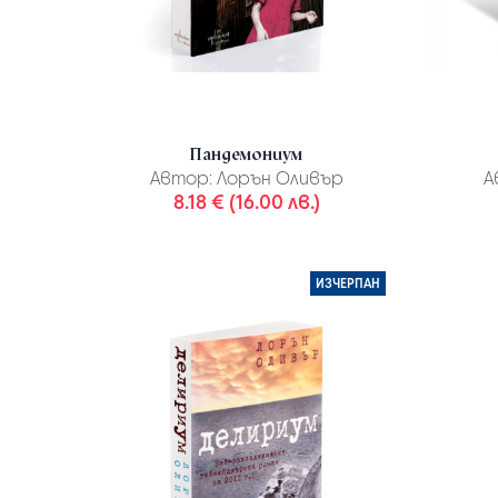
Пандемониум
Автор:
Лорън Оливър
А
8.18 € (16.00 лв.)
ИЗЧЕРПАН