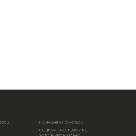
роси
Приемане на ръкописи
СОЦИАЛНО-ОТГОВОРНО,
УСТОЙЧИВО И ЗЕЛЕНО