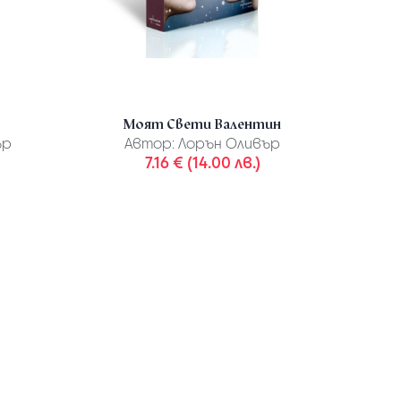
Моят Свети Валентин
ър
Автор:
Лорън Оливър
7.16 € (14.00 лв.)