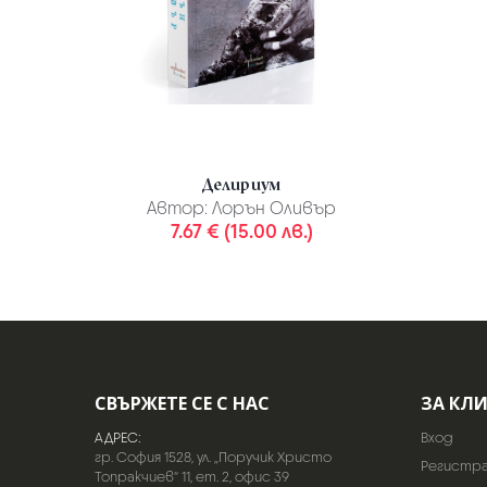
Делириум
Автор:
Лорън Оливър
7.67 € (15.00 лв.)
СВЪРЖЕТЕ СЕ С НАС
ЗА КЛ
АДРЕС:
Вход
гр. София 1528, ул. „Поручик Христо
Регистр
Топракчиев“ 11, ет. 2, офис 39