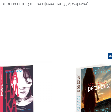
 по който се заснема филм, след „Делириум“.
И