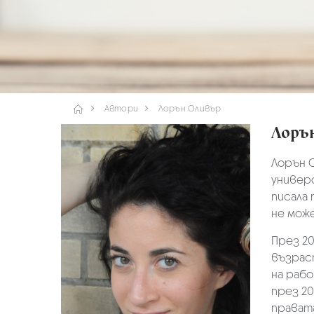
Автори
Лорън Оливър
Лоръ
Лорън О
универс
писала 
не може
През 20
възраст
на рабо
през 20
правата