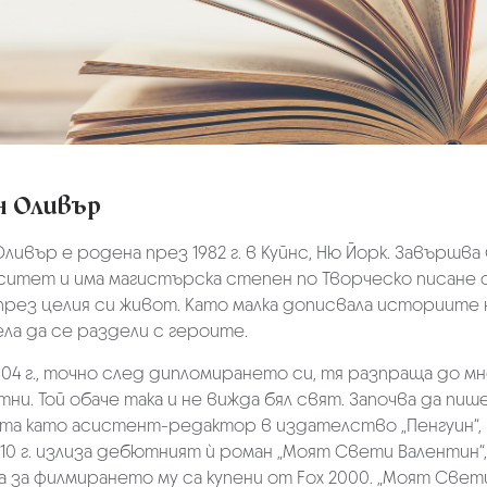
н Оливър
ливър е родена през 1982 г. в Куйнс, Ню Йорк. Завършв
итет и има магистърска степен по Творческо писане о
през целия си живот. Като малка дописвала историите 
ла да се раздели с героите.
04 г., точно след дипломирането си, тя разпраща до м
ни. Той обаче така и не вижда бял свят. Започва да пи
та като асистент-редактор в издателство „Пенгуин“, и
10 г. излиза дебютният ѝ роман „Моят Свети Валентин“, 
 за филмирането му са купени от Fox 2000. „Моят Свет