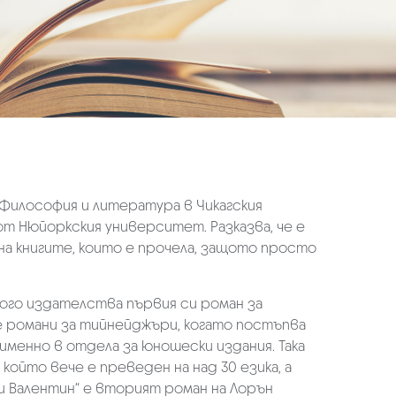
а Философия и литература в Чикагския
т Нюйоркския университет. Разказва, че е
на книгите, които е прочела, защото просто
ного издателства първия си роман за
ше романи за тийнейджъри, когато постъпва
менно в отдела за юношески издания. Така
който вече е преведен на над 30 езика, а
и Валентин“ е вторият роман на Лорън