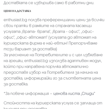
Доставката се извършва само в работни дни.
ЦЕНИ НА ДОСТАВКА
enthusiast.bg ползва преференциални цени за всички
свои пратки в рамките на страната касаещи
услугата „врата- врата“, „врата - офис“, „oфис-
офис“, „офис-автомат“ (услугата до автомат на
куриерската фирма е най-евтин! Препоръчваме
този вариант за доставка)
За улеснение на Потребителите и с цел избягване
на грешки, enthusiast.bg използва адаптивен модул,
който при направена поръчка автоматично
предоставя избор на Потребителя за начина на
доставка, информирайки го за съответната цена
за доставка.
*За повече информация –
ценова листа „Спиди“
Стойността на куриерската услуга се заплаща от
клиента при доставка.