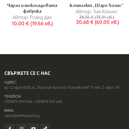
Чарли и шоколадовата
Комплект „Шаро Холмс“
фабрика
Автор:
Тим Колинс
Автор:
Роалд Дал
38.35 € (75.01 лв.)
30.68 € (60.00 лв.)
10.00 € (19.56 лв.)
СВЪРЖЕТЕ СЕ С НАС
АДРЕС:
гр. София 1528, ул. „Поручик Христо Топракчиев“ 11, ет. 2, офис 39
ТЕЛЕФОН:
+359879 009 566
,
+359878 903 665
EMAIL:
sales@enthusiast.bg