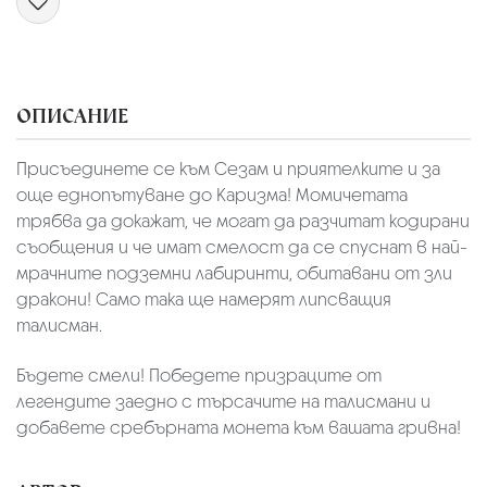
ОПИСАНИЕ
Присъединете се към Сезам и приятелките и за
още еднопътуване до Каризма! Момичетата
трябва да докажат, че могат да разчитат кодирани
съобщения и че имат смелост да се спуснат в най-
мрачните подземни лабиринти, обитавани от зли
дракони! Само така ще намерят липсващия
талисман.
Бъдете смели! Победете призраците от
легендите заедно с търсачите на талисмани и
добавете сребърната монета към вашата гривна!