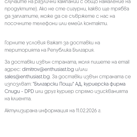
случаите на различни кампании с общо намаление на
продуктите). Ако не сте сигурни, какво ще трябва
да заплатите, може да се съвржете с нас на
посочните телефони или емейл контакти.
Горните условия важат за доставки на
територията на Република България.
За доставки извън страната, моля пишете на email
адрес:
dimitrov@enthusiast.bg
и/или
sales@enthusiast.bg
. За доставки извън страната се
изпозлват:
"Български Пощи" АД
,
куриерска фирма
Спиди - DPD
или друг куриер спрямо изискванията
на клиента.
Актулизирана информация на 11.02.2026 г.