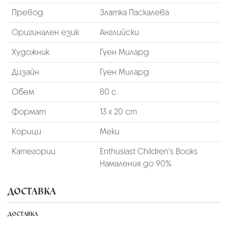
Превод
Златка Паскалева
Оригинален език
Английски
Художник
Гуен Милард
Дизайн
Гуен Милард
Обем
80 с.
Формат
13 х 20 cm
Корици
Меки
Категории
Enthusiast Children's Books
Намаления до 90%
ДОСТАВКА
ДОСТАВКА