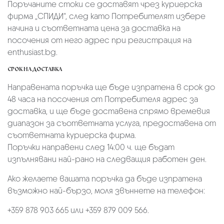
Поръчаните стоки се доставят чрез куриерскa
фирмa „СПИДИ“,
след като Потребителят избере
начина и съответната цена за доставка на
посочения от него адрес при регистрация на
enthusiast.bg.
СРОК НА ДОСТАВКА
Направената поръчка ще бъде изпратена в срок до
48 часа на посочения от Потребителя адрес за
доставка, и ще бъде доставена спрямо времевия
диапазон за съответната услуга, предоставена от
съответната куриерска фирма.
Поръчки направени след 14:00 ч. ще бъдат
изпълнявани най-рано на следващия работен ден.
Ако желаете вашата поръчка да бъде изпратена
възможно най-бързо, моля звъннете на телефон:
+359 878 903 665 или +359 879 009 566.