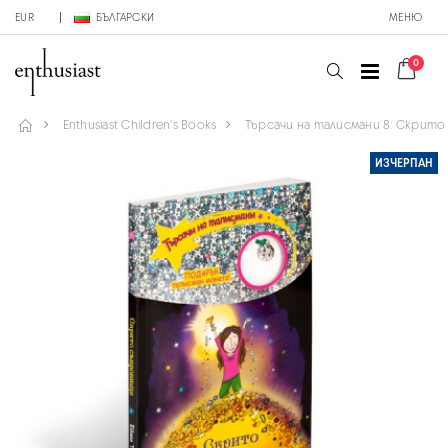
EUR
БЪЛГАРСКИ
МЕНЮ
0
Enthusiast Children's Books
Търсачи на талисмани 8: Скрит
ИЗЧЕРПАН