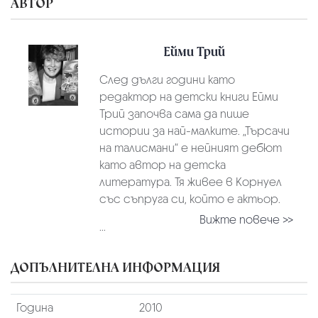
АВТОР
Ейми Трий
След дълги години като
редактор на детски книги Ейми
Трий започва сама да пише
истории за най-малките. „Търсачи
на талисмани“ е нейният дебют
като автор на детска
литература. Тя живее в Корнуел
със съпруга си, който е актьор.
Вижте повече >>
...
ДОПЪЛНИТЕЛНА ИНФОРМАЦИЯ
Година
2010