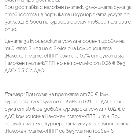
При доставка с наложен платеж, дължимата сума за
стойността на поръчката и куриерската услуга се
заплаща в брой на куриера срещу товарителница с
опис.
Цената за куриерската услуга е ориентировъчна,
тъй като в нея не е включена комисионната
„Наложен платеж/ППП“, която е 0.7% от сумата за
Наложен платеж/ППП, но не по-малко от 0.26 € без
ДДС/ 0.31€ с ДДС.
.
Пример:
При сума на пратката от 30 €. към
куриерската услуга се добавят 0.31 € с ДДС.; при
сума от 50 € се добавя куриерска услуга + 0.42 € с
ДДС комисионна Наложен платеж/ППП. и т.н. При
поръчки над 75 € куриерската услуга и комисионата
„Наложен платеж/ППП“ са безплатни (освен в