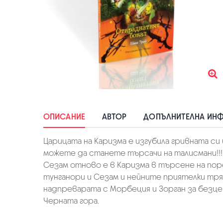
ОПИСАНИЕ
АВТОР
ДОПЪЛНИТЕЛНА ИН
Царицата на Каризма е изгубила гривната си
можете да станете търсачи на талисмани!!!
Сезам отново е в Каризма в търсене на поре
тунганори и Сезам и нейните приятелки тр
надпреварата с Морбеция и Зорган за безце
Черната гора.