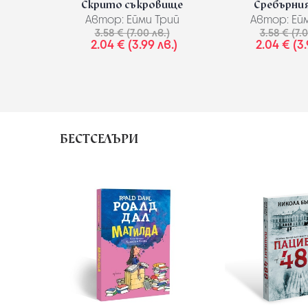
Скрито съкровище
Сребърни
Автор:
Ейми Трий
Автор:
Ейм
3.58 € (7.00 лв.)
3.58 € (7.
2.04 € (3.99 лв.)
2.04 € (3.
БЕСТСЕЛЪРИ