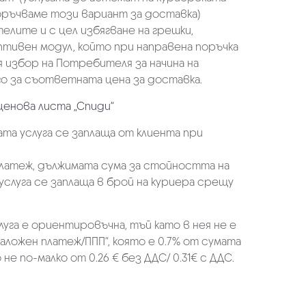
оръчваме този вариант за доставка)
елите и с цел избягване на грешки,
аптивен модул, който при направена поръчка
избор на Потребителя за начина на
о за съответната цена за доставка.
ценова листа „Спиди“
та услуга се заплаща от клиента при
платеж, дължимата сума за стойността на
услуга се заплаща в брой на куриера срещу
луга е ориентировъчна, тъй като в нея не е
аложен платеж/ППП“, която е 0.7% от сумата
не по-малко от 0.26 € без ДДС/ 0.31€ с ДДС.