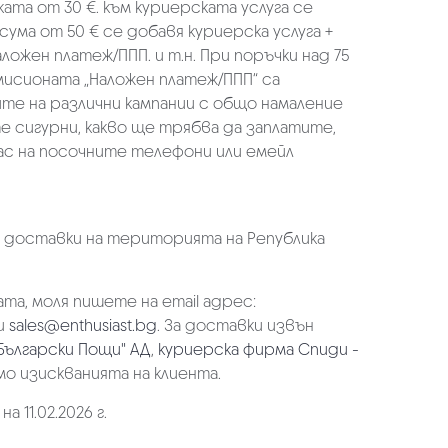
ката от 30 €. към куриерската услуга се
 сума от 50 € се добавя куриерска услуга +
аложен платеж/ППП. и т.н. При поръчки над 75
омисионата „Наложен платеж/ППП“ са
ите на различни кампании с общо намаление
те сигурни, какво ще трябва да заплатите,
ас на посочните телефони или емейл
а доставки на територията на Република
та, моля пишете на email адрес:
и
sales@enthusiast.bg
. За доставки извън
Български Пощи" АД
,
куриерска фирма Спиди -
мо изискванията на клиента.
 11.02.2026 г.