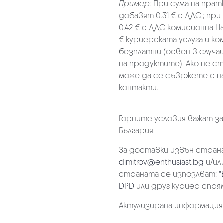
Пример:
При сума на прат
добавят 0.31 € с ДДС.; при
0.42 € с ДДС комисионна Н
€ куриерската услуга и к
безплатни (освен в случа
на продуктите). Ако не с
може да се съвржете с н
контакти.
Горните условия важат з
България.
За доставки извън страна
dimitrov@enthusiast.bg
и/ил
страната се изпозлват:
"
DPD
или друг куриер спря
Актулизирана информация на