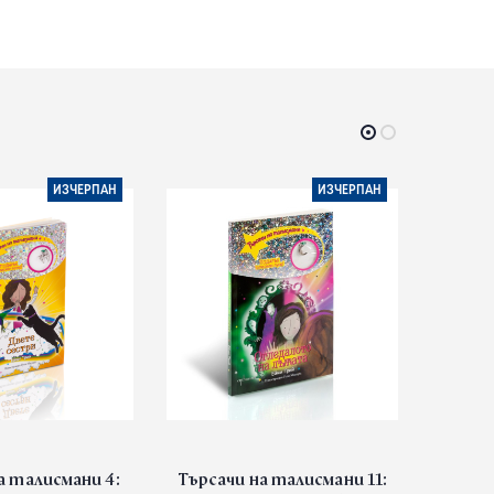
ИЗЧЕРПАН
ИЗЧЕРПАН
а талисмани 4:
Търсачи на талисмани 11:
Търсач