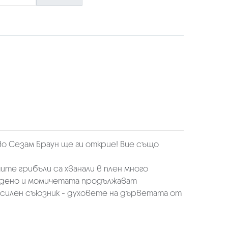
Но Сезам Браун ще ги открие! Вие също
ите грибъли са хванали в плен много
радено и момичетата продължават
 силен съюзник - духовете на дърветата от