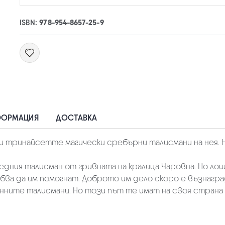
ISBN:
978-954-8657-25-9
ФОРМАЦИЯ
ДОСТАВКА
 и тринайсетте магически сребърни талисмани на нея. 
дния талисман от гривната на кралица Чаровна. Но лош
ябва да им помогнат. Доброто им дело скоро е възнаг
нните талисмани. Но този път те имат на своя страна