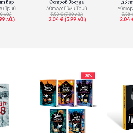
ят вир
Остров Звезда
Двет
и Трий
Автор:
Ейми Трий
Автор
00 лв.)
3.58 € (7.00 лв.)
3.58 €
99 лв.)
2.04 € (3.99 лв.)
2.04 
-20%