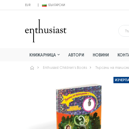
EUR
БЪЛГАРСКИ
КНИЖАРНИЦА
АВТОРИ
НОВИНИ
КОНТ
Enthusiast Children's Books
Търсачи на талисм
ИЗЧЕРП