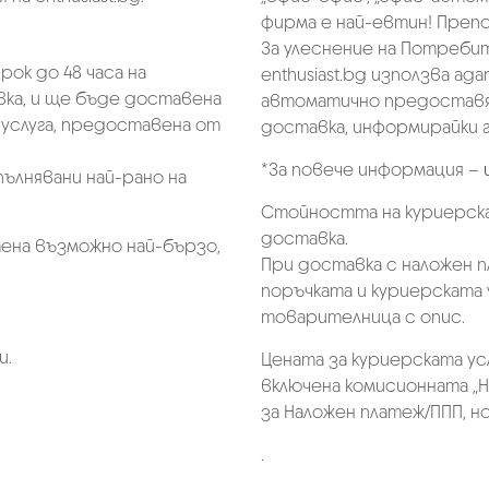
фирма е най-евтин! Преп
За улеснение на Потребит
ок до 48 часа на
enthusiast.bg използва ад
ка, и ще бъде доставена
автоматично предоставя 
услуга, предоставена от
доставка, информирайки г
*За повече информация –
пълнявани най-рано на
Стойността на куриерска
доставка.
ена възможно най-бързо,
При доставка с наложен 
поръчката и куриерската 
товарителница с опис.
и.
Цената за куриерската ус
включена комисионната „Н
за Наложен платеж/ППП, но 
.