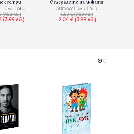
е сестри
Огледалото на лъжата
Зор
:
Ейми Трий
Автор:
Ейми Трий
Ав
 (7.00 лв.)
3.58 € (7.00 лв.)
3
€ (3.99 лв.)
2.04 € (3.99 лв.)
2