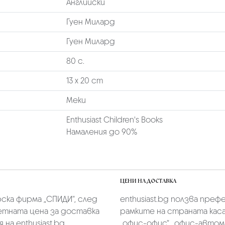
Английски
Гуен Милард
Гуен Милард
80 с.
13 х 20 cm
Меки
Enthusiast Children's Books
Намаления до 90%
ЦЕНИ НА ДОСТАВКА
скa фирмa „СПИДИ“,
след
enthusiast.bg ползва преф
тната цена за доставка
рамките на страната касае
на enthusiast.bg.
„oфис-офис“, „офис-автом