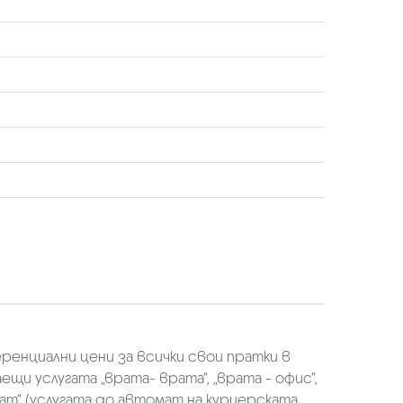
еренциални цени за всички свои пратки в
щи услугата „врата- врата“, „врата - офис“,
ат“ (услугата до автомат на куриерската