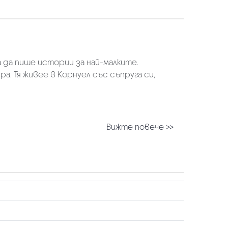
а да пише истории за най-малките.
а. Тя живее в Корнуел със съпруга си,
Вижте повече >>