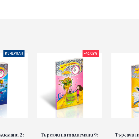
ИЗЧЕРПАН
-43.02%
лисмани 2:
Търсачи на талисмани 9:
Търсачи н