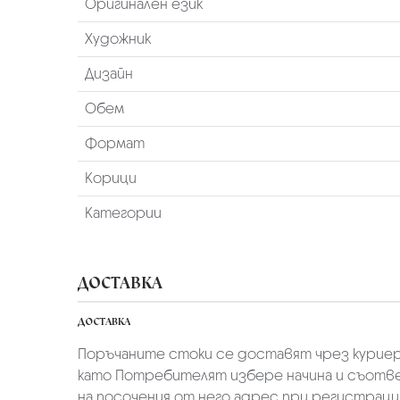
Оригинален език
Художник
Дизайн
Обем
Формат
Корици
Категории
ДОСТАВКА
ДОСТАВКА
Поръчаните стоки се доставят чрез куриер
като Потребителят избере начина и съотве
на посочения от него адрес при регистрация 