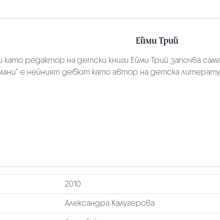
Ейми Трий
 като редактор на детски книги Ейми Трий започва сам
мани“ е нейният дебют като автор на детска литератур
2010
Александра Калугерова