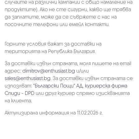
случаите на различни кампании с общо намаление на
продуктите). Ако не сте сигурни, какво ще трябва
да заплатите, може да се съвржете с нас на
посочните телефони или емейл контакти.
Горните условия важат за доставки на
територията на Република България.
За доставки извън страната, моля пишете на email
адрес:
dimitrov@enthusiast.bg
и/или
sales@enthusiast.bg
. За доставки извън страната се
изпозлват:
"Български Пощи" АД
,
куриерска фирма
Спиди - DPD
или друг куриер спрямо изискванията
на клиента.
Актулизирана информация на 11.02.2026 г.