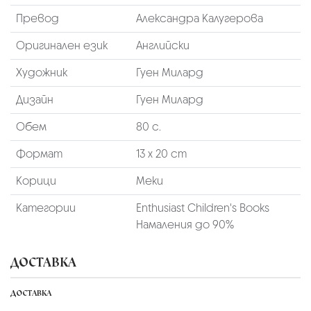
Превод
Александра Калугерова
Оригинален език
Английски
Художник
Гуен Милард
Дизайн
Гуен Милард
Обем
80 с.
Формат
13 х 20 cm
Корици
Меки
Категории
Enthusiast Children's Books
Намаления до 90%
ДОСТАВКА
ДОСТАВКА