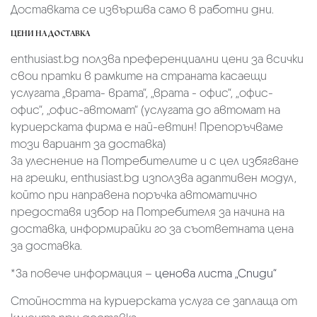
Доставката се извършва само в работни дни.
ЦЕНИ НА ДОСТАВКА
enthusiast.bg ползва преференциални цени за всички
свои пратки в рамките на страната касаещи
услугата „врата- врата“, „врата - офис“, „oфис-
офис“, „офис-автомат“ (услугата до автомат на
куриерската фирма е най-евтин! Препоръчваме
този вариант за доставка)
За улеснение на Потребителите и с цел избягване
на грешки, enthusiast.bg използва адаптивен модул,
който при направена поръчка автоматично
предоставя избор на Потребителя за начина на
доставка, информирайки го за съответната цена
за доставка.
*За повече информация –
ценова листа „Спиди“
Стойността на куриерската услуга се заплаща от