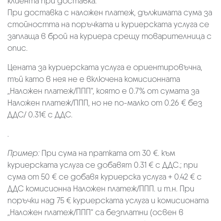
клиента при доставка.
При доставка с наложен платеж, дължимата сума за
стойността на поръчката и куриерската услуга се
заплаща в брой на куриера срещу товарителница с
опис.
Цената за куриерската услуга е ориентировъчна,
тъй като в нея не е включена комисионната
„Наложен платеж/ППП“, която е 0.7% от сумата за
Наложен платеж/ППП, но не по-малко от 0.26 € без
ДДС/ 0.31€ с ДДС.
.
Пример:
При сума на пратката от 30 €. към
куриерската услуга се добавят 0.31 € с ДДС.; при
сума от 50 € се добавя куриерска услуга + 0.42 € с
ДДС комисионна Наложен платеж/ППП. и т.н. При
поръчки над 75 € куриерската услуга и комисионата
„Наложен платеж/ППП“ са безплатни (освен в