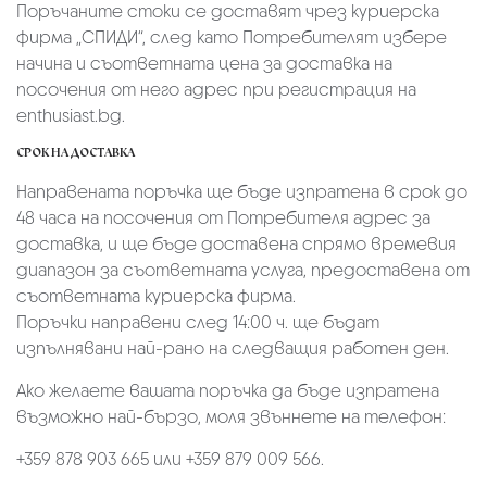
Поръчаните стоки се доставят чрез куриерскa
фирмa „СПИДИ“,
след като Потребителят избере
начина и съответната цена за доставка на
посочения от него адрес при регистрация на
enthusiast.bg.
СРОК НА ДОСТАВКА
Направената поръчка ще бъде изпратена в срок до
48 часа на посочения от Потребителя адрес за
доставка, и ще бъде доставена спрямо времевия
диапазон за съответната услуга, предоставена от
съответната куриерска фирма.
Поръчки направени след 14:00 ч. ще бъдат
изпълнявани най-рано на следващия работен ден.
Ако желаете вашата поръчка да бъде изпратена
възможно най-бързо, моля звъннете на телефон:
+359 878 903 665 или +359 879 009 566.