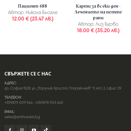
Пациент 488
Карти за всеки ден -
Лечението на петте
Автор:
Никола Бьогле
рани
12.00 € (23.47 лв.)
Автор:
Лиз Бурбо
18.00 € (35.20 лв.)
СВЪРЖЕТЕ СЕ С НАС
АДРЕС:
гр. София 1528, ул. „Поручик Христо Топракчиев“ 11, ет. 2, офис 39
ТЕЛЕФОН:
+359879 009 566
,
+359878 903 665
EMAIL:
sales@enthusiast.bg