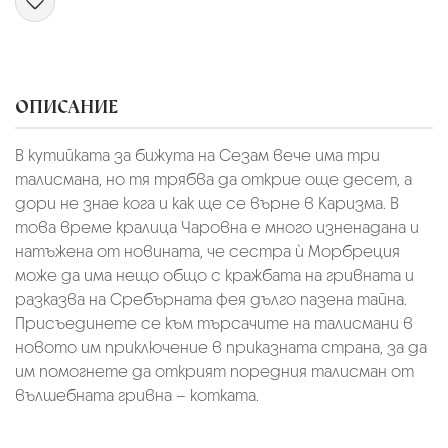
ОПИСАНИЕ
В кутийката за бижута на Сезам вече има три
талисмана, но тя трябва да открие още десет, а
дори не знае кога и как ще се върне в Каризма. В
това време кралица Чаровна е много изненадана и
натъжена от новината, че сестра ѝ Морбреция
може да има нещо общо с кражбата на гривната и
разказва на Сребърната фея дълго пазена тайна.
Присъединете се към търсачите на талисмани в
новото им приключение в приказната страна, за да
им помогнете да открият поредния талисман от
вълшебната гривна – котката.