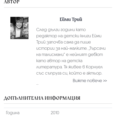
АВТОР
Ейми Трий
След дълги години като
редактор на детски книги Ейми
Трий започва сама да пише
истории за най-малките. „Търсачи
на талисмани“ е нейният дебют
като автор на детска
литература. Тя живее в Корнуел
със съпруга си, който е актьор.
Вижте повече >>
...
ДОПЪЛНИТЕЛНА ИНФОРМАЦИЯ
Година
2010