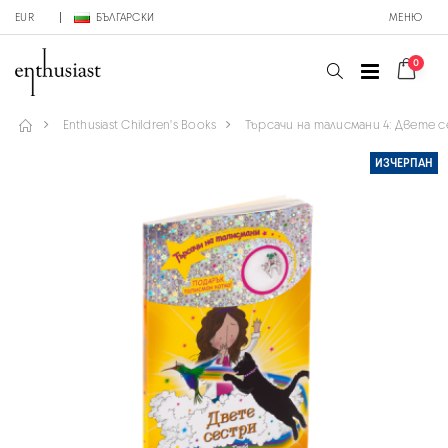
EUR
БЪЛГАРСКИ
МЕНЮ
0
Enthusiast Children's Books
Търсачи на талисмани 4: Двете 
ИЗЧЕРПАН