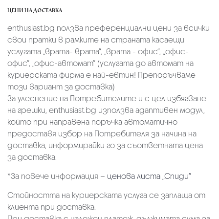
ЦЕНИ НА ДОСТАВКА
enthusiast.bg ползва преференциални цени за всички
свои пратки в рамките на страната касаещи
услугата „врата- врата“, „врата - офис“, „oфис-
офис“, „офис-автомат“ (услугата до автомат на
куриерската фирма е най-евтин! Препоръчваме
този вариант за доставка)
За улеснение на Потребителите и с цел избягване
на грешки, enthusiast.bg използва адаптивен модул,
който при направена поръчка автоматично
предоставя избор на Потребителя за начина на
доставка, информирайки го за съответната цена
за доставка.
*За повече информация –
ценова листа „Спиди“
Стойността на куриерската услуга се заплаща от
клиента при доставка.
При доставка с наложен платеж, дължимата сума за