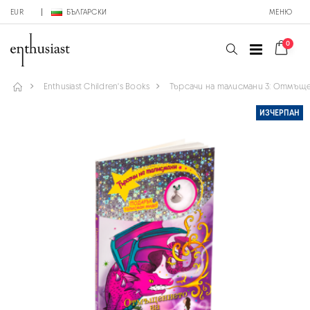
EUR
БЪЛГАРСКИ
МЕНЮ
0
Enthusiast Children's Books
Търсачи на талисмани 3: Отмъщ
ИЗЧЕРПАН