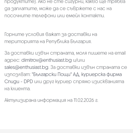
продуктите). Ако не сте сигурни, какво ще трябва
да заплатите, може да се съвржете с нас на
посочните телефони или емейл контакти.
Горните условия важат за доставки на
територията на Република България.
За доставки извън страната, моля пишете на email
адрес:
dimitrov@enthusiast.bg
и/или
sales@enthusiast.bg
. За доставки извън страната се
изпозлват:
"Български Пощи" АД
,
куриерска фирма
Спиди - DPD
или друг куриер спрямо изискванията
на клиента.
Актулизирана информация на 11.02.2026 г.