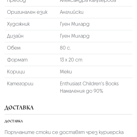
Превод
Александра Калугерова
Оригинален език
Английски
Художник
Гуен Милард
Дизайн
Гуен Милард
Обем
80 с.
Формат
13 х 20 cm
Корици
Меки
Категории
Enthusiast Children's Books
Намаления до 90%
ДОСТАВКА
ДОСТАВКА
Поръчаните стоки се доставят чрез куриерскa