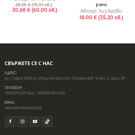
рани
38.35 € (75.01 лв.)
30.68 € (60.00 лв.)
Автор:
Лиз Бурбо
18.00 € (35.20 лв.)
СВЪРЖЕТЕ СЕ С НАС
АДРЕС:
гр. София 1528, ул. „Поручик Христо Топракчиев“ 11, ет. 2, офис 39
ТЕЛЕФОН:
+359879 009 566
,
+359878 903 665
EMAIL:
sales@enthusiast.bg