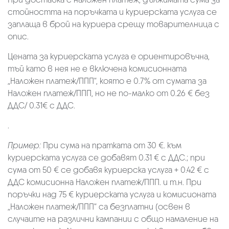
стойността на поръчката и куриерската услуга се
заплаща в брой на куриера срещу товарителница с
опис.
Цената за куриерската услуга е ориентировъчна,
тъй като в нея не е включена комисионната
„Наложен платеж/ППП“, която е 0.7% от сумата за
Наложен платеж/ППП, но не по-малко от 0.26 € без
ДДС/ 0.31€ с ДДС.
.
Пример:
При сума на пратката от 30 €. към
куриерската услуга се добавят 0.31 € с ДДС.; при
сума от 50 € се добавя куриерска услуга + 0.42 € с
ДДС комисионна Наложен платеж/ППП. и т.н. При
поръчки над 75 € куриерската услуга и комисионата
„Наложен платеж/ППП“ са безплатни (освен в
случаите на различни кампании с общо намаление на