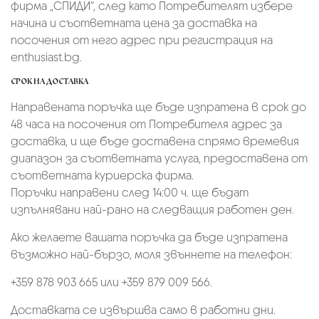
фирмa „СПИДИ“,
след като Потребителят избере
начина и съответната цена за доставка на
посочения от него адрес при регистрация на
enthusiast.bg.
СРОК НА ДОСТАВКА
Направената поръчка ще бъде изпратена в срок до
48 часа на посочения от Потребителя адрес за
доставка, и ще бъде доставена спрямо времевия
диапазон за съответната услуга, предоставена от
съответната куриерска фирма.
Поръчки направени след 14:00 ч. ще бъдат
изпълнявани най-рано на следващия работен ден.
Ако желаете вашата поръчка да бъде изпратена
възможно най-бързо, моля звъннете на телефон:
+359 878 903 665 или +359 879 009 566.
Доставката се извършва само в работни дни.