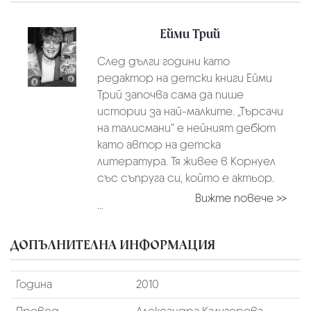
Ейми Трий
След дълги години като
редактор на детски книги Ейми
Трий започва сама да пише
истории за най-малките. „Търсачи
на талисмани“ е нейният дебют
като автор на детска
литература. Тя живее в Корнуел
със съпруга си, който е актьор.
Вижте повече >>
...
ДОПЪЛНИТЕЛНА ИНФОРМАЦИЯ
Година
2010