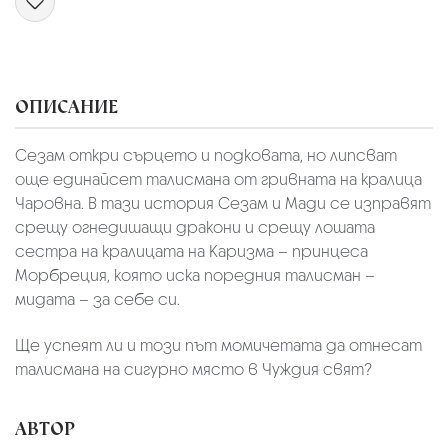
ОПИСАНИЕ
Сезам откри сърцето и подковата, но липсват
още единайсет талисмана от гривната на кралица
Чаровна. В тази история Сезам и Мади се изправят
срещу огнедишащи дракони и срещу лошата
сестра на кралицата на Каризма – принцеса
Морбреция, която иска поредния талисман –
мидата – за себе си.
Ще успеят ли и този път момичетата да отнесат
талисмана на сигурно място в Чуждия свят?
АВТОР