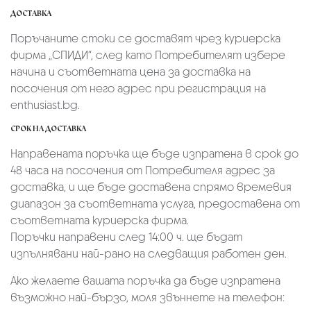
ДОСТАВКА
Поръчаните стоки се доставят чрез куриерскa
фирмa „СПИДИ“,
след като Потребителят избере
начина и съответната цена за доставка на
посочения от него адрес при регистрация на
enthusiast.bg.
СРОК НА ДОСТАВКА
Направената поръчка ще бъде изпратена в срок до
48 часа на посочения от Потребителя адрес за
доставка, и ще бъде доставена спрямо времевия
диапазон за съответната услуга, предоставена от
съответната куриерска фирма.
Поръчки направени след 14:00 ч. ще бъдат
изпълнявани най-рано на следващия работен ден.
Ако желаете вашата поръчка да бъде изпратена
възможно най-бързо, моля звъннете на телефон: