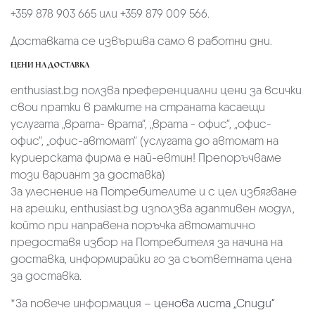
+359 878 903 665 или +359 879 009 566.
Доставката се извършва само в работни дни.
ЦЕНИ НА ДОСТАВКА
enthusiast.bg ползва преференциални цени за всички
свои пратки в рамките на страната касаещи
услугата „врата- врата“, „врата - офис“, „oфис-
офис“, „офис-автомат“ (услугата до автомат на
куриерската фирма е най-евтин! Препоръчваме
този вариант за доставка)
За улеснение на Потребителите и с цел избягване
на грешки, enthusiast.bg използва адаптивен модул,
който при направена поръчка автоматично
предоставя избор на Потребителя за начина на
доставка, информирайки го за съответната цена
за доставка.
*За повече информация –
ценова листа „Спиди“