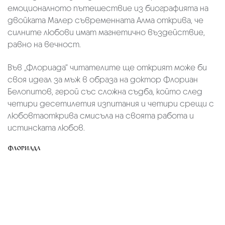
емоционалното пътешествие из биографията на
двойката Малер съвременната Алма открива, че
силните любови имат магнетично въздействие,
равно на вечност.
Във „Флориада“ читателите ще открият може би
своя идеал за мъж в образа на доктор Флориан
Белопитов, герой със сложна съдба, който след
четири десетилетия изпитания и четири срещи с
любовтаоткрива смисъла на своята работа и
истинската любов.
ФЛОРИАДА