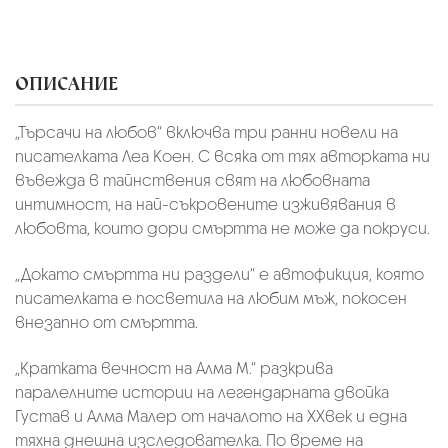
ОПИСАНИЕ
„Търсачи на любов“ включва три ранни новели на
писателката Леа Коен. С всяка от тях авторката ни
въвежда в тайнствения свят на любовната
интимност, на най-съкровените изживявания в
любовта, които дори смъртта не може да покруси.
„Докато смъртта ни раздели“ е автофикция, която
писателката е посветила на любим мъж, покосен
внезапно от смъртта.
„Кратката вечност на Алма М.“ разкрива
паралелните истории на легендарната двойка
Густав и Алма Малер от началото на XXвек и една
тяхна днешна изследователка. По време на