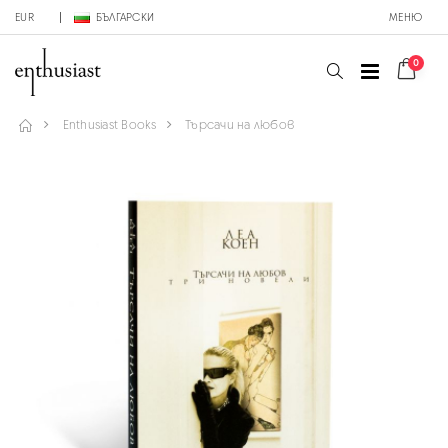
EUR
БЪЛГАРСКИ
МЕНЮ
0
Enthusiast Books
Търсачи на любов