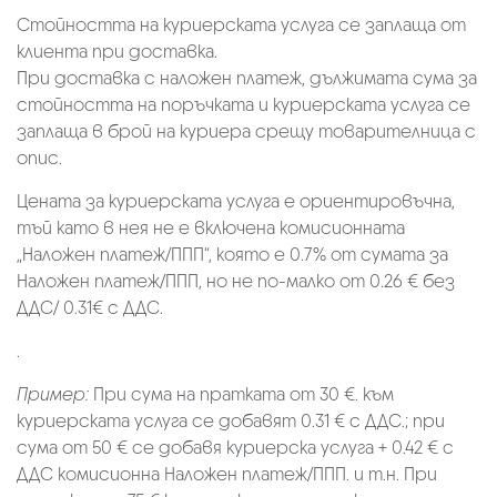
Стойността на куриерската услуга се заплаща от
клиента при доставка.
При доставка с наложен платеж, дължимата сума за
стойността на поръчката и куриерската услуга се
заплаща в брой на куриера срещу товарителница с
опис.
Цената за куриерската услуга е ориентировъчна,
тъй като в нея не е включена комисионната
„Наложен платеж/ППП“, която е 0.7% от сумата за
Наложен платеж/ППП, но не по-малко от 0.26 € без
ДДС/ 0.31€ с ДДС.
.
Пример:
При сума на пратката от 30 €. към
куриерската услуга се добавят 0.31 € с ДДС.; при
сума от 50 € се добавя куриерска услуга + 0.42 € с
ДДС комисионна Наложен платеж/ППП. и т.н. При