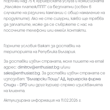
поръчки над 75 € куриерската услуга и комисионата
„Наложен платеж/ППП“ са безплатни (освен в
случаите на различни кампании с общо намаление на
продуктите). Ако не сте сигурни, какво ще трябва
да заплатите, може да се съвржете с нас на
посочните телефони или емейл контакти.
Горните условия важат за доставки на
територията на Република България.
За доставки извън страната, моля пишете на email
адрес:
dimitrov@enthusiast.bg
и/или
sales@enthusiast.bg
. За доставки извън страната се
изпозлват:
"Български Пощи" АД
,
куриерска фирма
Спиди - DPD
или друг куриер спрямо изискванията
на клиента.
Актулизирана информация на 11.02.2026 г.