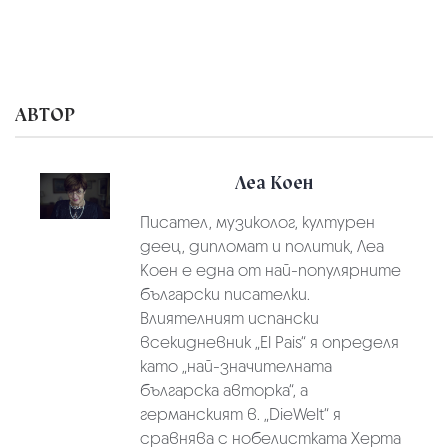
АВТОР
Леа Коен
Писател, музиколог, културен
деец, дипломат и политик, Леа
Коен е една от най-популярните
български писателки.
Влиятелният испански
всекидневник „El Pais“ я определя
като „най-значителната
българска авторка“, а
германският в. „DieWelt“ я
сравнява с нобелистката Херта