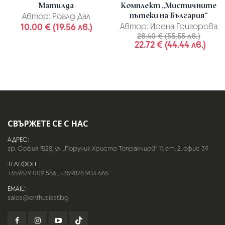
Матилда
Комплект „Мистичните
пътеки на България“
Автор:
Роалд Дал
10.00 € (19.56 лв.)
Автор:
Ирена Григорова
28.40 € (55.55 лв.)
22.72 € (44.44 лв.)
СВЪРЖЕТЕ СЕ С НАС
АДРЕС:
гр. София 1528, ул. „Поручик Христо Топракчиев“ 11, ет. 2, офис 39
ТЕЛЕФОН:
+359879 009 566
,
+359878 903 665
EMAIL:
sales@enthusiast.bg