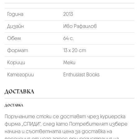
Година
2013
Дизайн
Иво Рафаилов
Обем
64 с.
Формат
13 х 20 cm
Корици
Меки
Категории
Enthusiast Books
ДОСТАВКА
ДОСТАВКА
Поръчаните стоки се доставят чрез куриерскa
фирмa „СПИДИ“,
след като Потребителят избере
начина и съответната цена за доставка на
посочения от него адрес при регистрация на