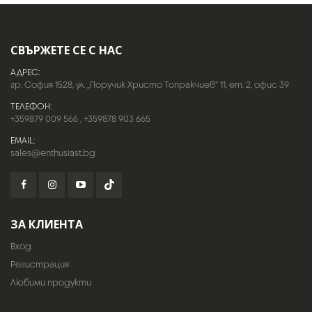
СВЪРЖЕТЕ СЕ С НАС
АДРЕС:
гр. София 1528, ул. „Поручик Христо Топракчиев“ 11, ет. 2, офис 39
ТЕЛЕФОН:
+359879 009 566
,
+359878 903 665
EMAIL:
sales@enthusiast.bg
ЗА КЛИЕНТА
Вход
Регистрация
Любими продукти