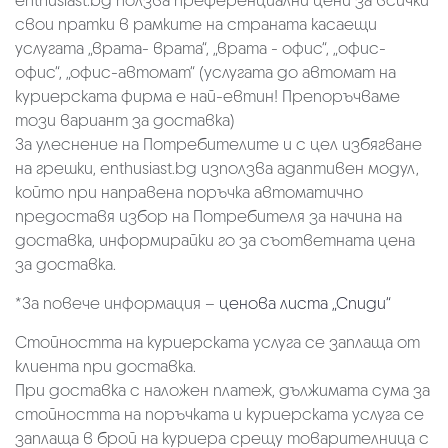
enthusiast.bg ползва преференциални цени за всички
свои пратки в рамките на страната касаещи
услугата „врата- врата“, „врата - офис“, „oфис-
офис“, „офис-автомат“ (услугата до автомат на
куриерската фирма е най-евтин! Препоръчваме
този вариант за доставка)
За улеснение на Потребителите и с цел избягване
на грешки, enthusiast.bg използва адаптивен модул,
който при направена поръчка автоматично
предоставя избор на Потребителя за начина на
доставка, информирайки го за съответната цена
за доставка.
*За повече информация –
ценова листа „Спиди“
Стойността на куриерската услуга се заплаща от
клиента при доставка.
При доставка с наложен платеж, дължимата сума за
стойността на поръчката и куриерската услуга се
заплаща в брой на куриера срещу товарителница с