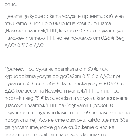
опис.
Цената за куриерската услуга е ориентировъчна,
тъй като в нея не е включена комисионната
„Наложен платеж/ППП“, която е 0.7% от сумата за
Наложен платеж/ППП, но не по-малко от 0.26 € без
ДДС/ 0.31€ с ДДС.
.
Пример:
При сума на пратката от 30 €. към
куриерската услуга се добавят 0.31 € с ДДС.; при
сума от 50 € се добавя куриерска услуга + 0.42 € с
ДДС комисионна Наложен платеж/ППП. и т.н. При
поръчки над 75 € куриерската услуга и комисионата
„Наложен платеж/ППП“ са безплатни (освен в
случаите на различни кампании с общо намаление на
продуктите). Ако не сте сигурни, какво ще трябва
да заплатите, може да се съвржете с нас на
посочните телефони или емейл контакти.