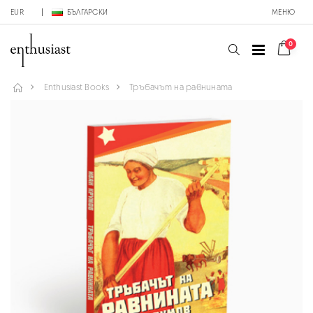
EUR
БЪЛГАРСКИ
МЕНЮ
0
Enthusiast Books
Тръбачът на равнината