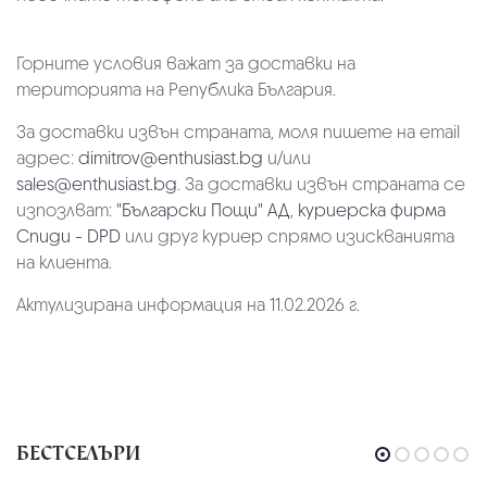
Горните условия важат за доставки на
територията на Република България.
За доставки извън страната, моля пишете на email
адрес:
dimitrov@enthusiast.bg
и/или
sales@enthusiast.bg
. За доставки извън страната се
изпозлват:
"Български Пощи" АД
,
куриерска фирма
Спиди - DPD
или друг куриер спрямо изискванията
на клиента.
Актулизирана информация на 11.02.2026 г.
БЕСТСЕЛЪРИ