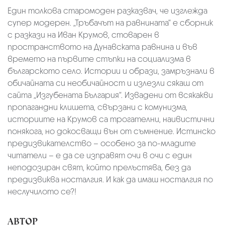
Един толкова старомоден разказвач, че изглежда
супер модерен. „Тръбачът на равнината“ е сборник
с разкази на Иван Крумов, стоварен в
пространството на Дунавската равнина и във
времето на първите стъпки на социализма в
българското село. Истории и образи, замръзнали в
обичайната си необичайност и излезли сякаш от
сайта „Изгубената България“. Извадени от всякакви
пропагандни клишета, свързани с комунизма,
историите на Крумов са трогателни, наивистични
понякога, но докосващи вън от съмнение. Истинско
предизвикателство – особено за по-младите
читатели – е да се изправят очи в очи с един
неподозиран свят, който прелъстява, без да
предизвиква носталгия. И как да имаш носталгия по
неслучилото се?!
АВТОР