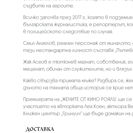
съдбите на героите.
Всичко започва през 2017 г., когато в подзе
българската журналистика, е репортерът, ко
в полицейското следствие по случая.
Смил Ангелов, реален персонаж от миналото, 
тази нестандартна личност съставя „Пътево
Жак Асеов е тютюнев магнат, собственик, гла
меценат, обичан от служителите, но и влязъл 
Какво свързва тримата мъже? Разбира се, жен
дъното на тяхната обща история се крие не
Премиерата на „ЖЕНИТЕ ОТ КИНО РОЯЛЪ“ ще се с
участието на авторката Леа Коен, актьора Вес
Книжен център „Гринуич“ ще бъде домакин на 
ДОСТАВКА