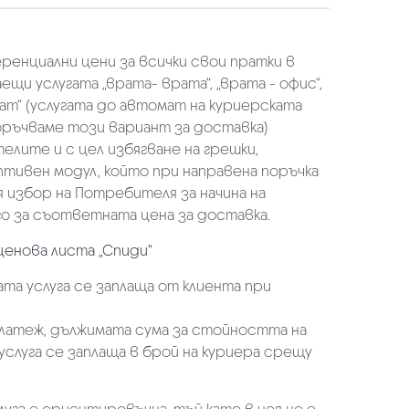
еренциални цени за всички свои пратки в
щи услугата „врата- врата“, „врата - офис“,
ат“ (услугата до автомат на куриерската
оръчваме този вариант за доставка)
елите и с цел избягване на грешки,
аптивен модул, който при направена поръчка
избор на Потребителя за начина на
о за съответната цена за доставка.
ценова листа „Спиди“
та услуга се заплаща от клиента при
платеж, дължимата сума за стойността на
услуга се заплаща в брой на куриера срещу