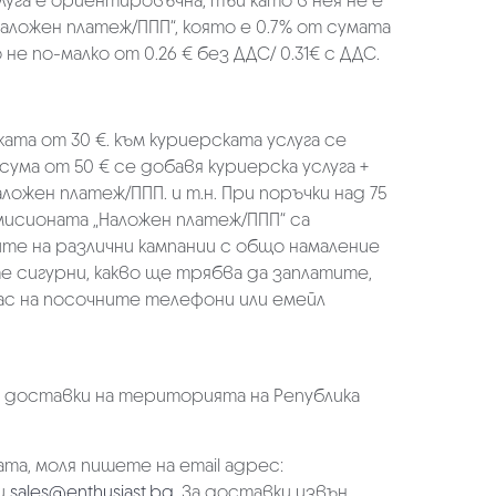
луга е ориентировъчна, тъй като в нея не е
аложен платеж/ППП“, която е 0.7% от сумата
не по-малко от 0.26 € без ДДС/ 0.31€ с ДДС.
ката от 30 €. към куриерската услуга се
 сума от 50 € се добавя куриерска услуга +
аложен платеж/ППП. и т.н. При поръчки над 75
омисионата „Наложен платеж/ППП“ са
ите на различни кампании с общо намаление
те сигурни, какво ще трябва да заплатите,
ас на посочните телефони или емейл
а доставки на територията на Република
та, моля пишете на email адрес:
и
sales@enthusiast.bg
. За доставки извън