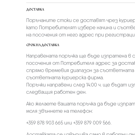
ДОСТАВКА
Поръчаните стоки се доставят чрез куриер
като Потребителят избере начина и съотве
на посочения от него адрес при регистрация 
СРОК НА ДОСТАВКА
Направената поръчка ще бъде изпратена в ср
посочения от Потребителя адрес за достав
спрямо времевия диапазон за съответната 
съответната куриерска фирма.
Поръчки направени след 14:00 ч. ще бъдат из
следващия работен ден.
Ако желаете вашата поръчка да бъде изпрат
моля звъннете на телефон:
+359 878 903 665 или +359 879 009 566.
Доставката се извършва само в работни дн