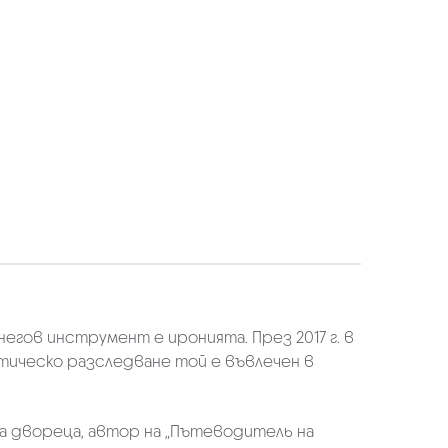
егов инструмент е иронията. През 2017 г. в
ическо разследване той е въвлечен в
на двореца, автор на „Пътеводитель на