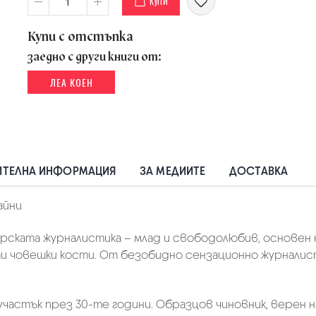
КУПИ
Купи с отстъпка
заедно с други книги от:
ЛЕА КОЕН
ТЕЛНА ИНФОРМАЦИЯ
ЗА МЕДИИТЕ
ДОСТАВКА
айни
рската журналистика – млад и свободолюбив, основен н
 човешки кости. От безобидно сензационно журналист
 участък през 30-те години. Образцов чиновник, верен 