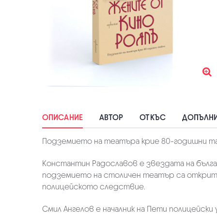
ОПИСАНИЕ
АВТОР
ОТКЪС
ДОПЪЛНИ
Подземието на театъра крие 80-годишни т
Константин Радославов е звездата на бълга
подземието на столичен театър са открити
полицейското следствие.
Смил Ангелов е началник на Пети полицейски