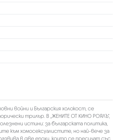
вни войни и Българския холокост, се
орически трилър. В „ЖЕНИТЕ ОТ КИНО РОЯЛЪ“,
олезнени истини: за българската политика,
те към хомосексуалистите, но най-вече за
азвива в две епохи, които се пресичат със