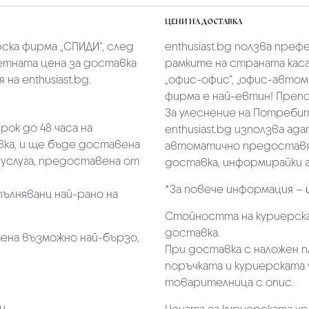
ЦЕНИ НА ДОСТАВКА
скa фирмa „СПИДИ“,
след
enthusiast.bg ползва преф
тната цена за доставка
рамките на страната касае
на enthusiast.bg.
„oфис-офис“, „офис-автом
фирма е най-евтин! Преп
За улеснение на Потребит
ок до 48 часа на
enthusiast.bg използва ад
ка, и ще бъде доставена
автоматично предоставя 
услуга, предоставена от
доставка, информирайки г
*За повече информация –
пълнявани най-рано на
Стойността на куриерска
доставка.
ена възможно най-бързо,
При доставка с наложен 
поръчката и куриерската 
товарителница с опис.
и.