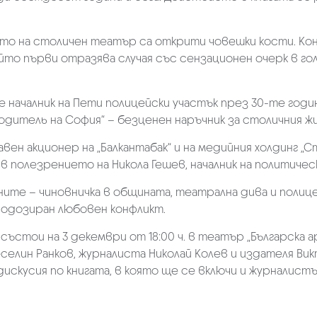
мието на столичен театър са открити човешки кости. К
йто първи отразява случая със сензационен очерк в го
е началник на Пети полицейски участък през 30-те годи
дитель на София“ – безценен наръчник за столичния 
вен акционер на „Балкантабак“ и на медийния холдинг „С
в полезрението на Никола Гешев, началник на политичес
ите – чиновничка в общината, театрална дива и полице
подозиран любовен конфликт.
ъстои на 3 декември от 18:00 ч. в театър „Българска ар
елин Ранков, журналиста Николай Колев и издателя Викто
дискусия по книгата, в която ще се включи и журналист