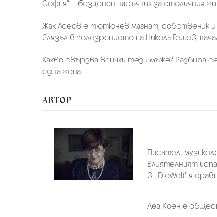
София“ – безценен наръчник за столичния 
Жак Асеов е тютюнев магнат, собственик и г
влязъл в полезрението на Никола Гешев, нача
Какво свързва всички тези мъже? Разбира се
една жена.
АВТОР
Писател, музиколо
Влиятелният испан
в. „DieWelt“ я ср
Леа Коен е общест