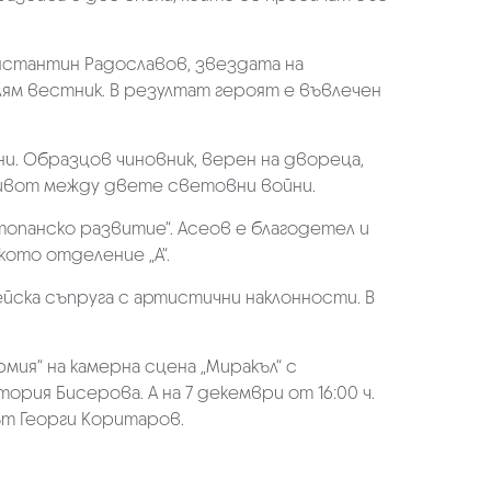
онстантин Радославов, звездата на
лям вестник. В резултат героят е въвлечен
ни. Образцов чиновник, верен на двореца,
живот между двете световни войни.
топанско развитие“. Асеов е благодетел и
кото отделение „А“.
йска съпруга с артистични наклонности. В
мия“ на камерна сцена „Миракъл“ с
рия Бисерова. А на 7 декември от 16:00 ч.
ът Георги Коритаров.