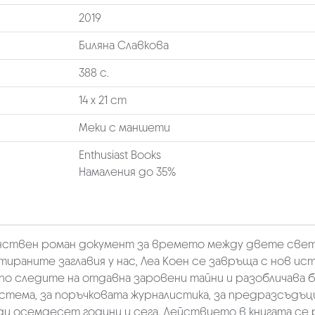
2019
Биляна Славкова
388 с.
14 х 21 cm
Меки с маншети
Enthusiast Books
Намаления до 35%
динствен роман документ за времето между двете свето
ираните заглавия у нас, Леа Коен се завръща с нов ист
по следите на отдавна заровени тайни и разобличава б
тема, за поръчковата журналистика, за предразсъдъци
 осемдесет години и сега. Действието в книгата се р