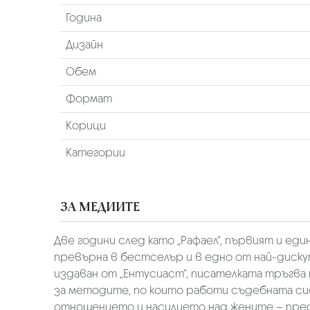
Година
Дизайн
Обем
Формат
Корици
Категории
ЗА МЕДИИТЕ
Две години след като „Рафаел“, първият и е
превърна в бестселър и в едно от най-дискут
издаван от „Ентусиаст“, писателката тръгва 
за методите, по които работи съдебната сис
отношението и насилието над жените – преди