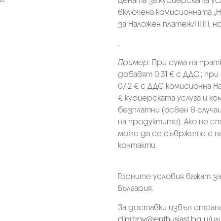
Цената за куриерската ус
включена комисионната „Н
за Наложен платеж/ППП, но 
.
Пример:
При сума на прат
добавят 0.31 € с ДДС.; при
0.42 € с ДДС комисионна Н
€ куриерската услуга и к
безплатни (освен в случа
на продуктите). Ако не с
може да се съвржете с н
контакти.
Горните условия важат з
България.
За доставки извън страна
dimitrov@enthusiast.bg
и/ил