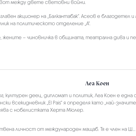
живот между двете световни войни.
лавен акционер на „Балкантабак“. Асеов е благодетел и
лник на политическото отделение „А“.
, жените – чиновничка в общината, театрална дива и пе
Леа Коен
г, културен деец, дипломат и политик, Леа Коен е една
ски всекидневник „El Pais“ я определя като „най-значит
авнява с нобелистката Херта Мюлер.
вена личност от международен мащаб. Тя е член на Ш...