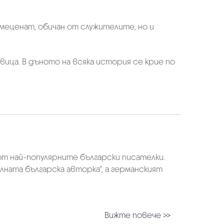
 меценат, обичан от служителите, но и
вица. В дъното на всяка история се крие по
 от най-популярните български писателки.
елната българска авторка“, а германският
Вижте повече >>