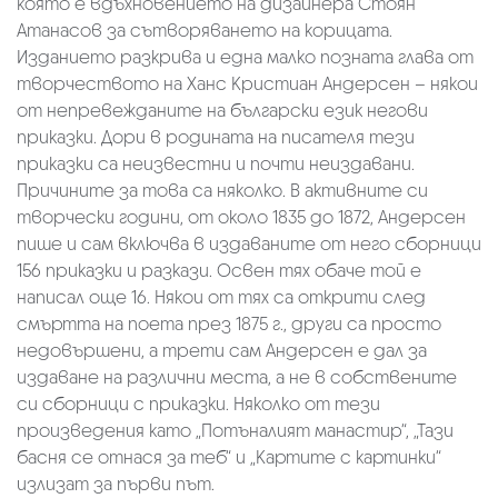
която е вдъхновението на дизайнера Стоян
Атанасов за сътворяването на корицата.
Изданието разкрива и една малко позната глава от
творчеството на Ханс Кристиан Андерсен – някои
от непревежданите на български език негови
приказки. Дори в родината на писателя тези
приказки са неизвестни и почти неиздавани.
Причините за това са няколко. В активните си
творчески години, от около 1835 до 1872, Андерсен
пише и сам включва в издаваните от него сборници
156 приказки и разкази. Освен тях обаче той е
написал още 16. Някои от тях са открити след
смъртта на поета през 1875 г., други са просто
недовършени, а трети сам Андерсен е дал за
издаване на различни места, а не в собствените
си сборници с приказки. Няколко от тези
произведения като „Потъналият манастир“, „Тази
басня се отнася за теб“ и „Картите с картинки“
излизат за първи път.