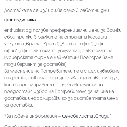
Доставката се извършва само в работни дни.
ЦЕНИ НА ДОСТАВКА
enthusiast.bg ползва преференциални цени за всички
свои пратки в рамките на страната касаещи
услугата „врата- врата“, „врата - офис“, „oфис-
офис“, „офис-автомат“ (услугата до автомат на
куриерската фирма е най-евтин! Препоръчваме
този вариант за доставка)
За улеснение на Потребителите и с цел избягване
на грешки, enthusiast.bg използва адаптивен модул,
който при направена поръчка автоматично
предоставя избор на Потребителя за начина на
доставка, информирайки го за съответната цена
за доставка.
*За повече информация –
ценова листа „Спиди“