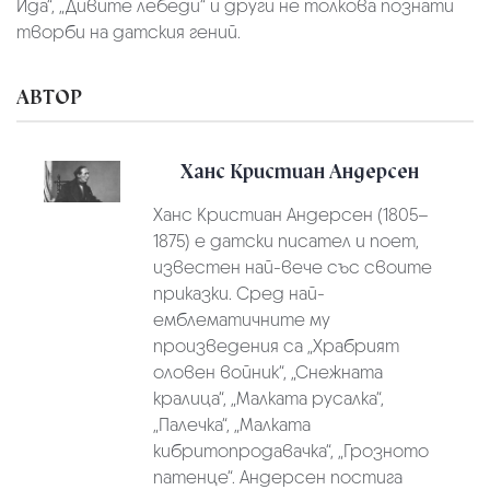
Ида“, „Дивите лебеди“ и други не толкова познати
творби на датския гений.
АВТОР
Ханс Кристиан Андерсен
Ханс Кристиан Андерсен (1805–
1875) е датски писател и поет,
известен най-вече със своите
приказки. Сред най-
емблематичните му
произведения са „Храбрият
оловен войник“, „Снежната
кралица“, „Малката русалка“,
„Палечка“, „Малката
кибритопродавачка“, „Грозното
патенце“. Андерсен постига