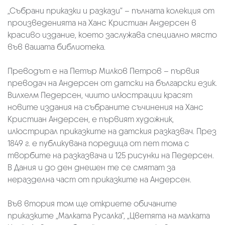
„Събрани приказки и разкази“ – пълната колекция от
произведенията на Ханс Кристиан Андерсен в
красиво издание, което заслужава специално място
във вашата библиотека.
Преводът е на Петър Милков Петров – първия
преводач на Андерсен от датски на български език.
Вилхелм Педерсен, чиито илюстрации красят
новите издания на събраните съчинения на Ханс
Кристиан Андерсен, е първият художник,
илюстрирал приказките на датския разказвач. През
1849 г. е публикувана поредица от пет тома с
творбите на разказвача и 125 рисунки на Педерсен.
В Дания и до ден днешен те се смятат за
неразделна част от приказките на Андерсен.
Във втория том ще откриете обичаните
приказките „Малката Русалка“, „Цветята на малката