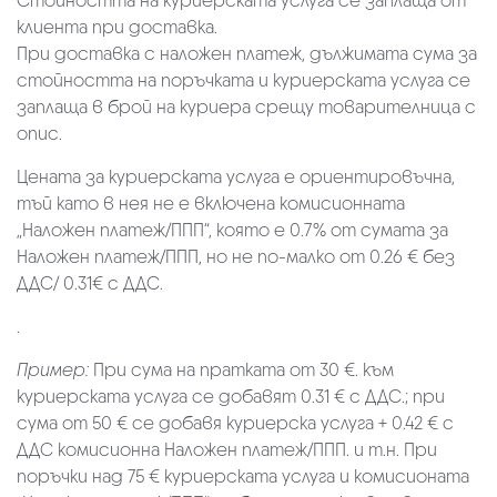
Стойността на куриерската услуга се заплаща от
клиента при доставка.
При доставка с наложен платеж, дължимата сума за
стойността на поръчката и куриерската услуга се
заплаща в брой на куриера срещу товарителница с
опис.
Цената за куриерската услуга е ориентировъчна,
тъй като в нея не е включена комисионната
„Наложен платеж/ППП“, която е 0.7% от сумата за
Наложен платеж/ППП, но не по-малко от 0.26 € без
ДДС/ 0.31€ с ДДС.
.
Пример:
При сума на пратката от 30 €. към
куриерската услуга се добавят 0.31 € с ДДС.; при
сума от 50 € се добавя куриерска услуга + 0.42 € с
ДДС комисионна Наложен платеж/ППП. и т.н. При
поръчки над 75 € куриерската услуга и комисионата