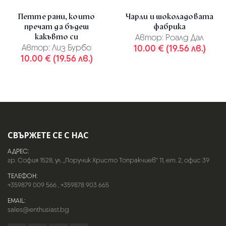
Петте рани, които
Чарли и шоколадовата
пречат да бъдеш
фабрика
какъвто си
Автор:
Роалд Дал
Автор:
Лиз Бурбо
10.00 € (19.56 лв.)
10.00 € (19.56 лв.)
СВЪРЖЕТЕ СЕ С НАС
АДРЕС:
гр. София 1528, ул. „Поручик Христо Топракчиев“ 11, ет. 2, офис 39
ТЕЛЕФОН:
+359879 009 566
,
+359878 903 665
EMAIL:
sales@enthusiast.bg