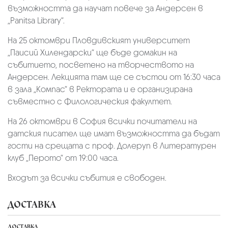
възможността да научат повече за Андерсен в
„Panitsa Library“.
На 25 октомври Пловдивският университет
„Паисий Хилендарски“ ще бъде домакин на
събитието, посветено на творчеството на
Андерсен. Лекцията там ще се състои от 16:30 часа
в зала „Компас“ в Ректората и е организирана
съвместно с Филологическия факултет.
На 26 октомври в София всички почитатели на
датския писател ще имат възможността да бъдат
гости на срещата с проф. Долеруп в Литературен
клуб „Перото“ от 19:00 часа.
Входът за всички събития е свободен.
ДОСТАВКА
ДОСТАВКА