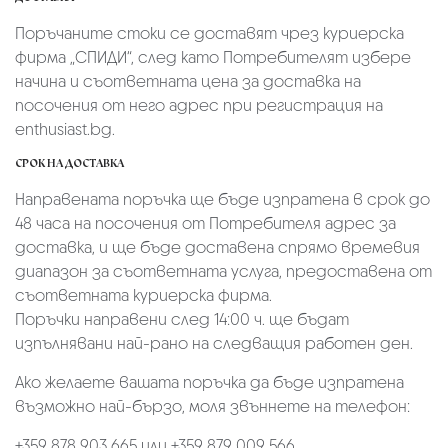
Поръчаните стоки се доставят чрез куриерскa
фирмa „СПИДИ“,
след като Потребителят избере
начина и съответната цена за доставка на
посочения от него адрес при регистрация на
enthusiast.bg.
СРОК НА ДОСТАВКА
Направената поръчка ще бъде изпратена в срок до
48 часа на посочения от Потребителя адрес за
доставка, и ще бъде доставена спрямо времевия
диапазон за съответната услуга, предоставена от
съответната куриерска фирма.
Поръчки направени след 14:00 ч. ще бъдат
изпълнявани най-рано на следващия работен ден.
Ако желаете вашата поръчка да бъде изпратена
възможно най-бързо, моля звъннете на телефон:
+359 878 903 665 или +359 879 009 566.