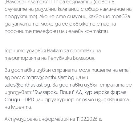
„Наложен платеж/ППП“ са безплатни (освен в
случаите на различни кампании с общо намаление на
продуктите). Ако не сте сигурни, какво ще трябва
да заплатите, може да се съвржете с нас на
посочните телефони или емейл контакти.
Горните условия важат за доставки на
територията на Република България.
За доставки извън страната, моля пишете на email
адрес:
dimitrov@enthusiast.bg
и/или
sales@enthusiast.bg
. За доставки извън страната се
изпозлват:
"Български Пощи" АД
,
куриерска фирма
Спиди - DPD
или друг куриер спрямо изискванията
на клиента.
Актулизирана информация на 11.02.2026 г.