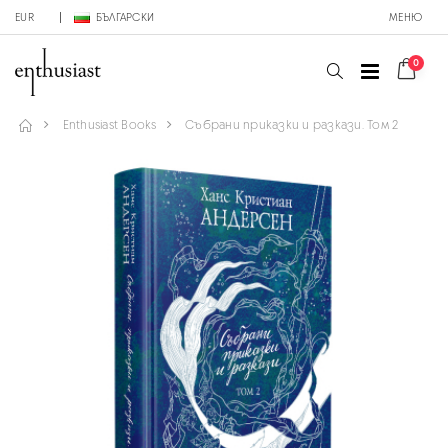
EUR
БЪЛГАРСКИ
МЕНЮ
0
Enthusiast Books
Събрани приказки и разкази. Том 2