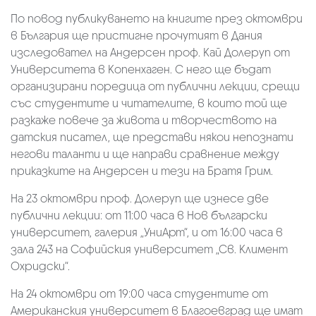
По повод публикуването на книгите през октомври
в България ще пристигне прочутият в Дания
изследовател на Андерсен проф. Кай Долеруп от
Университета в Копенхаген. С него ще бъдат
организирани поредица от публични лекции, срещи
със студентите и читателите, в които той ще
разкаже повече за живота и творчеството на
датския писател, ще представи някои непознати
негови таланти и ще направи сравнение между
приказките на Андерсен и тези на Братя Грим.
На 23 октомври проф. Долеруп ще изнесе две
публични лекции: от 11:00 часа в Нов български
университет, галерия „УниАрт“, и от 16:00 часа в
зала 243 на Софийския университет „Св. Климент
Охридски“.
На 24 октомври от 19:00 часа студентите от
Американския университет в Благоевград ще имат