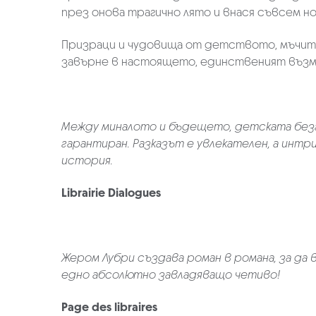
през онова трагично лято и внася съвсем н
Призраци и чудовища от детството, мъчите
завърне в настоящето, единственият възмож
Между миналото и бъдещето, детската безг
гарантиран. Разказът е увлекателен, а интр
история.
Librairie Dialogues
Жером Лубри създава роман в романа, за д
едно абсолютно завладяващо четиво!
Page des libraires