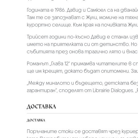
Годината е 1986. Давид и Самюел са на двана
Там те се запознават с Жули, момиче на тях
курортно селище. Към края на почивката Жули
Трийсет години по-късно Давид е станал из
името на приятелката си от детинство. Но е
събитията през онова трагично лято и внас
Романът „Глава 12“ примамва читателите в с
ще им крещят, докато бъдат опитомени. Защ
„Между миналото и бъдещето, детската без
гарантиран“, споделят от Librairie Dialogues.
ДОСТАВКА
ДОСТАВКА
Поръчаните стоки се доставят чрез куриер