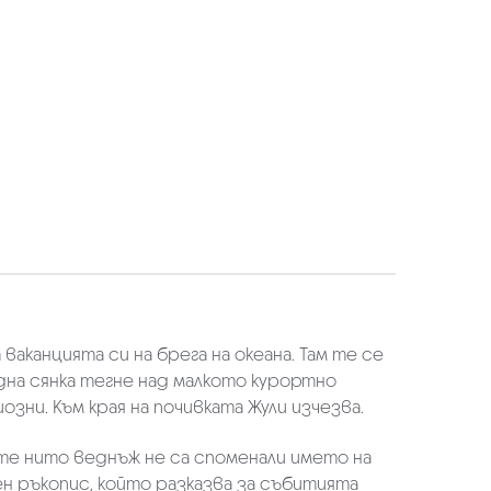
ваканцията си на брега на океана. Там те се
дна сянка тегне над малкото курортно
ни. Към края на почивката Жули изчезва.
 те нито веднъж не са споменали името на
ен ръкопис, който разказва за събитията