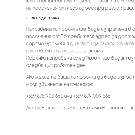
като Потребителят избере начина и съотве
на посочения от него адрес при регистрация 
СРОК НА ДОСТАВКА
Направената поръчка ще бъде изпратена в ср
посочения от Потребителя адрес за достав
спрямо времевия диапазон за съответната 
съответната куриерска фирма.
Поръчки направени след 14:00 ч. ще бъдат из
следващия работен ден.
Ако желаете вашата поръчка да бъде изпрат
моля звъннете на телефон:
+359 878 903 665 или +359 879 009 566.
Доставката се извършва само в работни дн