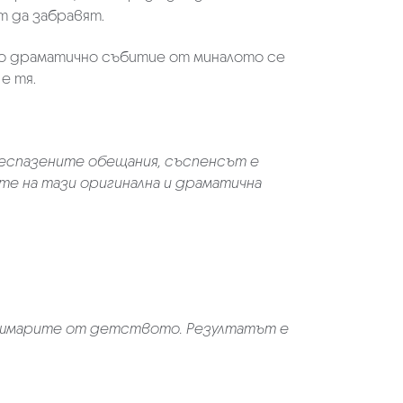
ат да забравят.
но драматично събитие от миналото се
е тя.
неспазените обещания, съспенсът е
ите на тази оригинална и драматична
 кошмарите от детството. Резултатът е