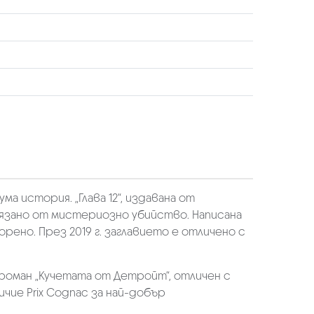
 история. „Глава 12“, издавана от
лязано от мистериозно убийство. Написана
рено. През 2019 г. заглавието е отличено с
 роман „Кучетата от Детройт“, отличен с
ичие Prix Cognac за най-добър