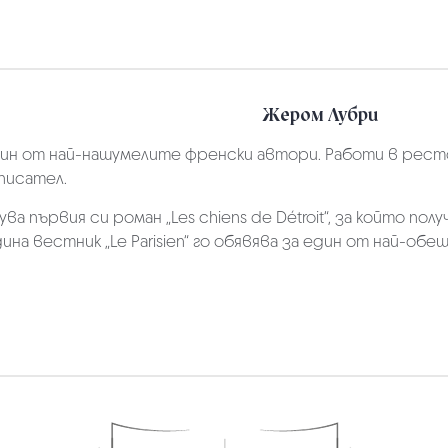
Жером Лубри
ин от най-нашумелите френски автори. Работи в рестор
писател.
кува първия си роман „Les chiens de Détroit“, за който пол
дина вестник „Le Parisien“ го обявява за един от най-о