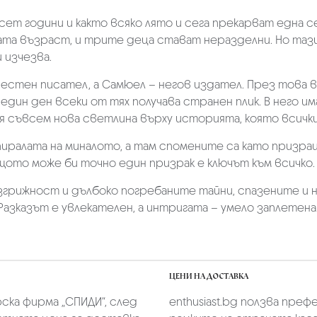
йсет години и както всяко лято и сега прекарват една с
ната възраст, и трите деца стават неразделни. Но тази
 изчезва.
вестен писател, а Самюел – негов издател. През това 
дин ден всеки от тях получава странен плик. В него има
я съвсем нова светлина върху историята, която всичк
пиралата на миналото, а там спомените са като призрац
ото може би точно един призрак е ключът към всичко.
грижност и дълбоко погребаните тайни, спазените и 
 „Разказът е увлекателен, а интригата – умело заплетена.
ЦЕНИ НА ДОСТАВКА
скa фирмa „СПИДИ“,
след
enthusiast.bg ползва преф