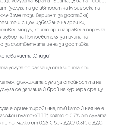
щи услугата „врата- врата“, „врата - офис“,
ат“ (услугата до автомат на куриерската
оръчваме този вариант за доставка)
елите и с цел избягване на грешки,
аптивен модул, който при направена поръчка
избор на Потребителя за начина на
о за съответната цена за доставка.
ценова листа „Спиди“
та услуга се заплаща от клиента при
платеж, дължимата сума за стойността на
услуга се заплаща в брой на куриера срещу
луга е ориентировъчна, тъй като в нея не е
аложен платеж/ППП“, която е 0.7% от сумата
не по-малко от 0.26 € без ДДС/ 0.31€ с ДДС.