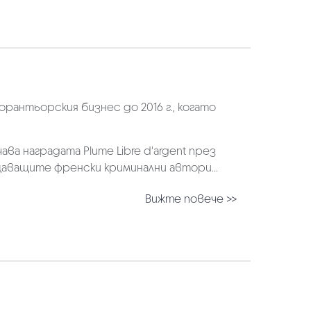
антьорския бизнес до 2016 г., когато
учава наградата Plume Libre d'argent през
бещаващите френски криминални автори...
Вижте повече >>