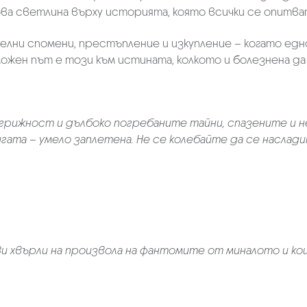
ова светлина върху историята, която всички се опитв
лни спомени, престъпление и изкупление – когато ед
ен път е този към истината, колкото и болезнена да 
рижност и дълбоко погребаните тайни, спазените и 
игата – умело заплетена. Не се колебайте да се наслад
а ви хвърли на произвола на фантомите от миналото и