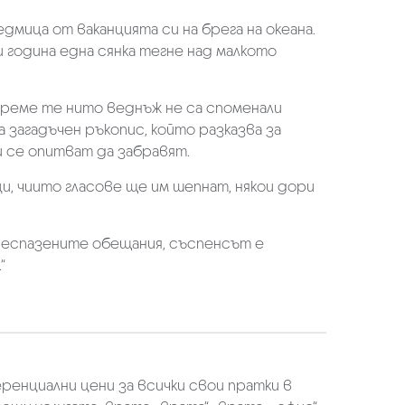
едмица от ваканцията си на брега на океана.
 година една сянка тегне над малкото
време те нито веднъж не са споменали
 загадъчен ръкопис, който разказва за
и се опитват да забравят.
и, чиито гласове ще им шепнат, някои дори
неспазените обещания, съспенсът е
“
еренциални цени за всички свои пратки в