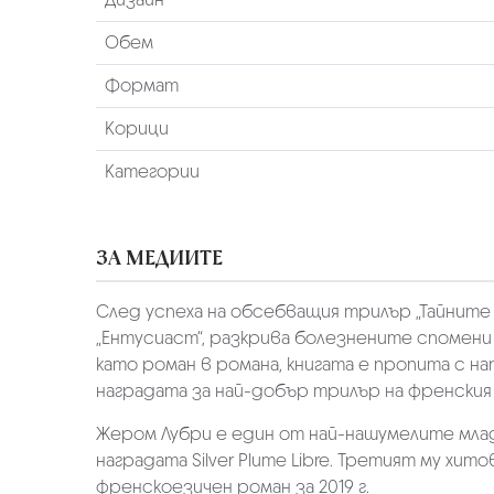
Обем
Формат
Корици
Категории
ЗА МЕДИИТЕ
След успеха на обсебващия трилър „Тайните 
„Ентусиаст“, разкрива болезнените спомени
като роман в романа, книгата е пропита с на
наградата за най-добър трилър на френския
Жером Лубри е един от най-нашумелите млад
наградата Silver Plume Libre. Третият му хи
френскоезичен роман за 2019 г.