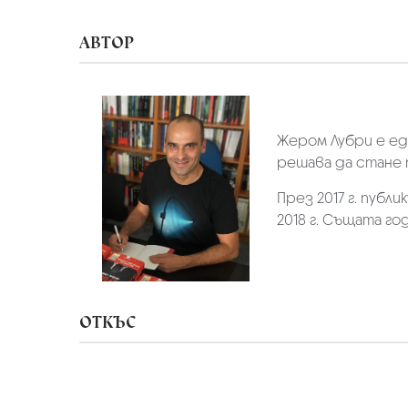
АВТОР
Жером Лубри е ед
решава да стане 
През 2017 г. публи
2018 г. Същата го
ОТКЪС