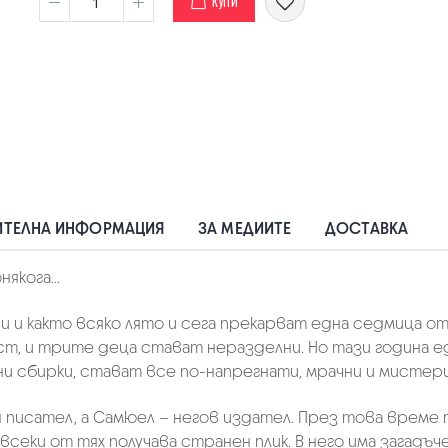
КУПИ
ТЕЛНА ИНФОРМАЦИЯ
ЗА МЕДИИТЕ
ДОСТАВКА
кога...
ни и както всяко лято и сега прекарват една седмица от 
ст, и трите деца стават неразделни. Но тази година е
сбирки, стават все по-напрегнати, мрачни и мистериоз
н писател, а Самюел – негов издател. През това време
секи от тях получава странен плик. В него има загадъч