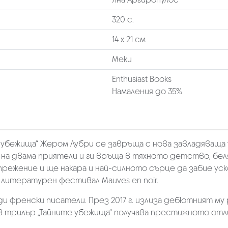
320 с.
14 х 21 см
Меки
Enthusiast Books
Намаления до 35%
убежища“ Жером Лубри се завръща с нова завладяваща ума
 на двама приятели и ги връща в тяхното детство, бе
прежение и ще накара и най-силното сърце да забие уско
 литературен фестивал Mauves en noir.
и френски писатели. През 2017 г. излиза дебютният му
тов трилър „Тайните убежища“ получава престижното отл