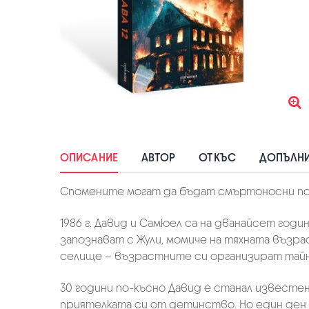
ОПИСАНИЕ
АВТОР
ОТКЪС
ДОПЪЛНИ
Спомените могат да бъдат смъртоносни поня
1986 г. Давид и Самюел са на дванайсет годи
запознават с Жули, момиче на тяхната възра
селище – възрастните си организират тайни 
30 години по-късно Давид е станал известе
приятелката си от детинство. Но един ден в