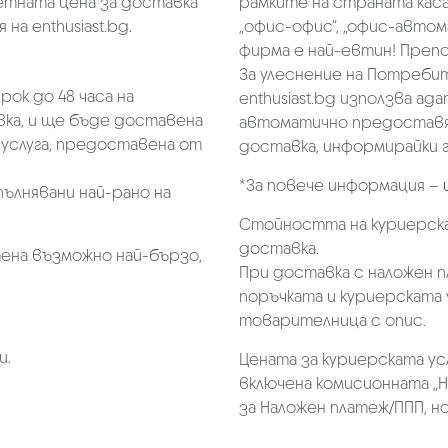
тната цена за доставка
рамките на страната касае
на enthusiast.bg.
„oфис-офис“, „офис-автом
фирма е най-евтин! Преп
За улеснение на Потребит
ок до 48 часа на
enthusiast.bg използва ад
ка, и ще бъде доставена
автоматично предоставя 
услуга, предоставена от
доставка, информирайки г
*За повече информация –
пълнявани най-рано на
Стойността на куриерска
доставка.
ена възможно най-бързо,
При доставка с наложен 
поръчката и куриерската 
товарителница с опис.
и.
Цената за куриерската ус
включена комисионната „Н
за Наложен платеж/ППП, но 
.