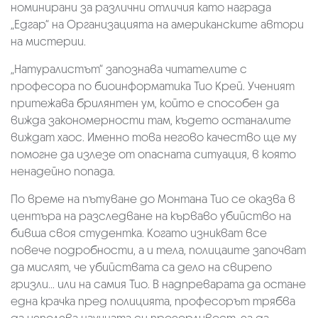
номинирани за различни отличия като награда
„Едгар“ на Организацията на американските автори
на мистерии.
„Натуралистът“ запознава читателите с
професора по биоинформатика Тио Крей. Ученият
притежава брилянтен ум, който е способен да
вижда закономерности там, където останалите
виждат хаос. Именно това негово качество ще му
помогне да излезе от опасната ситуация, в която
ненадейно попада.
По време на пътуване до Монтана Тио се оказва в
центъра на разследване на кърваво убийство на
бивша своя студентка. Когато изникват все
повече подробности, а и тела, полицаите започват
да мислят, че убийствата са дело на свирепо
гризли... или на самия Тио. В надпреварата да остане
една крачка пред полицията, професорът трябва