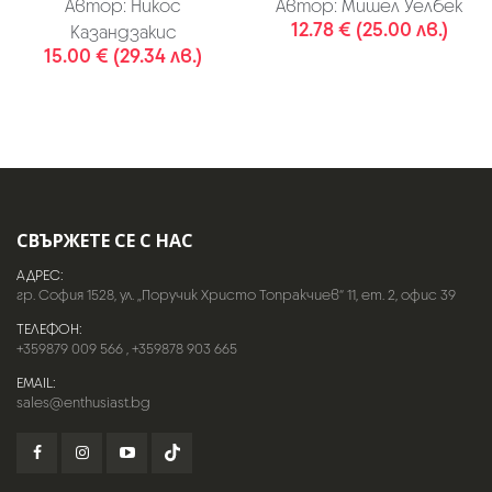
Автор:
Никос
Автор:
Мишел Уелбек
12.78 € (25.00 лв.)
Казандзакис
15.00 € (29.34 лв.)
СВЪРЖЕТЕ СЕ С НАС
АДРЕС:
гр. София 1528, ул. „Поручик Христо Топракчиев“ 11, ет. 2, офис 39
ТЕЛЕФОН:
+359879 009 566
,
+359878 903 665
EMAIL:
sales@enthusiast.bg