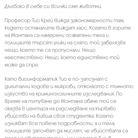
Дълбоко в себе си всички сме животни.
Професор Тио Крей вижда закономерности там,
където останалите виждат хаос. Когато в горите
на Монтана са намерени осакатени тела и
полицаите търсят улики на сляпо, той забелязва
нещо, което те са пропуснали. Нещо
неестествено. Нещо, което единствено той
може да спре.
Като биоинформатик Тио е по-запознат с
дигитални кодове и микроби, отколкото с тъмното
изкуство на криминологичните изследвания. По
време на пътуване до Монтана обаче той се
оказва в центъра на разследване на кърваво
убийство на бивша своя студентка. Когато
изникват все повече подробности, а и тела,
полицаите започват да мислят, че убийствата са