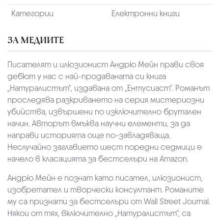
Категории
Електронни книги
ЗА МЕДИИТЕ
Писателят и илюзионист Андрю Мейн прави своя
дебют у нас с най-продаваната си книга
„Натуралистът“, издавана от „Ентусиаст“. Романът
проследява разкриването на серия мистериозни
убийства, извършени по изключително брутален
начин. Авторът вмъква научни елементи, за да
направи историята още по-завладяваща.
Неслучайно заглавието шест поредни седмици е
начело в класацията за бестселъри на Amazon.
Андрю Мейн е познат като писател, илюзионист,
изобретател и творчески консултант. Романите
му са признати за бестселъри от Wall Street Journal.
Някои от тях, включително „Натуралистът“, са