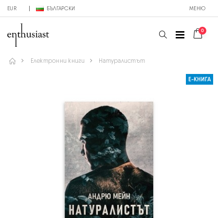
EUR
БЪЛГАРСКИ
МЕНЮ
0
Електронни книги
Натуралистът
Е-КНИГА