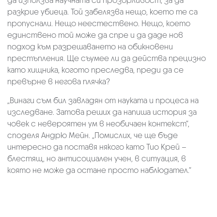
да използва научната си прозорливост, за да
разкрие убиеца. Той забелязва нещо, което те са
пропуснали. Нещо неестествено. Нещо, което
единствено той може да спре и да даде нов
подход към разрешаването на обикновени
престъпления. Ще съумее ли да действа прецизно
като хищника, когото преследва, преди да се
превърне в негова плячка?
„Винаги съм бил завладян от науката и процеса на
изследване. Затова реших да напиша история за
човек с невероятен ум в необичаен контекст“,
споделя Андрю Мейн. „Помислих, че ще бъде
интересно да поставя някого като Тио Крей –
блестящ, но антисоциален учен, в ситуация, в
която не може да остане просто наблюдател.“