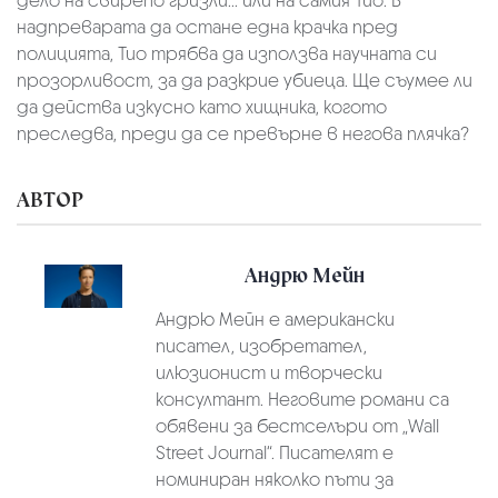
дело на свирепо гризли... или на самия Тио. В
надпреварата да остане една крачка пред
полицията, Тио трябва да използва научната си
прозорливост, за да разкрие убиеца. Ще съумее ли
да действа изкусно като хищника, когото
преследва, преди да се превърне в негова плячка?
АВТОР
Андрю Мейн
Андрю Мейн е американски
писател, изобретател,
илюзионист и творчески
консултант. Неговите романи са
обявени за бестселъри от „Wall
Street Journal“. Писателят е
номиниран няколко пъти за