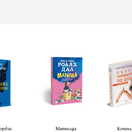
Зорбас
Матилда
Компл