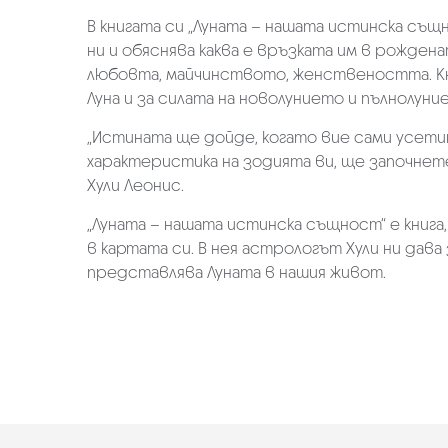
В книгата си „Луната – нашата истинска съ
ни и обяснява каква е връзката им в рожден
любовта, майчинството, женствеността. Кн
Луна и за силата на новолунието и пълнолун
„Истината ще дойде, когато вие сами усети
характеристика на зодията ви, ще започнете 
Хули Леонис.
„Луната – нашата истинска същност“ е книга
в картата си. В нея астрологът Хули ни дава
представлява Луната в нашия живот.