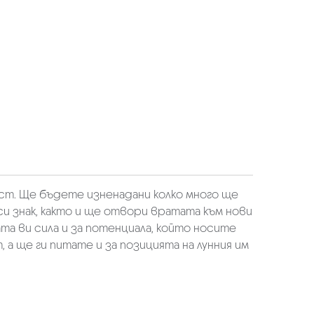
ст. Ще бъдете изненадани колко много ще
си знак, както и ще отвори вратата към нови
та ви сила и за потенциала, който носите
 а ще ги питате и за позицията на лунния им