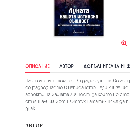
ОПИСАНИЕ
АВТОР
ДОПЪЛНИТЕЛНА ИН
Настоящият том ще ви даде едно ново астр
се разпознаете в написаното. Тази книга ще
аспекти на вашата личност, за които не сте
от минали животи. Оттук нататък няма да пи
знак.
АВТОР