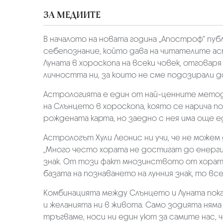
ЗА МЕДИИТЕ
В началото на новата година „Апостроф“ пуб
себепознание, който дава на читателите ас
Луната в хороскопа на всеки човек, отговар
личността ни, за които не сме подозирали 
Aстрологията е един от най-ценните методи
на Слънцето в хороскопа, която се нарича п
рождената карта, но заедно с нея има още 
Aстрологът Хули Леонис ни учи, че не можем
„Много често хората не достигат до енергия
знак. От този факт мнозинството от хората
базата на познаването на лунния знак, то вс
Комбинацията между Слънцето и Луната показ
и желанията ни в живота. Само зодията ням
тръгваме, носи ни един уют за самите нас, 