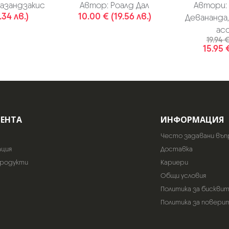
азандзакис
Автор:
Роалд Дал
Автори:
.34 лв.)
10.00 € (19.56 лв.)
Девананда,
ас
19.94 
15.95 
ИЕНТА
ИНФОРМАЦИЯ
Често задавани въп
ация
Доставка
продукти
Кариери
Общи условия
Политика за бискви
Политика за повери