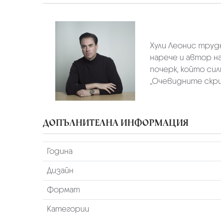
Хули Леонис труд
нарече и автор н
почерк, който си
„Очевидните скрити
ДОПЪЛНИТЕЛНА ИНФОРМАЦИЯ
Година
Дизайн
Формат
Категории