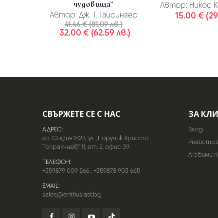
чудовища“
Автор:
Никос К
Автор:
Дж. Т. Гайсингер
15.00 € (29
41.46 € (81.09 лв.)
32.00 € (62.59 лв.)
СВЪРЖЕТЕ СЕ С НАС
ЗА КЛ
АДРЕС:
Вход
гр. София 1528, ул. „Поручик Христо
Регистр
Топракчиев“ 11, ет. 2, офис 39
Любими 
ТЕЛЕФОН:
+359879 009 566
,
+359878 903 665
EMAIL:
sales@enthusiast.bg