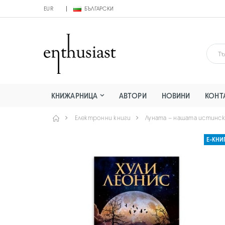
EUR
БЪЛГАРСКИ
КНИЖАРНИЦА
АВТОРИ
НОВИНИ
КОНТ
Електронни книги
Луната – нашата истинс
Е-КНИ