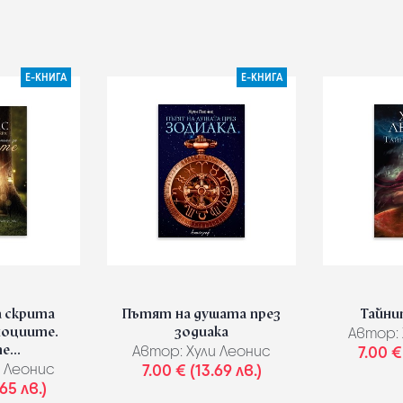
Е-КНИГА
Е-КНИГА
 скрита
Пътят на душата през
Тайни
моциите.
зодиака
Автор:
...
Автор:
Хули Леонис
7.00 €
 Леонис
7.00 € (13.69 лв.)
65 лв.)