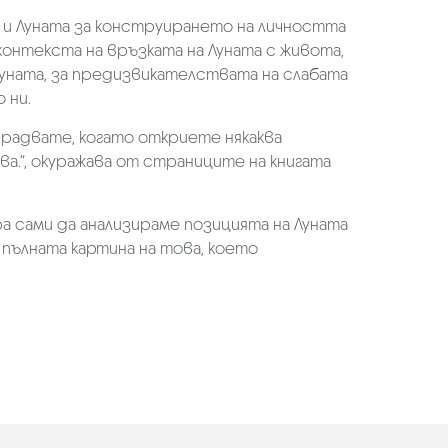
о и Луната за конструирането на личността
контекста на връзката на Луната с живота,
уната, за предизвикателствата на слабата
 ни.
 радвате, когато откриете някаква
ва.“, окуражава от страниците на книгата
а сами да анализираме позицията на Луната
м пълната картина на това, което