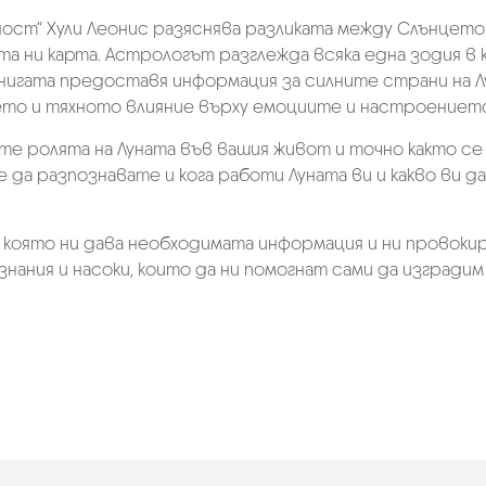
щност“ Хули Леонис разяснява разликата между Слънцет
ата ни карта. Астрологът разглежда всяка една зодия в 
игата предоставя информация за силните страни на Л
ието и тяхното влияние върху емоциите и настроението
те ролята на Луната във вашия живот и точно както се
да разпознавате и кога работи Луната ви и какво ви да
, която ни дава необходимата информация и ни провокир
 знания и насоки, които да ни помогнат сами да изгради