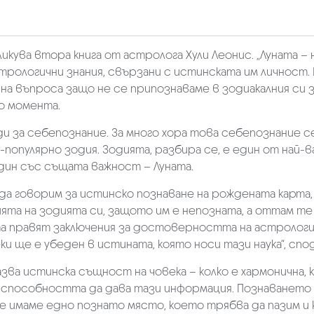
ликува втора книга от астролога Хули Леонис. „Луната 
трологични знания, свързани с истинската им личност.
я на въпроса защо не се припознаваме в зодиакалния си 
до момента.
 за себепознание. За много хора това себепознание се
о-популярно зодия. Зодията, разбира се, е един от най
един със същата важност – Луната.
 да говорим за истинско познаване на рождената карта,
та на зодията си, защото им е непозната, а оттам те 
 правят заключения за достоверността на астрологият
еки ще е убеден в истината, която носи тази наука“, сп
ва истинска същност на човека – колко е хармонична, к
а способността да дава тази информация. Познаването 
че имаме едно познато място, което трябва да пазим и