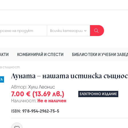
АКТИ
КОМБИНИРАЙ И СПЕСТИ
БИБЛИОТЕКИ И УЧЕБНИ ЗАВЕ
ка същност
Луната – нашата истинска същно
ГА
Автор:
Хули Леонис
7.00 € (13.69 лв.)
ЕЛЕКТРОННО ИЗДАНИЕ
Наличност:
Не е наличен
ISBN:
978-954-2962-75-5