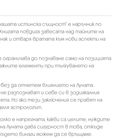
– нашата истинска същност“ е наръчник по
 Книгата повдига завесата над тайните на
знак и отваря вратата към нови аспекти на
 ограничава до познаване само на позицията
-важните елементи при тълкуването на
 без да отчетем влиянието на Луната.
не разпознават и себе си в зодиакалния
а. Но ако тези заключения се правят на
оделя астрологът.
олко е напрегната, какви са целите, нуждите
на Луната дава сигурност в това, откъде
 където винаги можем да се връщаме.