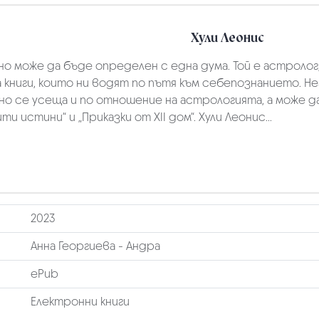
Хули Леонис
но може да бъде определен с една дума. Той е астролог
а книги, които ни водят по пътя към себепознанието. Н
лно се усеща и по отношение на астрологията, а може 
 истини“ и „Приказки от XII дом“. Хули Леонис...
2023
Анна Георгиева - Андра
ePub
Електронни книги