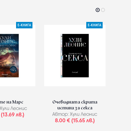
Е-КНИГА
Е-КНИГА
те на Марс
Очевидната скрита
Ретро
истина за секса
Хули Леонис
Авт
 (13.69 лв.)
Автор:
Хули Леонис
7.
8.00 € (15.65 лв.)