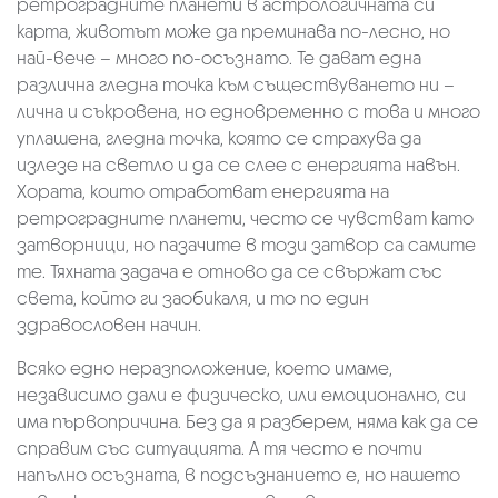
ретроградните планети в астрологичната си
карта, животът може да преминава по-лесно, но
най-вече – много по-осъзнато. Те дават една
различна гледна точка към съществуването ни –
лична и съкровена, но едновременно с това и много
уплашена, гледна точка, която се страхува да
излезе на светло и да се слее с енергията навън.
Хората, които отработват енергията на
ретроградните планети, често се чувстват като
затворници, но пазачите в този затвор са самите
те. Тяхната задача е отново да се свържат със
света, който ги заобикаля, и то по един
здравословен начин.
Всяко едно неразположение, което имаме,
независимо дали е физическо, или емоционално, си
има първопричина. Без да я разберем, няма как да се
справим със ситуацията. А тя често е почти
напълно осъзната, в подсъзнанието е, но нашето