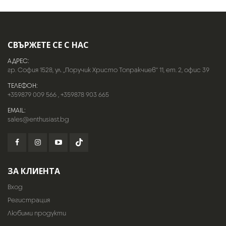
СВЪРЖЕТЕ СЕ С НАС
АДРЕС:
гр. София 1528, ул. „Поручик Христо Топракчиев“ 11, ет. 2, офис 39
ТЕЛЕФОН:
+359879 009 566
,
+359878 903 665
EMAIL:
sales@enthusiast.bg
ЗА КЛИЕНТА
Вход
Регистрация
Любими продукти