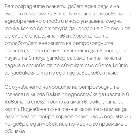
Ретроградните планети дават една различна
гледна точка към живота. Тя е лична и съкровена, но
едновременно с това и много уплашена, гледна
точка, която се страхува да излезе на светло и да
се слее с енергията навън. Хората, които
отработват енергията на ретроградните
планети, често се чувстват като затворници, но
пазачите в този затвор са самите те. Тяхната
задача е отново да се свържат със света, който
ги заобикаля, и то по един здравословен начин.
Осъзнаването на уроците на ретроградните
планети е много важна предпоставка за щастие в
живота на онези, които ги имат в рождената си
карта. Познаването на техния характер помага да
разберем по-добре хората около нас. А познавайки
по-добре един човек, ние по-лесно го приемаме и
обичаме.