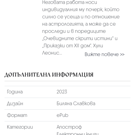
Неговата работа носи
индивидуалния му почерк, който
силно се усеща и по отношение
на астрологията, а може да се
проследи и в поредиците
„Очевидните скрити истини“ и
„Приказки от XII дом“. Хули
Леонис...
Вижте повече >>
ДОПЪЛНИТЕЛНА ИНФОРМАЦИЯ
Година
2023
Дизайн
Биляна Славкова
Формат
ePub
Категории
Апостроф
Електронни книги