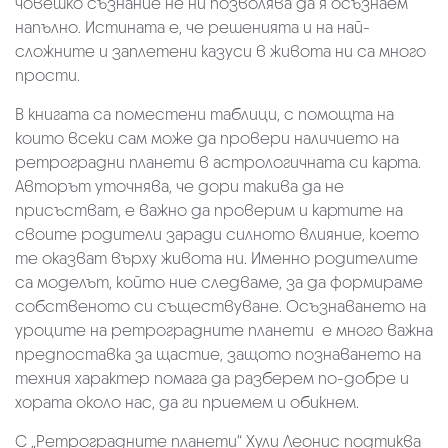
човешко съзнание не ни позволява да я осъзнаем
напълно. Истината е, че решенията и на най-
сложните и заплетени казуси в живота ни са много
прости.
В книгата са поместени таблици, с помощта на
които всеки сам може да провери наличието на
ретроградни планети в астрологичната си карта.
Авторът уточнява, че дори такива да не
присъстват, е важно да проверим и картите на
своите родители заради силното влияние, което
те оказват върху живота ни. Именно родителите
са моделът, който ние следваме, за да формираме
собственото си съществуване. Осъзнаването на
уроците на ретроградните планети е много важна
предпоставка за щастие, защото познаването на
техния характер помага да разберем по-добре и
хората около нас, да ги приемем и обикнем.
С „Ретроградните планети“ Хули Леонис подтиква