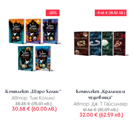
-20%
-9.46 € (18.50 ЛВ.)
Комплект „Шаро Холмс“
Комплект „Кралици и
чудовища“
Автор:
Тим Колинс
38.35 € (75.01 лв.)
Автор:
Дж. Т. Гайсингер
30.68 € (60.00 лв.)
41.46 € (81.09 лв.)
32.00 € (62.59 лв.)