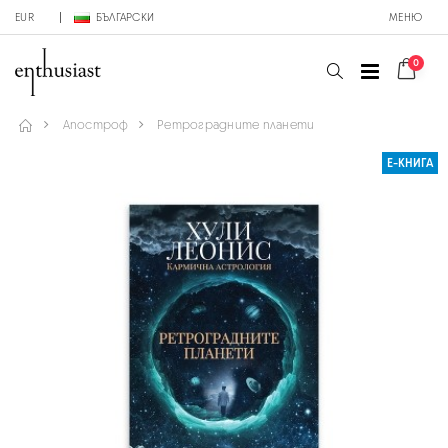
EUR
БЪЛГАРСКИ
МЕНЮ
0
Апостроф
Ретроградните планети
Е-КНИГА