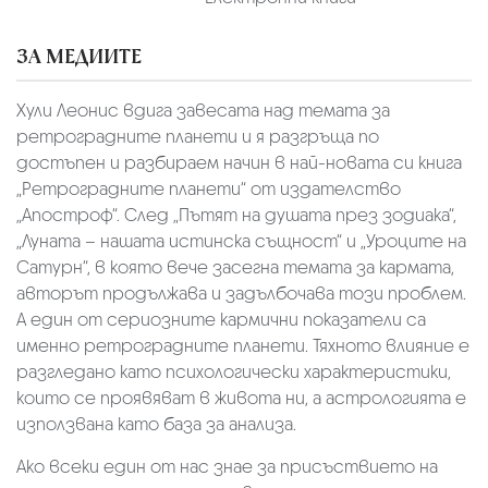
ЗА МЕДИИТЕ
Хули Леонис вдига завесата над темата за
ретроградните планети и я разгръща по
достъпен и разбираем начин в най-новата си книга
„Ретроградните планети“ от издателство
„Апостроф“. След „Пътят на душата през зодиака“,
„Луната – нашата истинска същност“ и „Уроците на
Сатурн“, в която вече засегна темата за кармата,
авторът продължава и задълбочава този проблем.
А един от сериозните кармични показатели са
именно ретроградните планети. Тяхното влияние е
разгледано като психологически характеристики,
които се проявяват в живота ни, а астрологията е
използвана като база за анализа.
Ако всеки един от нас знае за присъствието на