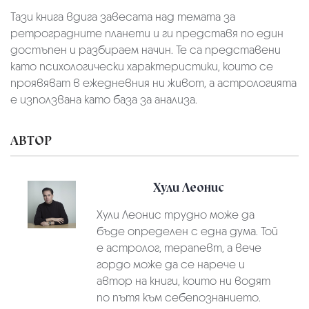
Тази книга вдига завесата над темата за
ретроградните планети и ги представя по един
достъпен и разбираем начин. Те са представени
като психологически характеристики, които се
проявяват в ежедневния ни живот, а астрологията
е използвана като база за анализа.
АВТОР
Хули Леонис
Хули Леонис трудно може да
бъде определен с една дума. Той
е астролог, терапевт, а вече
гордо може да се нарече и
автор на книги, които ни водят
по пътя към себепознанието.