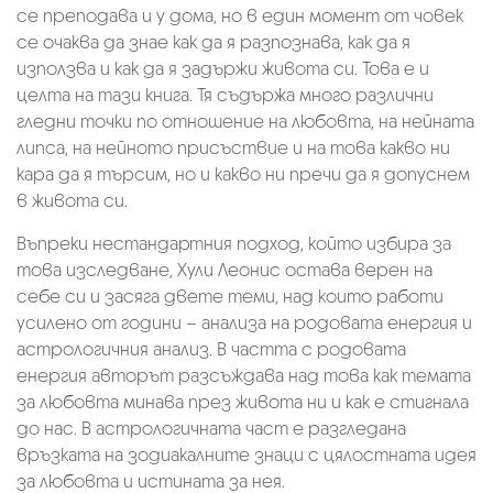
се преподава и у дома, но в един момент от човек
се очаква да знае как да я разпознава, как да я
използва и как да я задържи живота си. Това е и
целта на тази книга. Тя съдържа много различни
гледни точки по отношение на любовта, на нейната
липса, на нейното присъствие и на това какво ни
кара да я търсим, но и какво ни пречи да я допуснем
в живота си.
Въпреки нестандартния подход, който избира за
това изследване, Хули Леонис остава верен на
себе си и засяга двете теми, над които работи
усилено от години – анализа на родовата енергия и
астрологичния анализ. В частта с родовата
енергия авторът разсъждава над това как темата
за любовта минава през живота ни и как е стигнала
до нас. В астрологичната част е разгледана
връзката на зодиакалните знаци с цялостната идея
за любовта и истината за нея.