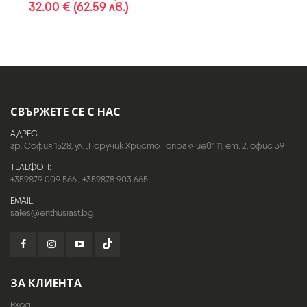
32.00 € (62.59 лв.)
СВЪРЖЕТЕ СЕ С НАС
АДРЕС:
гр. София 1528, ул. „Поручик Христо Топракчиев“ 11, ет. 2, офис 39
ТЕЛЕФОН:
+359879 009 566
,
+359878 903 665
EMAIL:
sales@enthusiast.bg
ЗА КЛИЕНТА
Вход