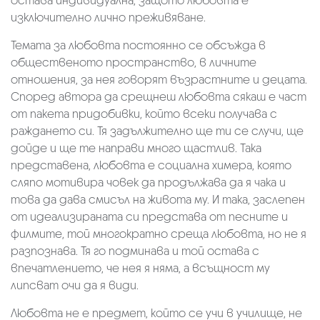
остава индивидуална, защото любовта е
изключително лично преживяване.
Темата за любовта постоянно се обсъжда в
общественото пространство, в личните
отношения, за нея говорят възрастните и децата.
Според автора да срещнеш любовта сякаш е част
от пакета придобивки, който всеки получава с
раждането си. Тя задължително ще ти се случи, ще
дойде и ще те направи много щастлив. Така
представена, любовта е социална химера, която
сляпо мотивира човек да продължава да я чака и
това да дава смисъл на живота му. И така, заслепен
от идеализираната си представа от песните и
филмите, той многократно среща любовта, но не я
разпознава. Тя го подминава и той остава с
впечатлението, че нея я няма, а всъщност му
липсват очи да я види.
Любовта не е предмет, който се учи в училище, не