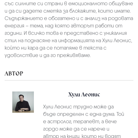
със силните си страни в емоционалното общуване
и да си дадете сметка за блокажите, които имате.
Съдържанието е обогатено и с анализ на родовата
енергия – тема, над която авторът работи от
години. И всичко това е представено с уникалния
стил на поднасяне на информацията на Хули Леонис,
който ни кара да се потапяме в текста с
удоволствие и да го преживяваме.
АВТОР
Хули Леонис
Хули Леонис трудно може да
бъде определен с една дума. Той
е астролог, терапевт, а вече
гордо може да се нарече и
автор на книги, които ни водят