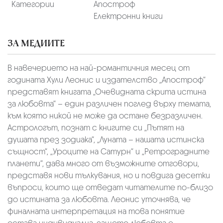
Категории
Апостроф
Електронни книги
ЗА МЕДИИТЕ
В навечерието на най-романтичния месец от
годината Хули Леонис и издателство „Апостроф“
представят книгата „Очевидната скрита истина
за любовта“ – един различен поглед върху темата,
към която никой не може да остане безразличен.
Астрологът, познат с книгите си „Пътят на
душата през зодиака“, „Луната – нашата истинска
същност“, „Уроците на Сатурн“ и „Ретроградните
планети“, дава много от възможните отговори,
представя нови тълкувания, но и повдига десетки
въпроси, които ще отведат читателите по-близо
до истината за любовта. Леонис уточнява, че
финалната интерпретация на това понятие