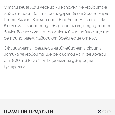
С тази книга Хули Леонис ни напомня, че любовта е
живо същество – тя се подхранва от всички хора,
които влагат в нея, и носи в себе си много аспекти.
В нея има нежност, изневяра, страст, отдаденост,
болка. Тя е голяма и многолика. А в кое нейно лице ще
се припознаем, зависи от всеки един от нас.
Официалната премиера на „Очевидната скрита
истина за любовта“ ще се състои на 14 февруари
от 18:30 ч. в Клуб 1 на Националния дворец на
културата.
ПОДОБНИ ПРОДУКТИ