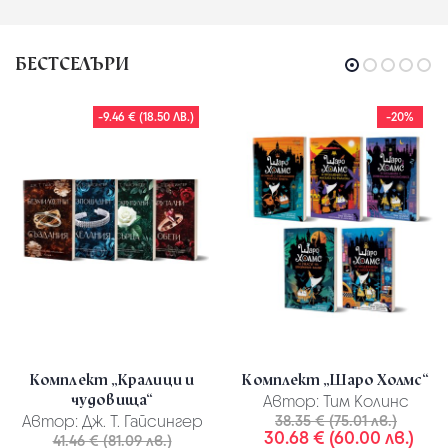
БЕСТСЕЛЪРИ
-9.46 € (18.50 ЛВ.)
-20%
Комплект „Кралици и
Комплект „Шаро Холмс“
чудовища“
Автор:
Тим Колинс
Автор:
Дж. Т. Гайсингер
38.35 € (75.01 лв.)
30.68 € (60.00 лв.)
41.46 € (81.09 лв.)