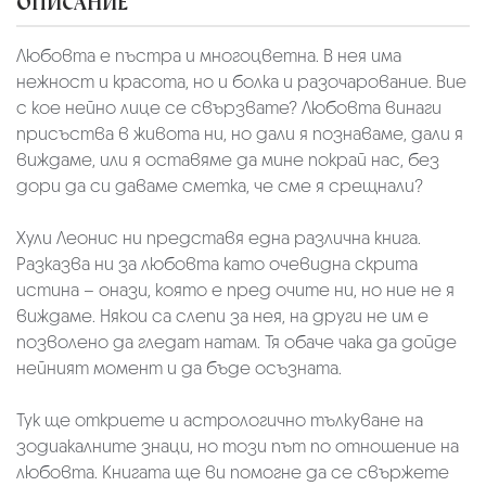
ОПИСАНИЕ
Любовта е пъстра и многоцветна. В нея има
нежност и красота, но и болка и разочарование. Вие
с кое нейно лице се свързвате? Любовта винаги
присъства в живота ни, но дали я познаваме, дали я
виждаме, или я оставяме да мине покрай нас, без
дори да си даваме сметка, че сме я срещнали?
Хули Леонис ни представя една различна книга.
Разказва ни за любовта като очевидна скрита
истина – онази, която е пред очите ни, но ние не я
виждаме. Някои са слепи за нея, на други не им е
позволено да гледат натам. Тя обаче чака да дойде
нейният момент и да бъде осъзната.
Тук ще откриете и астрологично тълкуване на
зодиакалните знаци, но този път по отношение на
любовта. Книгата ще ви помогне да се свържете