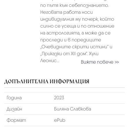
по пътя към себепознанието.
Неговата работа носи
индивидуалния му почерк, който
силно се усеща и по отношение
на астрологията, а може да се
проследи и в поредиците
„Очевидните скрити истини“ и
„Приказки от XII дом“. Хули
Леонис...
Вижте повече >>
ДОПЪЛНИТЕЛНА ИНФОРМАЦИЯ
Година
2023
Дизайн
Биляна Славкова
Формат
ePub