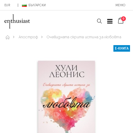
EUR
БЪЛГАРСКИ
МЕНЮ
0
Апостроф
Очевидната скрита истина за любовта
Е-КНИГА