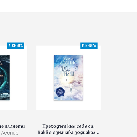
Е-КНИГА
Е-КНИГА
е планети
Преходът към себе си.
Какво означава зодиакал...
 Леонис