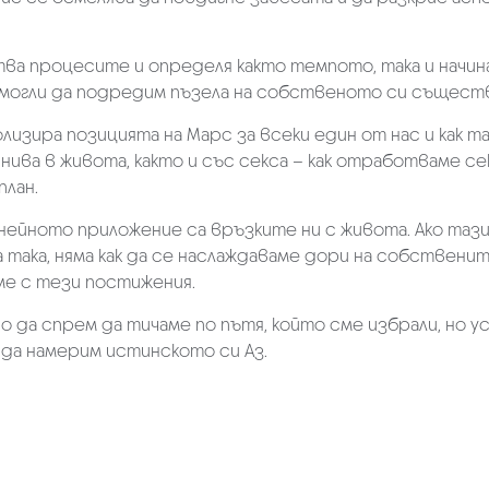
ва процесите и определя както темпото, така и начина
могли да подредим пъзела на собственото си съществу
олизира позицията на Марс за всеки един от нас и как т
ва в живота, както и със секса – как отработваме секс
план.
 нейното приложение са връзките ни с живота. Ако та
а така, няма как да се наслаждаваме дори на собствени
ме с тези постижения.
сно да спрем да тичаме по пътя, който сме избрали, но у
 да намерим истинското си Аз.