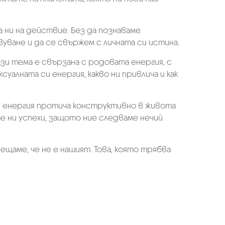
 ни на действие. Без да познаваме
ване и да се свържем с личната си истина.
ази тема е свързана с родовата енергия, с
уалната си енергия, какво ни привлича и как
зи енергия протича конструктивно в живота
те ни успехи, защото ние следваме нечий
сещаме, че не е нашият. Това, която трябва