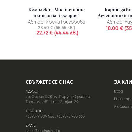
Комплект „Мистичните
Карти за все
пътеки на България“
Лечението на 
Автор:
Ирена Григорова
Автор:
Лиз
28.40 € (55.55 лв.)
18.00 € (35
22.72 € (44.44 лв.)
СВЪРЖЕТЕ СЕ С НАС
ЗА КЛ
АДРЕС:
Вход
гр. София 1528, ул. „Поручик Христо
Регистр
Топракчиев“ 11, ет. 2, офис 39
Любими 
ТЕЛЕФОН:
+359879 009 566
,
+359878 903 665
EMAIL:
sales@enthusiast.bg