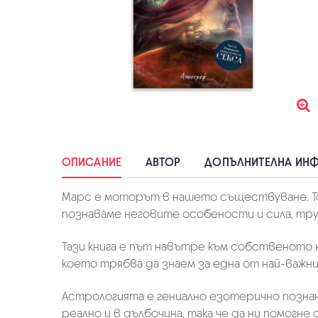
ОПИСАНИЕ
АВТОР
ДОПЪЛНИТЕЛНА ИН
Марс е моторът в нашето съществуване. Той
познаваме неговите особености и сила, тру
Тази книга е път навътре към собственото н
което трябва да знаем за една от най-важн
Астрологията е гениално езотерично познан
реално и в дълбочина, така че да ни помогне