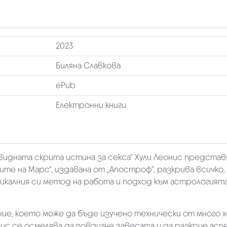
2023
Биляна Славкова
ePub
Електронни книги
видната скрита истина за секса“ Хули Леонис представя
те на Марс“, издавана от „Апостроф“, разкрива всичко,
икалния си метод на работа и подход към астрологията
ие, което може да бъде изучено технически от много х
нис се осмелява да повдигне завесата и да разкрие асп