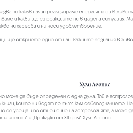
азва по какъв начин реализираме енергията си в живота
аме и какви ще са реакциите ни в дадена ситуация. Мар
акво ни харесва и ни носи удовлетворение.
ици ще откриете едно от най-важните познания в живо
Хули Леонис
но може да бъде определен с една дума. Той е астролог
а книги, които ни водят по пътя към себепознанието. Н
лно се усеща и по отношение на астрологията, а може 
 истини“ и „Приказки от XII дом“. Хули Леонис...