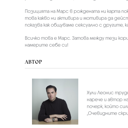
Позицията на Марс в рождената ни карта пок
това какво ни активира и мотивира да действ
показва как общуваме сексуално с другите, к
Всичко това е Марс. Затова между тези кор
намерите себе си!
АВТОР
Хули Леонис труд
нарече и автор н
почерк, който си
„Очевидните скрити