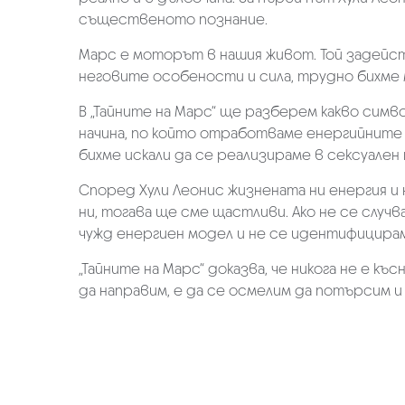
същественото познание.
Марс е моторът в нашия живот. Той задейст
неговите особености и сила, трудно бихме 
В „Тайните на Марс“ ще разберем какво симв
начина, по който отработваме енергийните ни
бихме искали да се реализираме в сексуален 
Според Хули Леонис жизнената ни енергия и
ни, тогава ще сме щастливи. Ако не се случв
чужд енергиен модел и не се идентифицира
„Тайните на Марс“ доказва, че никога не е къ
да направим, е да се осмелим да потърсим и