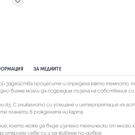
ФОРМАЦИЯ
ЗА МЕДИИТЕ
 задейства процесите и определя както темпото, така
дно бихме могли да подредим пъзела на собствения си 
и Аз. С уникалното си усещане и интерпретация на аст
ите планети в рождената ни карта.
ие, което може да бъде изучено технически от много х
 да открием себе си и да живеем по-добре.