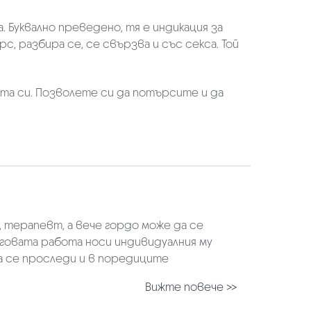
. Буквално преведено, тя е индикация за
с, разбира се, се свързва и със секса. Той
та си. Позволете си да потърсите и да
, терапевт, а вече гордо може да се
еговата работа носи индивидуалния му
да се проследи и в поредиците
Вижте повече >>