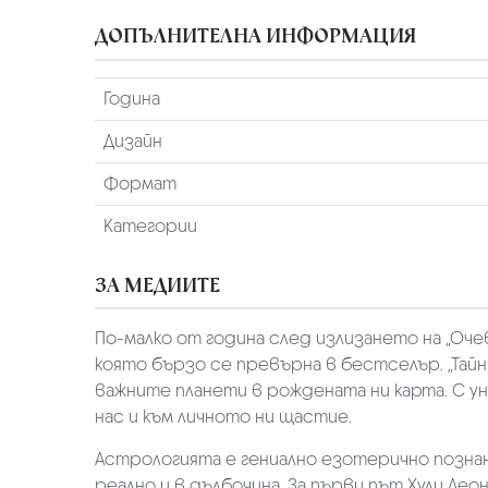
ДОПЪЛНИТЕЛНА ИНФОРМАЦИЯ
Година
Дизайн
Формат
Категории
ЗА МЕДИИТЕ
По-малко от година след излизането на „Оче
която бързо се превърна в бестселър. „Тайни
важните планети в рождената ни карта. С ун
нас и към личното ни щастие.
Астрологията е гениално езотерично познан
реално и в дълбочина. За първи път Хули Лео