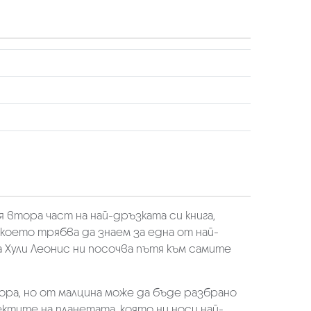
 втора част на най-дръзката си книга,
 което трябва да знаем за една от най-
 Хули Леонис ни посочва пътя към самите
ора, но от малцина може да бъде разбрано
ектите на планетата, която ни носи най-