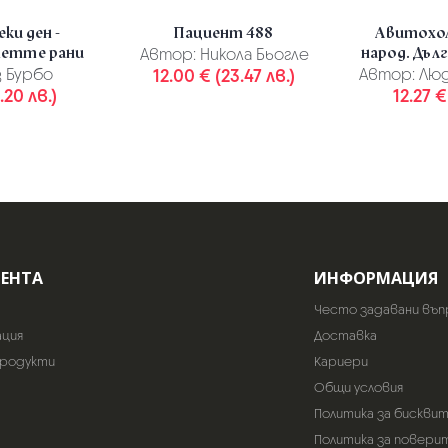
ки ден -
Пациент 488
Авитохол
петте рани
народ. Дълг
Автор:
Никола Бьогле
 Бурбо
12.00 € (23.47 лв.)
Автор:
Люд
.20 лв.)
12.27 €
ИЕНТА
ИНФОРМАЦИЯ
Често задавани въп
ация
Доставка
продукти
Кариери
Общи условия
Политика за бискви
Политика за повери