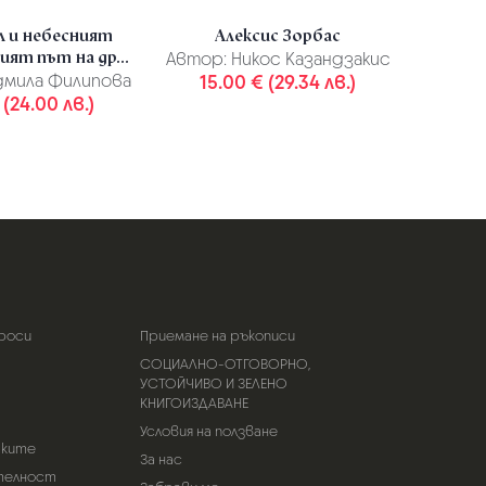
 и небесният
Алексис Зорбас
Ад
ият път на др...
нер
Автор:
Никос Казандзакис
мила Филипова
15.00 € (29.34 лв.)
А
 (24.00 лв.)
Ибра
12.
роси
Приемане на ръкописи
СОЦИАЛНО-ОТГОВОРНО,
УСТОЙЧИВО И ЗЕЛЕНО
КНИГОИЗДАВАНЕ
Условия на ползване
тките
За нас
телност