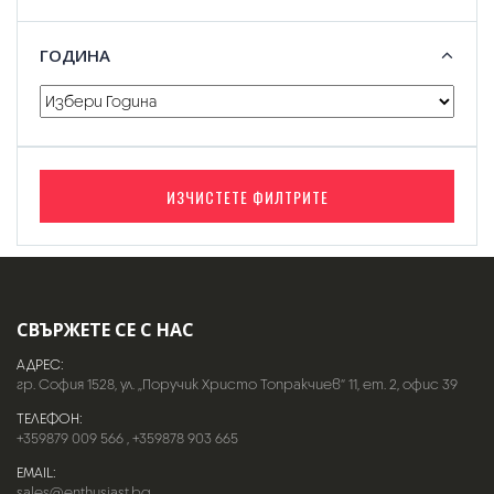
ГОДИНА
ИЗЧИСТЕТЕ ФИЛТРИТЕ
СВЪРЖЕТЕ СЕ С НАС
АДРЕС:
гр. София 1528, ул. „Поручик Христо Топракчиев“ 11, ет. 2, офис 39
ТЕЛЕФОН:
+359879 009 566
,
+359878 903 665
EMAIL:
sales@enthusiast.bg