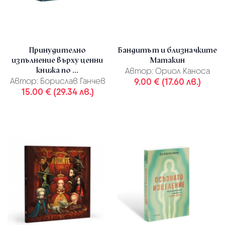
Принудително
Бандитът и близначките
изпълнение върху ценни
Матакин
книжа по ...
Автор:
Ориол Каноса
Автор:
Борислав Ганчев
9.00 € (17.60 лв.)
15.00 € (29.34 лв.)