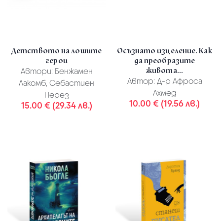
Детството на лошите
Осъзнато изцеление. Как
герои
да преобразите
живота...
Автори:
Бенжамен
Автор:
Д-р Афроса
Лакомб, Себастиен
Ахмед
Перез
10.00 € (19.56 лв.)
15.00 € (29.34 лв.)