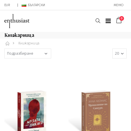
EUR
БЪЛГАРСКИ
МЕНЮ
0
Книжарница
Книжарница