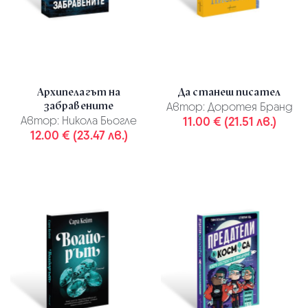
Архипелагът на
Да станеш писател
забравените
Автор:
Доротея Бранд
Автор:
Никола Бьогле
11.00 € (21.51 лв.)
12.00 € (23.47 лв.)