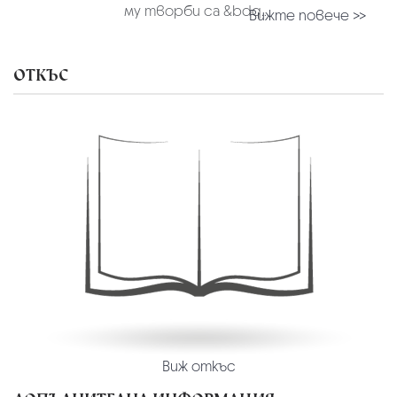
му творби са &bdq...
Вижте повече >>
ОТКЪС
Виж откъс