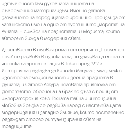
изтънченост към духовната нищета на
съвременния материализъм. Именно затова
заглавието на поредицата е иронично. Произлиза от
латинското име на едно от пустинните „морета“ на
Луната – символ на празнотата и илюзията, които
авторът вижда в модерния свят.
Действието в първия роман от серията „Пролетен
сняг“ се развива в изисканата, но залязваща епоха на
японската аристокрация в Токио през 1912 г.
Историята разказва за Кийоаки Мацугае, млад мъж с
изострена емоционалност и зееща празнота в
душата, и Сатоко Аякура, неговата приятелка от
детството, обречена на брак по дълг с принц от
императорския кръг. Тяхната тайна и интензивна
любовна връзка се развива наред с настъпващата
модернизация и западно влияние, които постепенно
разяждат строго ритуализирания свят на
традициите.