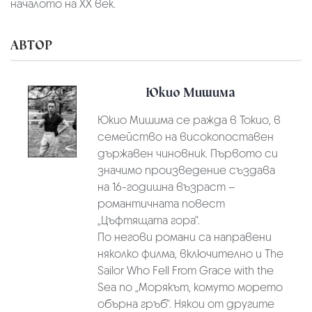
началото на ХХ век.
АВТОР
Юкио Мишима
Юкио Мишима се ражда в Токио, в
семейство на високопоставен
държавен чиновник. Първото си
значимо произведение създава
на 16-годишна възраст –
романтичната повест
„Цъфтящата гора“.
По негови романи са направени
няколко филма, включително и The
Sailor Who Fell From Grace with the
Sea по „Морякът, комуто морето
обърна гръб“. Някои от другите