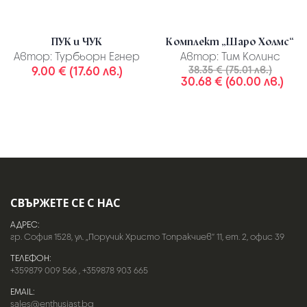
ПУК и ЧУК
Комплект „Шаро Холмс“
Автор:
Турбьорн Егнер
Автор:
Тим Колинс
9.00 € (17.60 лв.)
38.35 € (75.01 лв.)
30.68 € (60.00 лв.)
СВЪРЖЕТЕ СЕ С НАС
АДРЕС:
гр. София 1528, ул. „Поручик Христо Топракчиев“ 11, ет. 2, офис 39
ТЕЛЕФОН:
+359879 009 566
,
+359878 903 665
EMAIL:
sales@enthusiast.bg