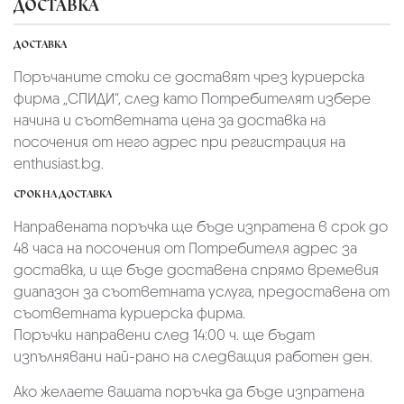
ДОСТАВКА
ДОСТАВКА
Поръчаните стоки се доставят чрез куриерскa
фирмa „СПИДИ“,
след като Потребителят избере
начина и съответната цена за доставка на
посочения от него адрес при регистрация на
enthusiast.bg.
СРОК НА ДОСТАВКА
Направената поръчка ще бъде изпратена в срок до
48 часа на посочения от Потребителя адрес за
доставка, и ще бъде доставена спрямо времевия
диапазон за съответната услуга, предоставена от
съответната куриерска фирма.
Поръчки направени след 14:00 ч. ще бъдат
изпълнявани най-рано на следващия работен ден.
Ако желаете вашата поръчка да бъде изпратена