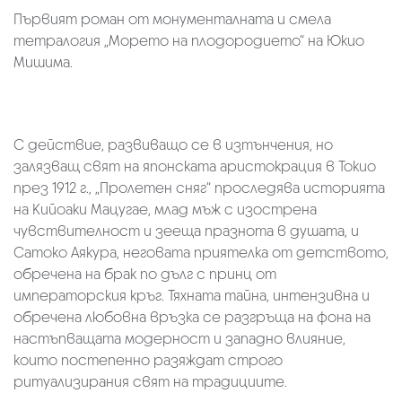
Първият роман от монументалната и смела
тетралогия „Морето на плодородието“ на Юкио
Мишима.
С действие, развиващо се в изтънчения, но
залязващ свят на японската аристокрация в Токио
през 1912 г., „Пролетен сняг“ проследява историята
на Кийоаки Мацугае, млад мъж с изострена
чувствителност и зееща празнота в душата, и
Сатоко Аякура, неговата приятелка от детството,
обречена на брак по дълг с принц от
императорския кръг. Тяхната тайна, интензивна и
обречена любовна връзка се разгръща на фона на
настъпващата модерност и западно влияние,
които постепенно разяждат строго
ритуализирания свят на традициите.