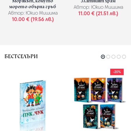
Морякът, комуто
Златният храм
морето обърна гръб
Автор:
Юкио Мишима
Автор:
Юкио Мишима
11.00 € (21.51 лв.)
10.00 € (19.56 лв.)
БЕСТСЕЛЪРИ
-20%