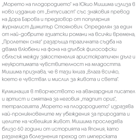
„Морето на плодородието“ на Юкио Мишима излиза в
ново издание от „Ентусиаст“ със знаковия превод
на Дора Барова и предговор от популярния
журналист Димитър Стоянович. Определян за един
от най-добрите азиатски романи на всички времена,
„Пролетен сняг“ разгръща трагичната съдба на
двама влюбени на фона на дълбок философски
сблъсък между закостенелия аристократичен дълг и
неукротимата чувствителност на младостта.
Мишима признава, че в тази книга „влага всичко,
което е чувствал и мислил за живота и света“.
Кулминация в творчеството на авангардния писател
и артист и смятана за неговия „magnum opus“,
тетралогията „Морето на плодородието“ изразява
най-проникновените му убеждения за природата и
целите на човешкия живот. Мишима проследява
близо 60 години от историята на Япония, като
разглежда болезнения преход от имперската