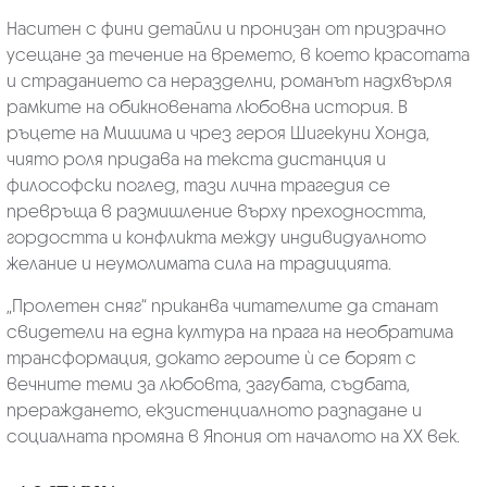
Наситен с фини детайли и пронизан от призрачно
усещане за течение на времето, в което красотата
и страданието са неразделни, романът надхвърля
рамките на обикновената любовна история. В
ръцете на Мишима и чрез героя Шигекуни Хонда,
чиято роля придава на текста дистанция и
философски поглед, тази лична трагедия се
превръща в размишление върху преходността,
гордостта и конфликта между индивидуалното
желание и неумолимата сила на традицията.
„Пролетен сняг“ приканва читателите да станат
свидетели на една култура на прага на необратима
трансформация, докато героите ѝ се борят с
вечните теми за любовта, загубата, съдбата,
прераждането, екзистенциалното разпадане и
социалната промяна в Япония от началото на ХХ век.