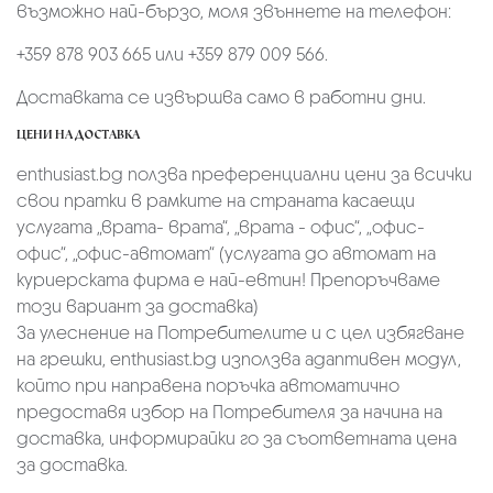
възможно най-бързо, моля звъннете на телефон:
+359 878 903 665 или +359 879 009 566.
Доставката се извършва само в работни дни.
ЦЕНИ НА ДОСТАВКА
enthusiast.bg ползва преференциални цени за всички
свои пратки в рамките на страната касаещи
услугата „врата- врата“, „врата - офис“, „oфис-
офис“, „офис-автомат“ (услугата до автомат на
куриерската фирма е най-евтин! Препоръчваме
този вариант за доставка)
За улеснение на Потребителите и с цел избягване
на грешки, enthusiast.bg използва адаптивен модул,
който при направена поръчка автоматично
предоставя избор на Потребителя за начина на
доставка, информирайки го за съответната цена
за доставка.