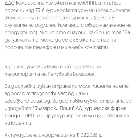
ДДС комисионна Наложен платеж/ППП. и т.н. При
поръчки над 75 € куриерската услуга и комисионата
„Наложен платеж/ППП“ са безплатни (освен в
случаите на различни кампании с общо намаление на
продуктите). Ако не сте сигурни, какво ще трябва
да заплатите, може да се съвржете с нас на
посочните телефони или емейл контакти.
Горните условия важат за доставки на
територията на Република България.
За доставки извън страната, моля пишете на email
адрес:
dimitrov@enthusiast.bg
и/или
sales@enthusiast.bg
. За доставки извън страната се
изпозлват:
"Български Пощи" АД
,
куриерска фирма
Спиди - DPD
или друг куриер спрямо изискванията
на клиента.
Актулизирана информация на 11.02.2026 г.