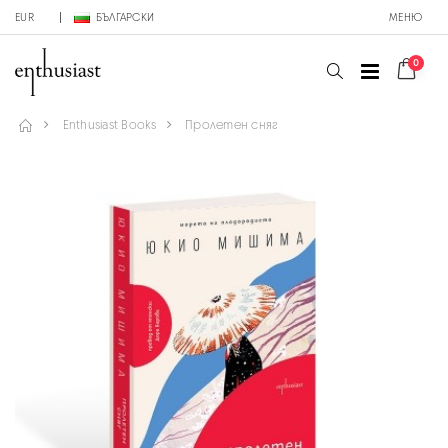
EUR
БЪЛГАРСКИ
МЕНЮ
0
Enthusiast Books
Пролетен сняг