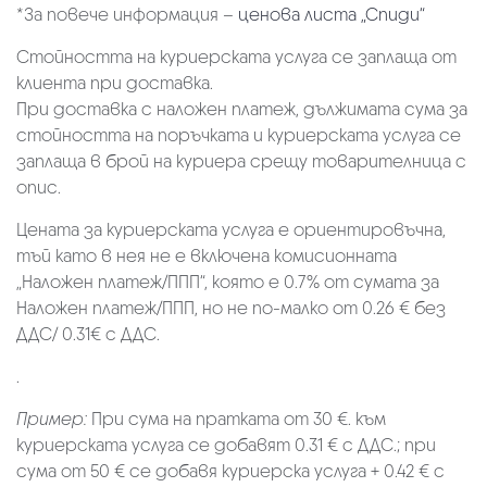
*За повече информация –
ценова листа „Спиди“
Стойността на куриерската услуга се заплаща от
клиента при доставка.
При доставка с наложен платеж, дължимата сума за
стойността на поръчката и куриерската услуга се
заплаща в брой на куриера срещу товарителница с
опис.
Цената за куриерската услуга е ориентировъчна,
тъй като в нея не е включена комисионната
„Наложен платеж/ППП“, която е 0.7% от сумата за
Наложен платеж/ППП, но не по-малко от 0.26 € без
ДДС/ 0.31€ с ДДС.
.
Пример:
При сума на пратката от 30 €. към
куриерската услуга се добавят 0.31 € с ДДС.; при
сума от 50 € се добавя куриерска услуга + 0.42 € с