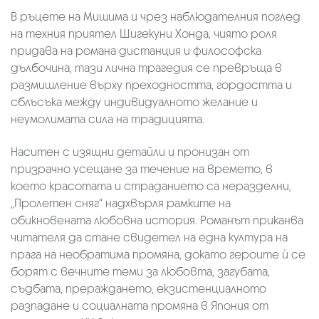
В ръцете на Мишима и чрез наблюдателния поглед
на техния приятел Шигекуни Хонда, чиято роля
придава на романа дистанция и философска
дълбочина, тази лична трагедия се превръща в
размишление върху преходността, гордостта и
сблъсъка между индивидуалното желание и
неумолимата сила на традицията.
Наситен с изящни детайли и пронизан от
призрачно усещане за течение на времето, в
което красотата и страданието са неразделни,
„Пролетен сняг“ надхвърля рамките на
обикновената любовна история. Романът приканва
читателя да стане свидетел на една култура на
прага на необратима промяна, докато героите ѝ се
борят с вечните теми за любовта, загубата,
съдбата, прераждането, екзистенциалното
разпадане и социалната промяна в Япония от