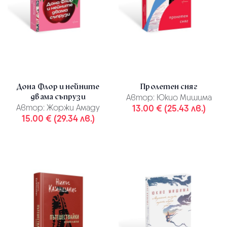
Дона Флор и нейните
Пролетен сняг
двама съпрузи
Автор:
Юкио Мишима
Автор:
Жоржи Амаду
13.00 € (25.43 лв.)
15.00 € (29.34 лв.)