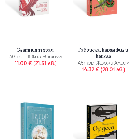
Златният храм
Габриела, карамфил и
канела
Автор:
Юкио Мишима
11.00 € (21.51 лв.)
Автор:
Жоржи Амаду
14.32 € (28.01 лв.)