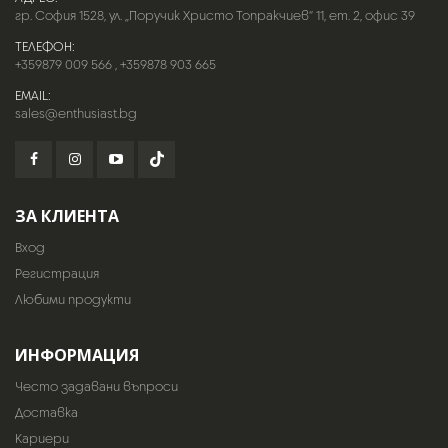
гр. София 1528, ул. „Поручик Христо Топракчиев“ 11, ет. 2, офис 39
ТЕЛЕФОН:
+359879 009 566
,
+359878 903 665
EMAIL:
sales@enthusiast.bg
ЗА КЛИЕНТА
Вход
Регистрация
Любими продукти
ИНФОРМАЦИЯ
Често задавани въпроси
Доставка
Кариери