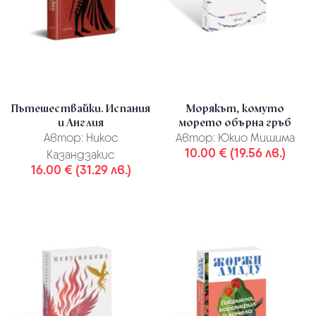
Пътешествайки. Испания
Морякът, комуто
и Англия
морето обърна гръб
Автор:
Никос
Автор:
Юкио Мишима
10.00 € (19.56 лв.)
Казандзакис
16.00 € (31.29 лв.)