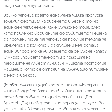
този литературен жанр.
Всичко започва, когато една малка мишка пропуска
големия фестивал на сиренето в Берн с точно
един ден закъснение. Как е възможно това, след
като прилежно брои дните до събитието? Решена
да промени това, тя започва да проучва темата за
времето. Но колкото и да дълбае в нея, остава
един въпрос: Може ли времето да се върне назад?
С много изобретателност и с помощта на
теориите на Алберт Айнщайн, мишката построява
машина, с която се отправя на вълнуващо пътуване
с неочакван край.
„Торбен Кулман създава поредица от илюстрации,
които въздействат с необичайна сила, а текстът
тече безпроблемно и дискретно“, пише „Der
Spiegel“. „Тази невероятна история за причудливо
умна мишка, в която реални събития са съчетани с