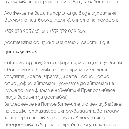
изпълнявани най-рано на следващия работен ден.
Ако желаете вашата поръчка да бъде изпратена
възможно най-бързо, моля звъннете на телефон:
+359 878 903 665 или +359 879 009 566.
Доставката се извършва само в работни дни.
ЦЕНИ НА ДОСТАВКА
enthusiast.bg ползва преференциални цени за всички
свои пратки в рамките на страната касаещи
услугата „врата- врата“, „врата - офис“, „oфис-
офис“, „офис-автомат“ (услугата до автомат на
куриерската фирма е най-евтин! Препоръчваме
този вариант за доставка)
За улеснение на Потребителите и с цел избягване
на грешки, enthusiast.bg използва адаптивен модул,
който при направена поръчка автоматично
предоставя избор на Потребителя за начина на