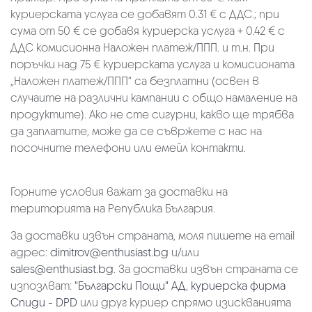
куриерската услуга се добавят 0.31 € с ДДС.; при
сума от 50 € се добавя куриерска услуга + 0.42 € с
ДДС комисионна Наложен платеж/ППП. и т.н. При
поръчки над 75 € куриерската услуга и комисионата
„Наложен платеж/ППП“ са безплатни (освен в
случаите на различни кампании с общо намаление на
продуктите). Ако не сте сигурни, какво ще трябва
да заплатите, може да се съвржете с нас на
посочните телефони или емейл контакти.
Горните условия важат за доставки на
територията на Република България.
За доставки извън страната, моля пишете на email
адрес:
dimitrov@enthusiast.bg
и/или
sales@enthusiast.bg
. За доставки извън страната се
изпозлват:
"Български Пощи" АД
,
куриерска фирма
Спиди - DPD
или друг куриер спрямо изискванията