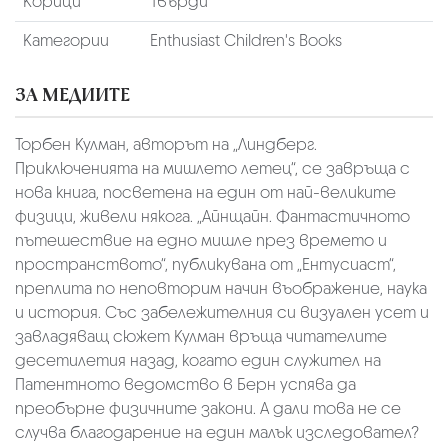
Корици
Твърди
Категории
Enthusiast Children's Books
ЗА МЕДИИТЕ
Торбен Кулман, авторът на „Линдберг.
Приключенията на мишлето летец“, се завръща с
нова книга, посветена на един от най-великите
физици, живели някога. „Айнщайн. Фантастичното
пътешествие на едно мишле през времето и
пространството“, публикувана от „Ентусиаст“,
преплита по неповторим начин въображение, наука
и история. Със забележителния си визуален усет и
завладяващ сюжет Кулман връща читателите
десетилетия назад, когато един служител на
Патентното ведомство в Берн успява да
преобърне физичните закони. А дали това не се
случва благодарение на един малък изследовател?