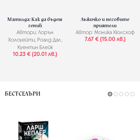
Матилда: Как да бъдеш
Лъжичко и неговите
гений
приятели
Автори:
Лорън
Автор:
Моника Хюлсхоф
7.67 € (15.00 лв.)
Холоуейти, Роалд Дал,
Куентин Блейк
10.23 € (20.01 лв.)
БЕСТСЕЛЪРИ