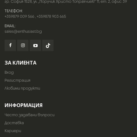
гр. София 1528, ул. „Поручик Христо Топракчиев“ 11, ет. 2, офис 39
ТЕЛЕФОН:
+359879 009 566
,
+359878 903 665
EMAIL:
sales@enthusiast.bg
ЗА КЛИЕНТА
Вход
Регистрация
Любими продукти
ИНФОРМАЦИЯ
Често задавани въпроси
Доставка
Кариери