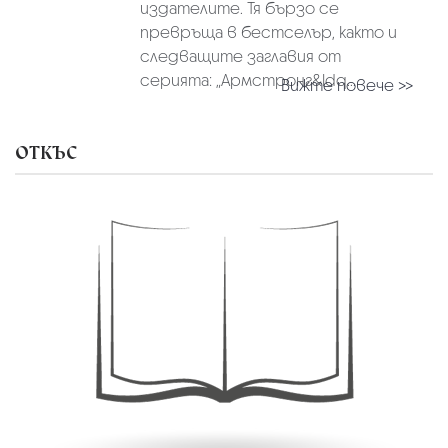
издателите. Тя бързо се
превръща в бестселър, както и
следващите заглавия от
серията: „Армстронг&ldq...
Вижте повече >>
ОТКЪС