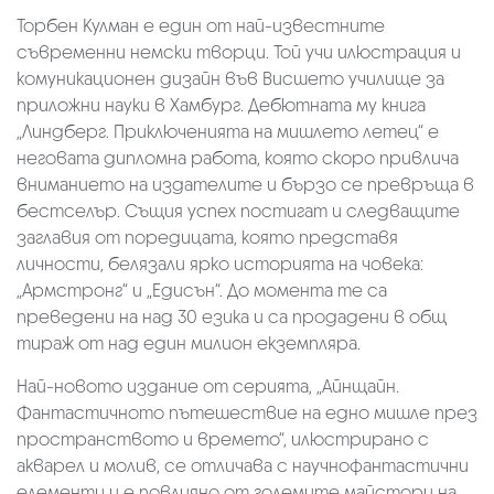
Торбен Кулман е един от най-известните
съвременни немски творци. Той учи илюстрация и
комуникационен дизайн във Висшето училище за
приложни науки в Хамбург. Дебютната му книга
„Линдберг. Приключенията на мишлето летец“ е
неговата дипломна работа, която скоро привлича
вниманието на издателите и бързо се превръща в
бестселър. Същия успех постигат и следващите
заглавия от поредицата, която представя
личности, белязали ярко историята на човека:
„Армстронг“ и „Едисън“. До момента те са
преведени на над 30 езика и са продадени в общ
тираж от над един милион екземпляра.
Най-новото издание от серията, „Айнщайн.
Фантастичното пътешествие на едно мишле през
пространството и времето“, илюстрирано с
акварел и молив, се отличава с научнофантастични
елементи и е повлияно от големите майстори на