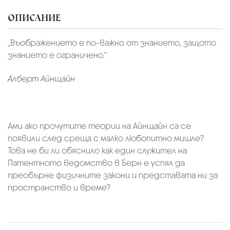
ОПИСАНИЕ
„Въображението е по-важно от знанието, защото
знанието е ограничено.“
Алберт Айнщайн
Ами ако прочутите теории на Айнщайн са се
появили след среща с малко любопитно мишле?
Това не би ли обяснило как един служител на
Патентното ведомство в Берн е успял да
преобърне физичните закони и представата ни за
пространство и време?