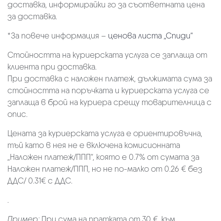
доставка, информирайки го за съответната цена
за доставка.
*За повече информация –
ценова листа „Спиди“
Стойността на куриерската услуга се заплаща от
клиента при доставка.
При доставка с наложен платеж, дължимата сума за
стойността на поръчката и куриерската услуга се
заплаща в брой на куриера срещу товарителница с
опис.
Цената за куриерската услуга е ориентировъчна,
тъй като в нея не е включена комисионната
„Наложен платеж/ППП“, която е 0.7% от сумата за
Наложен платеж/ППП, но не по-малко от 0.26 € без
ДДС/ 0.31€ с ДДС.
.
Пример:
При сума на пратката от 30 €. към