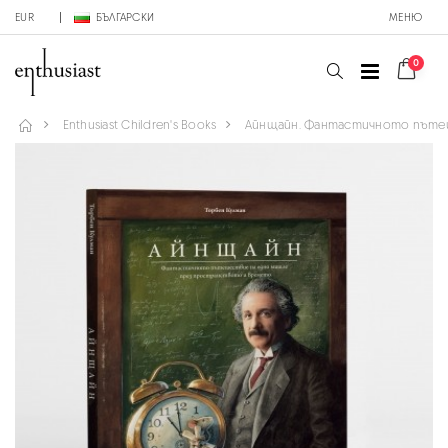
EUR
БЪЛГАРСКИ
МЕНЮ
0
Enthusiast Children's Books
Айнщайн. Фантастичното пъте