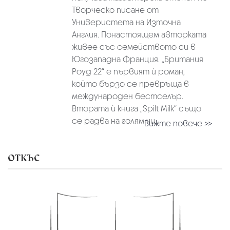
Творческо писане от
Универистета на Източна
Англия. Понастоящем авторката
живее със семейството си в
Югозападна Франция. „Британия
Роуд 22“ е първият ѝ роман,
който бързо се превръща в
международен бестселър.
Втората ѝ книга „Spilt Milk“ също
се радва на голям чи...
Вижте повече >>
ОТКЪС