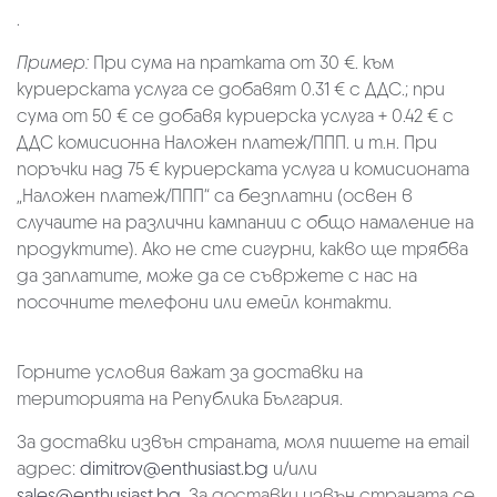
.
Пример:
При сума на пратката от 30 €. към
куриерската услуга се добавят 0.31 € с ДДС.; при
сума от 50 € се добавя куриерска услуга + 0.42 € с
ДДС комисионна Наложен платеж/ППП. и т.н. При
поръчки над 75 € куриерската услуга и комисионата
„Наложен платеж/ППП“ са безплатни (освен в
случаите на различни кампании с общо намаление на
продуктите). Ако не сте сигурни, какво ще трябва
да заплатите, може да се съвржете с нас на
посочните телефони или емейл контакти.
Горните условия важат за доставки на
територията на Република България.
За доставки извън страната, моля пишете на email
адрес:
dimitrov@enthusiast.bg
и/или
sales@enthusiast.bg
. За доставки извън страната се