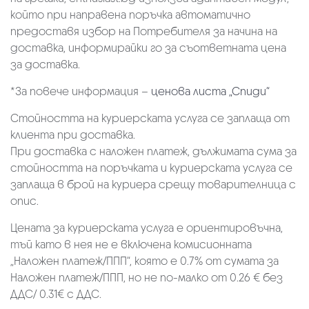
който при направена поръчка автоматично
предоставя избор на Потребителя за начина на
доставка, информирайки го за съответната цена
за доставка.
*За повече информация –
ценова листа „Спиди“
Стойността на куриерската услуга се заплаща от
клиента при доставка.
При доставка с наложен платеж, дължимата сума за
стойността на поръчката и куриерската услуга се
заплаща в брой на куриера срещу товарителница с
опис.
Цената за куриерската услуга е ориентировъчна,
тъй като в нея не е включена комисионната
„Наложен платеж/ППП“, която е 0.7% от сумата за
Наложен платеж/ППП, но не по-малко от 0.26 € без
ДДС/ 0.31€ с ДДС.