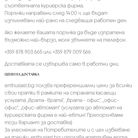
съответната куриерска фирма.
Поръчки направени след 14:00 ч. ще бъдат
изпълнявани най-рано на следващия работен ден.
Ако желаете вашата поръчка да бъде изпратена
възможно най-бързо, моля звъннете на телефон:
+359 878 903 665 или +359 879 009 566.
Доставката се извършва само в работни дни.
ЦЕНИ НА ДОСТАВКА
enthusiast.bg ползва преференциални цени за всички
свои пратки в рамките на страната касаещи
услугата „врата- врата“, „врата - офис“, „oфис-
офис“, „офис-автомат“ (услугата до автомат на
куриерската фирма е най-евтин! Препоръчваме
този вариант за доставка)
За улеснение на Потребителите и с цел избягване
на грешки, enthusiast.bg използва адаптивен модул,