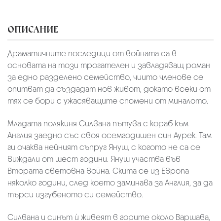
ОПИСАНИЕ
Драматичните последици от войната са в
основата на този трогателен и завладяващ роман
за едно разделено семейство, чиито членове се
опитват да създадат нов живот, докато всеки от
тях се бори с ужасяващите спомени от миналото.
Младата полякиня Силвана пътува с кораб към
Англия заедно със своя осемгодишен син Аурек. Там
ги очаква нейният съпруг Януш, с когото не са се
виждали от шест години. Януш участва във
Втората световна война. Скита се из Европа
няколко години, след което заминава за Англия, за да
търси изгубеното си семейство.
Силвана и синът ѝ живеят в горите около Варшава,