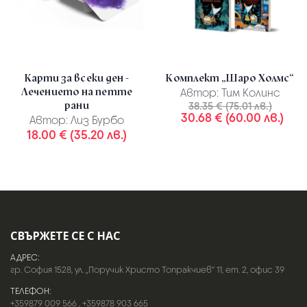
Карти за всеки ден -
Комплект „Шаро Холмс“
Лечението на петте
Автор:
Тим Колинс
рани
38.35 € (75.01 лв.)
30.68 € (60.00 лв.)
Автор:
Лиз Бурбо
18.00 € (35.20 лв.)
СВЪРЖЕТЕ СЕ С НАС
АДРЕС:
гр. София 1528, ул. „Поручик Христо Топракчиев“ 11, ет. 2, офис 39
ТЕЛЕФОН:
+359879 009 566
,
+359878 903 665