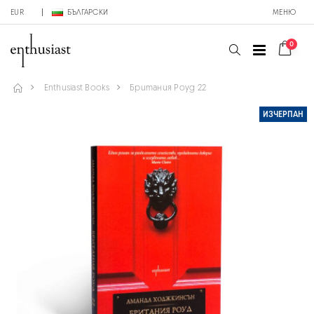
EUR
БЪЛГАРСКИ
МЕНЮ
0
Enthusiast Books
Британия Роуд 22
ИЗЧЕРПАН