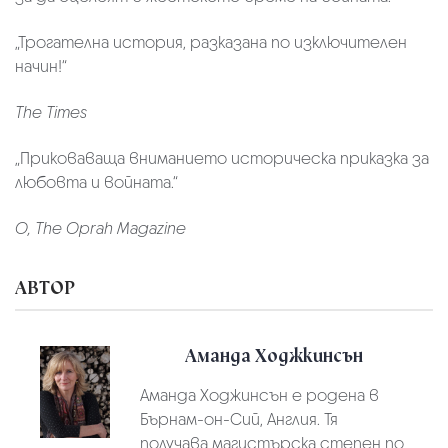
„Трогателна история, разказана по изключителен
начин!“
The Times
„Приковаваща вниманието историческа приказка за
любовта и войната.“
O, The Oprah Magazine
АВТОР
Аманда Ходжкинсън
Аманда Ходжинсън е родена в
Бърнам-он-Сий, Англия. Тя
получава магистърска степен по