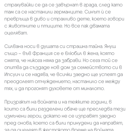
страхувайки се да се завърнат в града, след като
там са се настанили германците. Синът ѝ се
превръща в диво и страхливо дете, което говори
с животните и птиците. Но все пак двамата
оцеляват.
Силвана носи в душата си страшна тайна. Януш
също – във Франция се е влюбил в жена, която
смята, че никога няма да забрави. Но сега той се
опитва да създаде нов дом за семейството си в
Ипсуич и се надява, че всички заедно ще успеят да
преодолеят отчуждението, настанило се между
тях, и да прогонят духовете от миналото.
Призракът на войната и на тежките години, в
които са били разделени обаче ще преследва тези
измъчени герои, докато не се изправят заедно
пред онова, което са били принудени да направят,
за да оцелеят в жестокото време на войната.