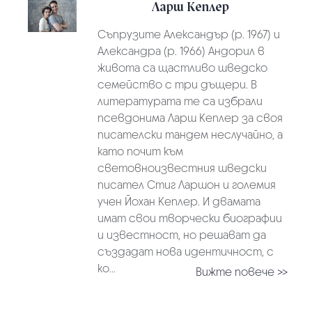
Ларш Кеплер
Съпрузите Александър (р. 1967) и
Александра (р. 1966) Андорил в
живота са щастливо шведско
семейство с три дъщери. В
литературата те са избрали
псевдонима Ларш Кеплер за своя
писателски тандем неслучайно, а
като почит към
световноизвестния шведски
писател Стиг Ларшон и големия
учен Йохан Кеплер. И двамата
имат свои творчески биографии
и известност, но решават да
създадат нова идентичност, с
ко...
Вижте повече >>