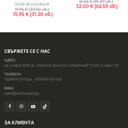
41.46 € (81.09 лв.)
йога асоциация
32.00 € (62.59 лв.)
19.94 € (39.00 лв.)
15.95 € (31.20 лв.)
СВЪРЖЕТЕ СЕ С НАС
АДРЕС:
гр. София 1528, ул. „Поручик Христо Топракчиев“ 11, ет. 2, офис 39
ТЕЛЕФОН:
+359879 009 566
,
+359878 903 665
EMAIL:
sales@enthusiast.bg
ЗА КЛИЕНТА