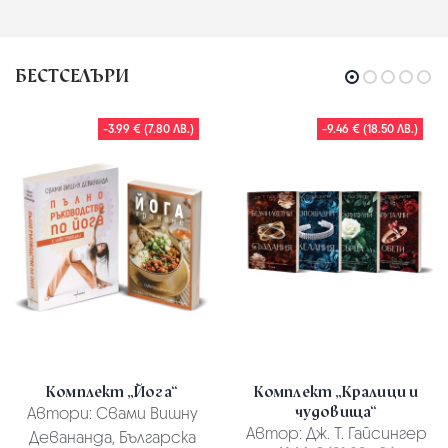
БЕСТСЕЛЪРИ
-3.99 € (7.80 ЛВ.)
-9.46 € (18.50 ЛВ.)
Комплект „Йога“
Комплект „Кралици и
чудовища“
Автори:
Свами Вишну
Автор:
Дж. Т. Гайсингер
Девананда, Българска