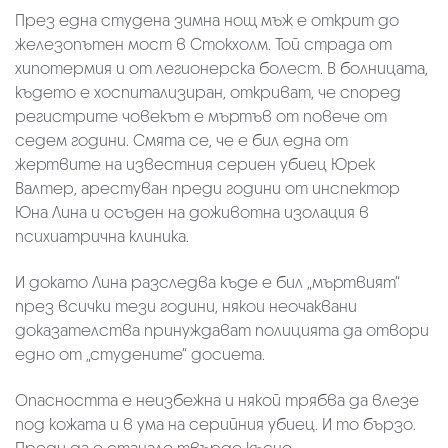
През една студена зимна нощ мъж е открит до
железопътен мост в Стокхолм. Той страда от
хипотермия и от легионерска болест. В болницата,
където е хоспитализиран, откриват, че според
регистрите човекът е мъртъв от повече от
седем години. Смята се, че е бил една от
жертвите на известния сериен убиец Юрек
Валтер, арестуван преди години от инспектор
Юна Лина и осъден на доживотна изолация в
психиатрична клиника.
И докато Лина разследва къде е бил „мъртвият“
през всички тези години, някои неочаквани
доказателства принуждават полицията да отвори
едно от „студените“ досиета.
Опасността е неизбежна и някой трябва да влезе
под кожата и в ума на серийния убиец. И то бързо.