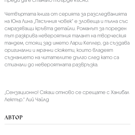
Преди да е станало твърде късно.
Четвъртата книга от серията за разследванията
на Юна Лина „Пясъчния човек“ е зловеща и пълна със
смразяващи кръвта детайли. Романът за пореден
път разкрива невероятния талант на творческия
тандем, стоящ зад името Ларш Кеплер, да създава
оригинални и мрачни сюжети, които владеят
съзнанието на читателите дълго след като са
стигнали до невероятната развръзка.
„Сензационно! Сякаш отново се срещате с Ханибал
Лектър.“ Лий Чайлд
АВТОР