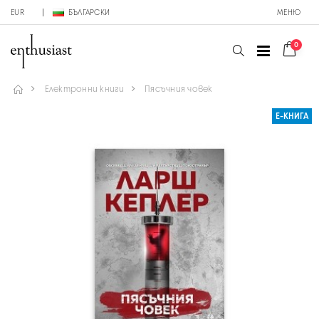
EUR
БЪЛГАРСКИ
МЕНЮ
0
Електронни книги
Пясъчния човек
Е-КНИГА