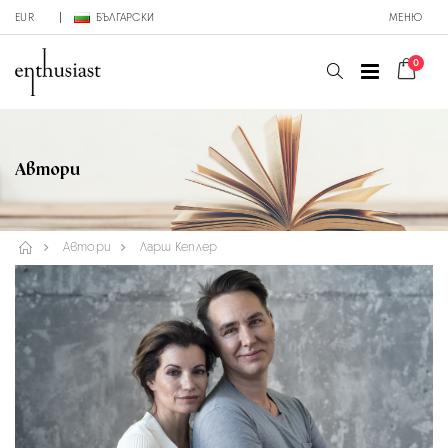
EUR
БЪЛГАРСКИ
МЕНЮ
0
Автори
Автори
Ларш Кеплер