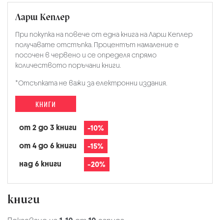
Ларш Кеплер
При покупка на повече от една книга на Ларш Кеплер
получавате отстъпка. Процентът намаление е
посочен в червено и се определя спрямо
количеството поръчани книги.
*Отсъпката не важи за електронни издания.
КНИГИ
от 2 до 3 книги
-10%
от 4 до 6 книги
-15%
над 6 книги
-20%
книги