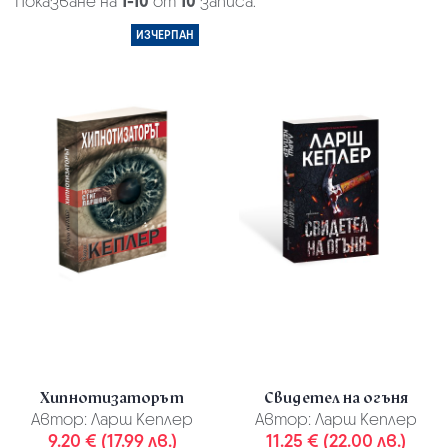
Показване на
1-10
от
10
записа.
ИЗЧЕРПАН
Хипнотизаторът
Свидетел на огъня
Автор:
Ларш Кеплер
Автор:
Ларш Кеплер
9.20 € (17.99 лв.)
11.25 € (22.00 лв.)