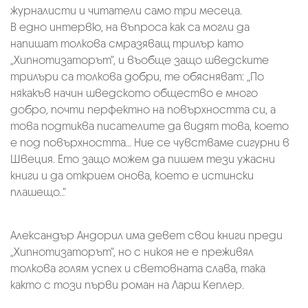
журналисти и читатели само три месеца.
В едно интервю, на въпроса как са могли да
напишат толкова смразяващ трилър като
„Хипнотизаторът“, и въобще защо шведските
трилъри са толкова добри, те обясняват: „По
някакъв начин шведското общество е много
добро, почти перфектно на повърхността си, а
това подтиква писателите да видят това, което
е под повърхността… Ние се чувстваме сигурни в
Швеция. Ето защо можем да пишем тези ужасни
книги и да открием онова, което е истински
плашещо…“
Александър Андорил има девет свои книги преди
„Хипнотизаторът“, но с никоя не е преживял
толкова голям успех и световната слава, така
както с този първи роман на Ларш Кеплер.