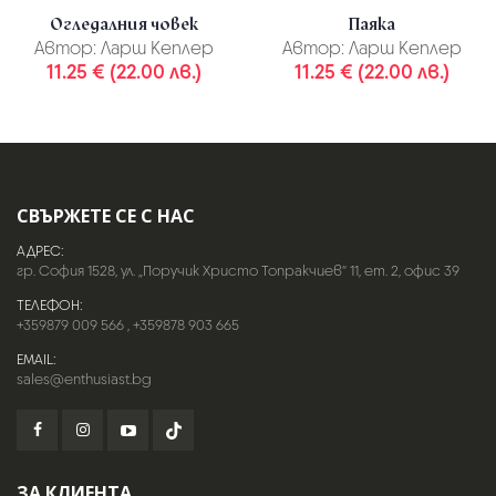
Огледалния човек
Паяка
Автор:
Ларш Кеплер
Автор:
Ларш Кеплер
11.25 € (22.00 лв.)
11.25 € (22.00 лв.)
СВЪРЖЕТЕ СЕ С НАС
АДРЕС:
гр. София 1528, ул. „Поручик Христо Топракчиев“ 11, ет. 2, офис 39
ТЕЛЕФОН:
+359879 009 566
,
+359878 903 665
EMAIL:
sales@enthusiast.bg
ЗА КЛИЕНТА