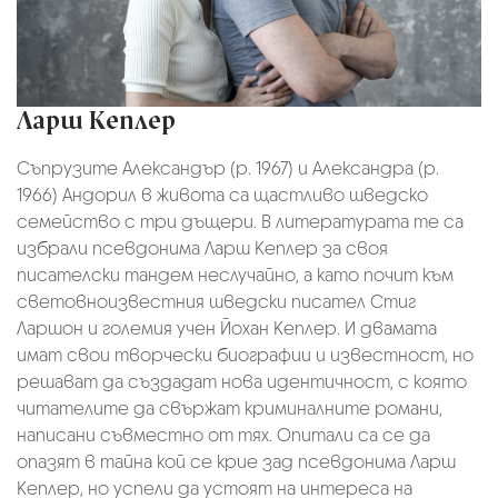
Ларш Кеплер
Съпрузите Александър (р. 1967) и Александра (р.
1966) Андорил в живота са щастливо шведско
семейство с три дъщери. В литературата те са
избрали псевдонима Ларш Кеплер за своя
писателски тандем неслучайно, а като почит към
световноизвестния шведски писател Стиг
Ларшон и големия учен Йохан Кеплер. И двамата
имат свои творчески биографии и известност, но
решават да създадат нова идентичност, с която
читателите да свържат криминалните романи,
написани съвместно от тях. Опитали са се да
опазят в тайна кой се крие зад псевдонима Ларш
Кеплер, но успели да устоят на интереса на