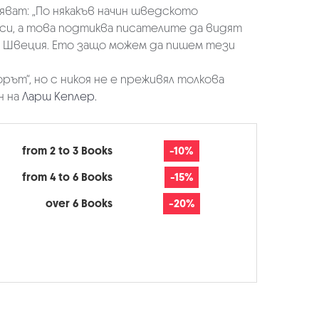
ват: „По някакъв начин шведското
си, а това подтиква писателите да видят
 в Швеция. Ето защо можем да пишем тези
ът“, но с никоя не е преживял толкова
н на
Ларш Кеплер.
from 2 to 3 Books
-10%
from 4 to 6 Books
-15%
over 6 Books
-20%