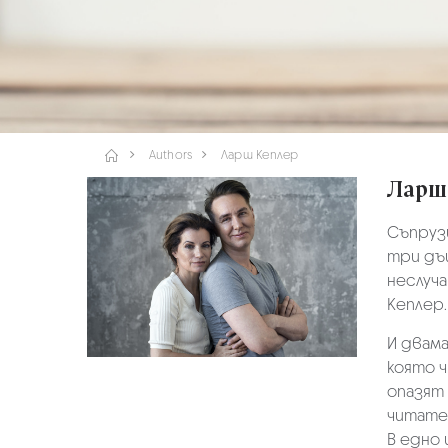
Authors
Ларш Кеплер
Ларш
Съпрузи
три дъ
неслуча
Кеплер.
И двам
която 
опазят 
читате
В едно 