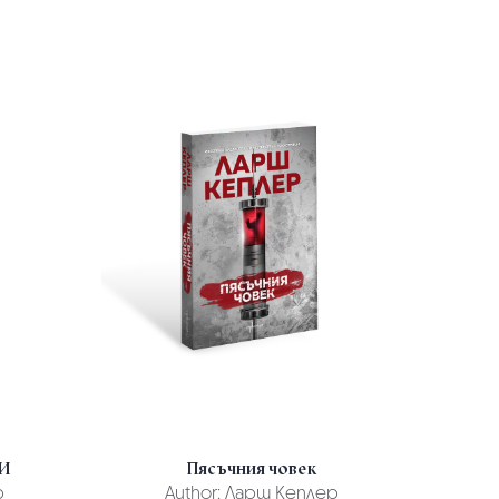
И
Пясъчния човек
р
Author:
Ларш Кеплер