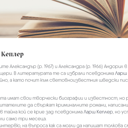
 Кеплер
те Александър (р. 1967) и Александра (р. 1966) Андори
щери. В литературата те са избрали псевдонима
Ларш 
йно, а като почит към световноизвестния шведски пис
ата имат свои творчески биографии и известност, но 
читателите да свържат криминалните романи, написани
в тайна кой се крие зад псевдонима
Ларш Кеплер
, но у
ли само три месеца.
интервю, на въпроса как са могли да напишат толкова 