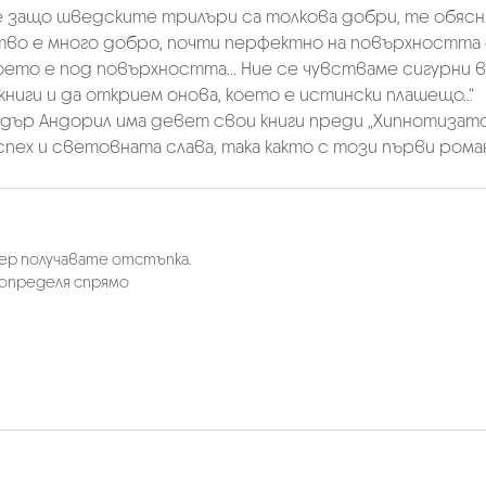
 защо шведските трилъри са толкова добри, те обясня
во е много добро, почти перфектно на повърхността 
оето е под повърхността... Ние се чувстваме сигурни
книги и да открием онова, което е истински плашещо…“
дър Андорил има девет свои книги преди „Хипнотизатор
спех и световната слава, така както с този първи рома
лер получавате отстъпка.
 определя спрямо