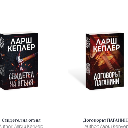
Свидетел на огъня
Договорът ПАГАНИН
Author:
Ларш Кеплер
Author:
Ларш Кепле