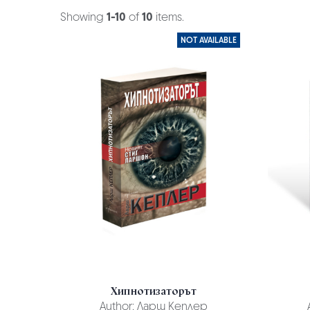
Showing
1-10
of
10
items.
NOT AVAILABLE
Хипнотизаторът
Author:
Ларш Кеплер