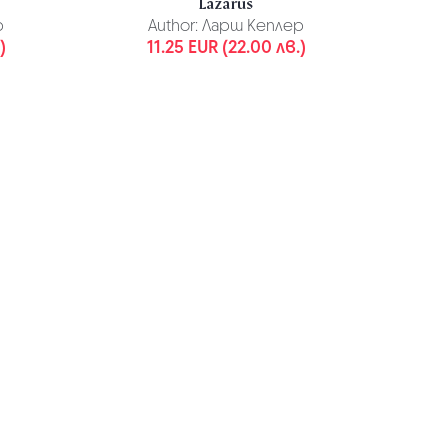
Lazarus
р
Author:
Ларш Кеплер
)
11.25 EUR (22.00 лв.)