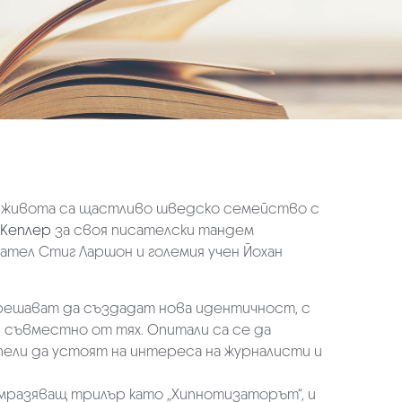
л в живота са щастливо шведско семейство с
Кеплер
за своя писателски тандем
ател Стиг Ларшон и големия учен Йохан
решават да създадат нова идентичност, с
 съвместно от тях. Опитали са се да
спели да устоят на интереса на журналисти и
смразяващ трилър като „Хипнотизаторът“, и