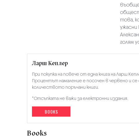
въобще
общест
това, к
ужасни 
Алексан
голям у
Ларш Кеплер
При покупка на повече от една книга на Ларш Кеп
Процентът намаление е посочен в червено и се
количеството поръчани книги.
*Отсъпката не важи за електронни издания.
BOOKS
Books