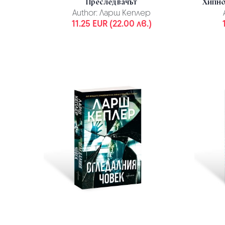
Преследвачът
Хипно
Author:
Ларш Кеплер
11.25 EUR (22.00 лв.)