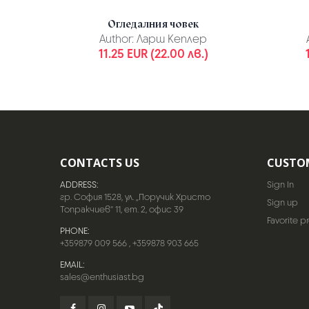
Огледалния човек
Author:
Ларш Кеплер
11.25 EUR (22.00 лв.)
CONTACTS US
CUSTO
ADDRESS:
Sign In
гр. София 1528, ул. „Поручик Христо
Sign up
Топракчиев“ 11, ет. 2, офис 39
Favorite p
PHONE:
+359879 009 566
,
+359878 903 665
EMAIL:
sales@enthusiast.bg