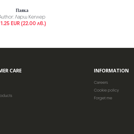
Паяка
Author:
Ларш Кеплер
11.25 EUR (22.00 лв.)
MER CARE
INFORMATION
Careers
Cookie policy
roducts
Forget me