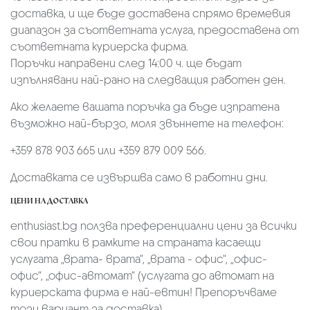
доставка, и ще бъде доставена спрямо времевия
диапазон за съответната услуга, предоставена от
съответната куриерска фирма.
Поръчки направени след 14:00 ч. ще бъдат
изпълнявани най-рано на следващия работен ден.
Ако желаете вашата поръчка да бъде изпратена
възможно най-бързо, моля звъннете на телефон:
+359 878 903 665 или +359 879 009 566.
Доставката се извършва само в работни дни.
ЦЕНИ НА ДОСТАВКА
enthusiast.bg ползва преференциални цени за всички
свои пратки в рамките на страната касаещи
услугата „врата- врата“, „врата - офис“, „oфис-
офис“, „офис-автомат“ (услугата до автомат на
куриерската фирма е най-евтин! Препоръчваме
този вариант за доставка)