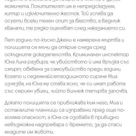
момичета. Похитителят им е непредсказуем,
хитър и изключително жесток. Той успява да
осуети всеки техен опит за бягство, а веднъж
хванати, те рядко оцеляват след наказанието си.
Пет години по-късно Джени е намерена мъртва и
полицията се мъчи да открие следа сред
оскъдните доказателства. Криминален инспектор
Юна Лина разбира, че убийството ѝ има връзка със
смърт, обявена за самоубийство преди години.
Когато и седемнайсетгодишното сираче Миа
изчезва, на Юна му става ясно, че си имат работа
със сериен убиец, чийто вилнеж тепърва започва.
Докато полицията се приближава към него, Миа и
останалите пленници са изправени пред още по-
голяма опасност, а Юна се озовава в привидно
невъзможна надпревара с времето, за да спаси
младите им животи.