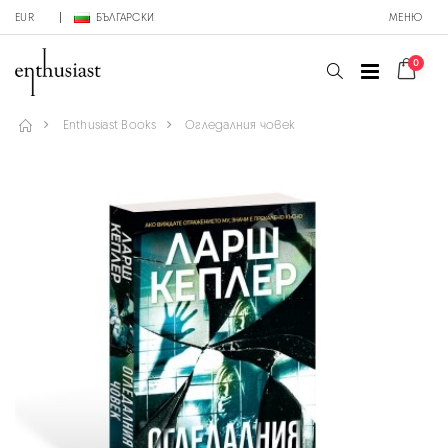
EUR
БЪЛГАРСКИ
МЕНЮ
0
Enthusiast Books
Огледалния човек