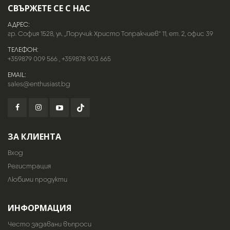
СВЪРЖЕТЕ СЕ С НАС
АДРЕС:
гр. София 1528, ул. „Поручик Христо Топракчиев“ 11, ет. 2, офис 39
ТЕЛЕФОН:
+359879 009 566
,
+359878 903 665
EMAIL:
sales@enthusiast.bg
ЗА КЛИЕНТА
Вход
Регистрация
Любими продукти
ИНФОРМАЦИЯ
Често задавани въпроси