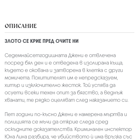
ОПИСАНИЕ
ЗЛОТО СЕ КРИЕ ПРЕД ОЧИТЕ НИ
Седемнайсетгодишната Джени е отвлечена
посред бял ден и е отведена в изолирана къща,
където е окована и затворена в клетка с други
момичета. Похитителят им е непредсказуем,
хитър и изключително жесток. Той успява да
осуети всеки техен опит за бягство, а веднъж
хванати, те рядко оцеляват след наказанието си.
Пет години по-късно Джени е намерена мъртва и
полицията се мъчи да открие следа сред
оскъдните доказателства. Криминален инспектор
Юна Лина разбира, че убийството ѝ има връзка със