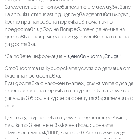
За улеснение на Потребителите и с цел избягване
на грешки, enthusiast.bg използва адаптивен модул,
който при направена поръчка автоматично
предоставя избор на Потребителя за начина на
доставка, информирайки го за съответната цена
за доставка.
*За повече информация –
ценова листа „Спиди“
Стойността на куриерската услуга се заплаща от
клиента при доставка.
При доставка с наложен платеж, дължимата сума за
стойността на поръчката и куриерската услуга се
заплаща в брой на куриера срещу товарителница с
опис.
Цената за куриерската услуга е ориентировъчна,
тъй като в нея не е включена комисионната
„Наложен платеж/ППП“, която е 0.7% от сумата за