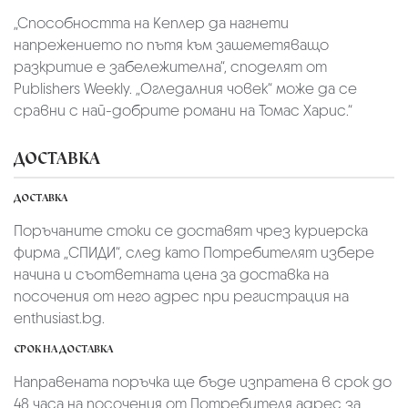
„Способността на Кеплер да нагнети
напрежението по пътя към зашеметяващо
разкритие е забележителна“, споделят от
Publishers Weekly. „Огледалния човек“ може да се
сравни с най-добрите романи на Томас Харис.“
ДОСТАВКА
ДОСТАВКА
Поръчаните стоки се доставят чрез куриерскa
фирмa „СПИДИ“,
след като Потребителят избере
начина и съответната цена за доставка на
посочения от него адрес при регистрация на
enthusiast.bg.
СРОК НА ДОСТАВКА
Направената поръчка ще бъде изпратена в срок до
48 часа на посочения от Потребителя адрес за