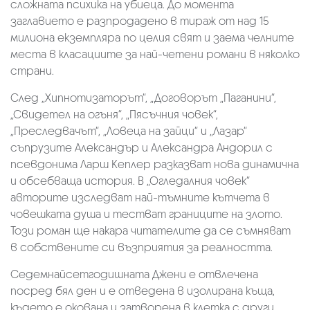
сложната психика на убиеца. До момента
заглавието е разпродадено в тираж от над 15
милиона екземпляра по целия свят и заема челните
места в класациите за най-четени романи в няколко
страни.
След „Хипнотизаторът“, „Договорът „Паганини“,
„Свидетел на огъня“, „Пясъчния човек“,
„Преследвачът“, „Ловеца на зайци“ и „Лазар“
съпрузите Александър и Александра Андорил с
псевдонима Ларш Кеплер разказват нова динамична
и обсебваща история. В „Огледалния човек“
авторите изследват най-тъмните кътчета в
човешката душа и тестват границите на злото.
Този роман ще накара читателите да се съмняват
в собствените си възприятия за реалността.
Седемнайсетгодишната Джени е отвлечена
посред бял ден и е отведена в изолирана къща,
където е окована и затворена в клетка с други