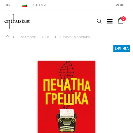
EUR
БЪЛГАРСКИ
МЕНЮ
0
Електронни книги
Печатна грешка
Е-КНИГА