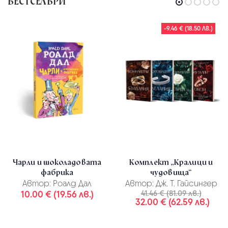
БЕСТСЕЛЪРИ
-9.46 € (18.50 ЛВ.)
Чарли и шоколадовата
Комплект „Кралици и
фабрика
чудовища“
Автор:
Роалд Дал
Автор:
Дж. Т. Гайсингер
10.00 € (19.56 лв.)
41.46 € (81.09 лв.)
32.00 € (62.59 лв.)