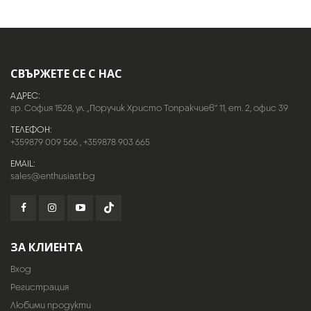
СВЪРЖЕТЕ СЕ С НАС
АДРЕС:
гр. София 1528, ул. „Поручик Христо Топракчиев“ 11, ет. 2, офис 39
ТЕЛЕФОН:
+359879 009 566
,
+359878 903 665
EMAIL:
sales@enthusiast.bg
ЗА КЛИЕНТА
Вход
Регистрация
Любими продукти