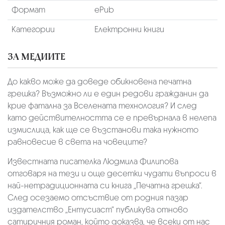
Формат
ePub
Категории
Електронни книги
ЗА МЕДИИТЕ
До какво може да доведе обикновена печатна
грешка? Възможно ли е един редови гражданин да
крие фатална за Вселената технология? И след
като действителността се е превърнала в нелепа
измислица, как ще се възстанови така нужното
равновесие в света на човеците?
Известната писателка Людмила Филипова
отговаря на тези и още десетки чудати въпроси в
най-нетрадиционната си книга „Печатна грешка“.
След осезаемо отсъствие от родния пазар
издателство „Ентусиаст“ публикува отново
сатиричния роман, който доказва, че всеки от нас