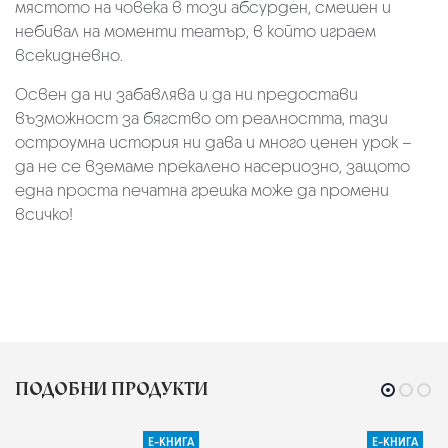
мястото на човека в този абсурден, смешен и
небивал на моменти театър, в който играем
всекидневно.
Освен да ни забавлява и да ни предостави
възможност за бягство от реалността, тази
остроумна история ни дава и много ценен урок –
да не се вземаме прекалено насериозно, защото
една проста печатна грешка може да промени
всичко!
ПОДОБНИ ПРОДУКТИ
Е-КНИГА
Е-КНИГА