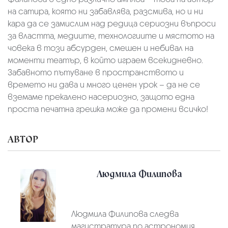
на сатира, която ни забавлява, разсмива, но и ни
кара да се замислим над редица сериозни въпроси
за властта, медиите, технологиите и мястото на
човека в този абсурден, смешен и небивал на
моменти театър, в който играем всекидневно.
Забавното пътуване в пространството и
времето ни дава и много ценен урок – да не се
вземаме прекалено насериозно, защото една
проста печатна грешка може да промени всичко!
АВТОР
Людмила Филипова
Людмила Филипова следва
магистратура по астрономия