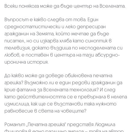
Всеки понякога може да бъде център на Вселената.
Въпросът е какво следва от това. Един
средностатистически и леко депресиран
гражданин на Земята, който мечтае да бъде
писател, но си изкарва хляба като синоптик в
телевизия, докато въздиша по несподелената си
любов, е поставен в центъра на тази абсурдно-
иронична история.
До какво може да доведе обикновена печатна
грешка? Възможно ли е един редови гражданин да
крие фатална за Вселената технология? И след
като действителността се е превърнала в нелепа
измислица, как ще се възстанови така нужното
равновесие в света на човеците?
Романът „Печатна грешка“ представя Людмила
Филипова в едно различно амплоа – това на автор