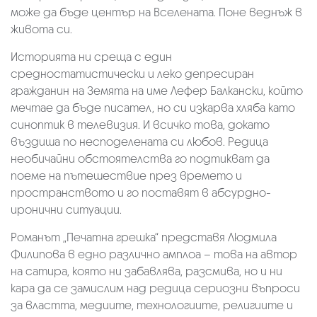
може да бъде център на Вселената. Поне веднъж в
живота си.
Историята ни среща с един
средностатистически и леко депресиран
гражданин на Земята на име Лефер Балкански, който
мечтае да бъде писател, но си изкарва хляба като
синоптик в телевизия. И всичко това, докато
въздиша по несподелената си любов. Редица
необичайни обстоятелства го подтикват да
поеме на пътешествие през времето и
пространството и го поставят в абсурдно-
иронични ситуации.
Романът „Печатна грешка“ представя Людмила
Филипова в едно различно амплоа – това на автор
на сатира, която ни забавлява, разсмива, но и ни
кара да се замислим над редица сериозни въпроси
за властта, медиите, технологиите, религиите и