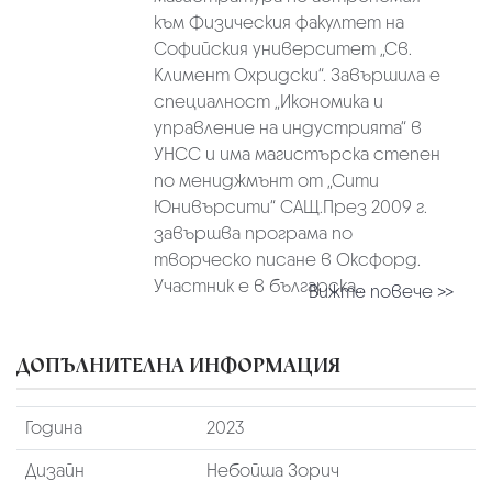
към Физическия факултет на
Софийския университет „Св.
Климент Охридски“. Завършила е
специалност „Икономика и
управление на индустрията“ в
УНСС и има магистърска степен
по мениджмънт от „Сити
Юнивърсити“ САЩ.През 2009 г.
завършва програма по
творческо писане в Оксфорд.
Участник е в българска...
Вижте повече >>
ДОПЪЛНИТЕЛНА ИНФОРМАЦИЯ
Година
2023
Дизайн
Небойша Зорич