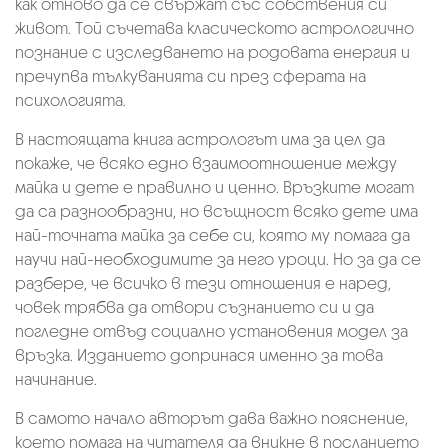
как отново да се свържат със собствения си
живот. Tой съчетава класическото астрологично
познание с изследването на родовата енергия и
пречупва тълкуванията си през сферата на
психологията.
В настоящата книга астрологът има за цел да
покаже, че всяко едно взаимоотношение между
майка и дете е правилно и ценно. Връзките могат
да са разнообразни, но всъщност всяко дете има
най-точната майка за себе си, която му помага да
научи най-необходимите за него уроци. Но за да се
разбере, че всичко в тези отношения е наред,
човек трябва да отвори съзнанието си и да
погледне отвъд социално установения модел за
връзка. Изданието допринася именно за това
начинание.
В самото начало авторът дава важно пояснение,
което помага на читателя да вникне в посланието