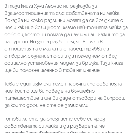
В тази книга Хули Леонис ни разказва за
взаимоотношенията със собствената ни майка.
Показва ни колко различни могат да са връзките с
нея и как ние всъщност имаме най-точната майка за
себе си, която ни помага да научим най-важните за
нас уроци. Но за да разберем, че всичко в
отношенията с майка ни е наред, трябва да
отворим съзнанието си и да погледнем отвъд
социално установения модел за връзка. Тази книга
ще ви помогне именно в това начинание.
Това е един изключителен наръчник по себепозна­
ние, който ще ви поведе на вълшебно
пътешествие и ще ви даде отговори на въпроси,
за които дори не сте се замисляли.
Готови ли сте да опознаете себе си чрез
собствената си майка и да разберете, че