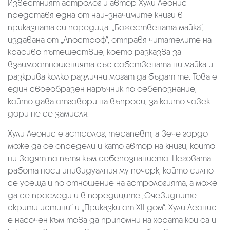
Известният астролог и автор Хули Леонис
представя една от най-значимите книги в
приказната си поредица. „Божествената майка“,
издавана от „Апостроф“, отправя читателите на
красиво пътешествие, което разказва за
взаимоотношенията със собствената ни майка и
разкрива колко различни могат да бъдат те. Това е
един своеобразен наръчник по себепознание,
който дава отговори на въпроси, за които човек
дори не се замисля.
Хули Леонис е астролог, терапевт, а вече гордо
може да се определи и като автор на книги, които
ни водят по пътя към себепознанието. Неговата
работа носи инивидуалния му почерк, който силно
се усеща и по отношение на астрологията, а може
да се проследи и в поредиците „Очевидните
скрити истини“ и „Приказки от XII дом“. Хули Леонис
е насочен към това да припомни на хората кои са и