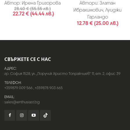
Автор:
Ирена Григорова
Автори:
Златан
28.40 € (55.55 лв.)
Ибрахимович, Луиджи
22.72 € (44.44 лв.)
Гарландо
12.78 € (25.00 лв.)
СВЪРЖЕТЕ СЕ С НАС
АДРЕС:
гр. София 1528, ул. „Поручик Христо Топракчиев“ 11, ет. 2, офис 39
ТЕЛЕФОН:
+359879 009 566
,
+359878 903 665
EMAIL:
sales@enthusiast.bg