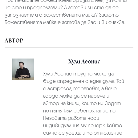
притежавате божествена връзка с нея, за която
не сте и предполагали? А готови ли сте да се
запознаете и с Божествената майка? Защото
Божествената майка е готова за вас и ви очаква.
АВТОР
Хули Леонис
Хули Леонис трудно може да
бъде определен с една дума. Той
е астролог, терапевт, а вече
гордо може да се нарече и
автор на книги, които ни водят
по пътя към себепознанието.
Неговата работа носи
индивидуалния му почерк, който
силно се усеща и по отношение