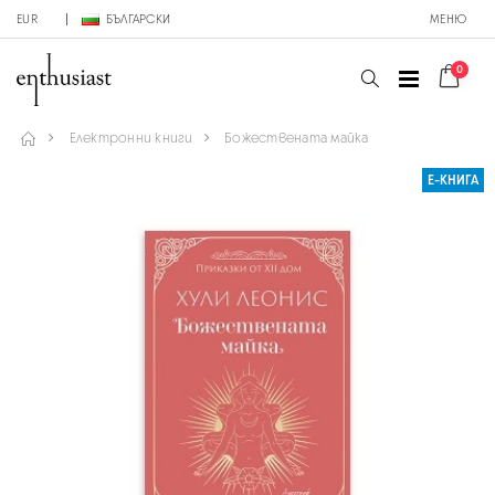
EUR
БЪЛГАРСКИ
МЕНЮ
0
Електронни книги
Божествената майка
Е-КНИГА