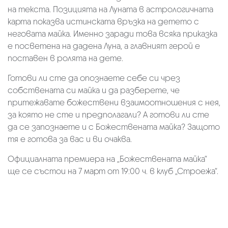
на текста. Позицията на Луната в астрологичната
карта показва истинската връзка на детето с
неговата майка. Именно заради това всяка приказка
е посветена на дадена Луна, а главният герой е
поставен в ролята на дете.
Готови ли сте да опознаете себе си чрез
собствената си майка и да разберете, че
притежавате божествени взаимоотношения с нея,
за която не сте и предполагали? А готови ли сте
да се запознаете и с Божествената майка? Защото
тя е готова за вас и ви очаква.
Официалната премиера на „Божествената майка“
ще се състои на 7 март от 19:00 ч. в клуб „Строежа“.