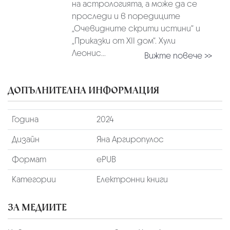
на астрологията, а може да се
проследи и в поредиците
„Очевидните скрити истини“ и
„Приказки от XII дом“. Хули
Леонис...
Вижте повече >>
ДОПЪЛНИТЕЛНА ИНФОРМАЦИЯ
Година
2024
Дизайн
Яна Аргиропулос
Формат
ePUB
Категории
Електронни книги
ЗА МЕДИИТЕ