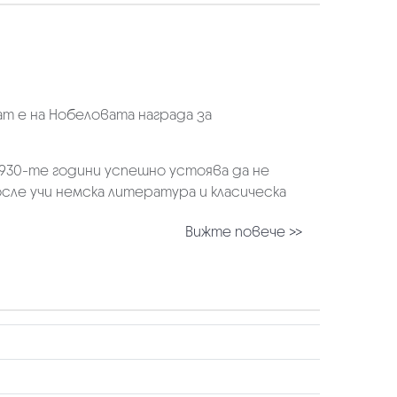
т е на Нобеловата награда за
1930-те години успешно устоява да не
осле учи немска литература и класическа
Вижте повече >>