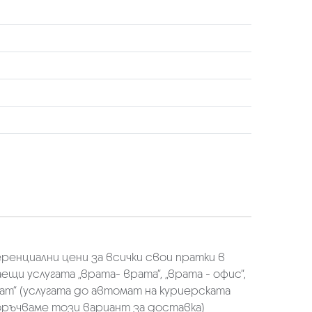
еренциални цени за всички свои пратки в
щи услугата „врата- врата“, „врата - офис“,
ат“ (услугата до автомат на куриерската
оръчваме този вариант за доставка)