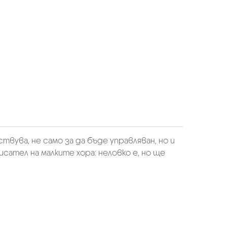
твува, не само за да бъде управляван, но и
ател на малките хора: неловко е, но ще