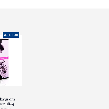
ИЗЧЕРПАН
зкази от
нсфийлд