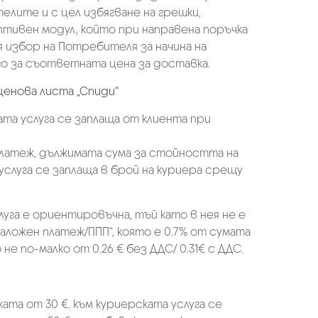
елите и с цел избягване на грешки,
аптивен модул, който при направена поръчка
избор на Потребителя за начина на
о за съответната цена за доставка.
ценова листа „Спиди“
та услуга се заплаща от клиента при
платеж, дължимата сума за стойността на
услуга се заплаща в брой на куриера срещу
луга е ориентировъчна, тъй като в нея не е
аложен платеж/ППП“, която е 0.7% от сумата
не по-малко от 0.26 € без ДДС/ 0.31€ с ДДС.
ката от 30 €. към куриерската услуга се