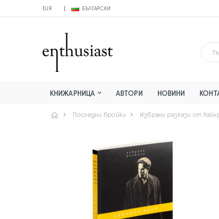
EUR
БЪЛГАРСКИ
КНИЖАРНИЦА
АВТОРИ
НОВИНИ
КОНТ
Последни бройки
Избрани разкази от Хайн