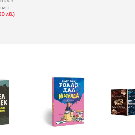
атрин
йлд
00 лв.)