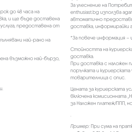
За улеснение на Потребит
ок до 48 часа на
enthusiast.bg използва ад
ка, и ще бъде доставена
автоматично предоставя 
услуга, предоставена от
доставка, информирайки г
*За повече информация –
пълнявани най-рано на
Стойността на куриерска
доставка.
ена възможно най-бързо,
При доставка с наложен 
поръчката и куриерската 
товарителница с опис.
и.
Цената за куриерската ус
включена комисионната „Н
за Наложен платеж/ППП, но 
.
Пример:
При сума на прат