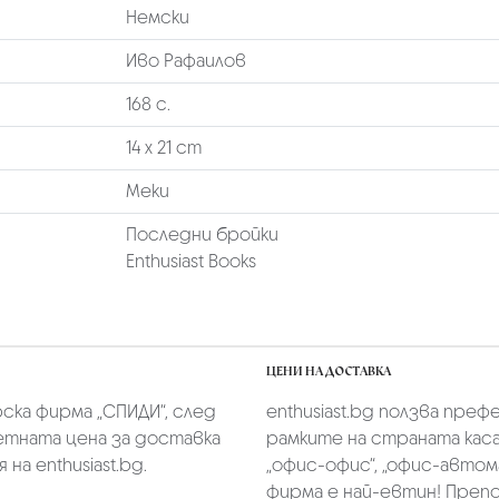
Немски
Иво Рафаилов
168 с.
14 х 21 cm
Меки
Последни бройки
Enthusiast Books
ЦЕНИ НА ДОСТАВКА
скa фирмa „СПИДИ“,
след
enthusiast.bg ползва преф
тната цена за доставка
рамките на страната касае
на enthusiast.bg.
„oфис-офис“, „офис-автом
фирма е най-евтин! Преп