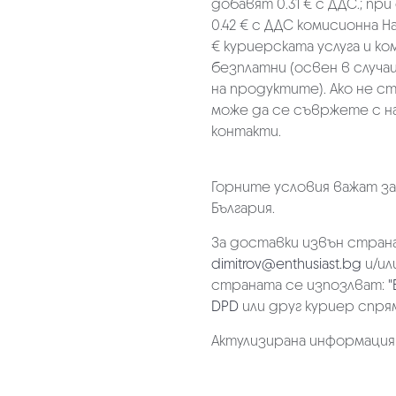
добавят 0.31 € с ДДС.; при
0.42 € с ДДС комисионна Н
€ куриерската услуга и к
безплатни (освен в случа
на продуктите). Ако не с
може да се съвржете с н
контакти.
Горните условия важат з
България.
За доставки извън страна
dimitrov@enthusiast.bg
и/ил
страната се изпозлват:
"
DPD
или друг куриер спря
Актулизирана информация на