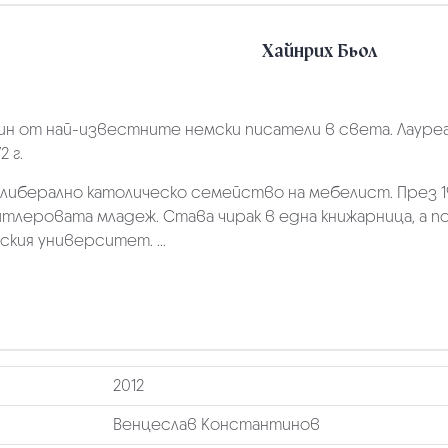
Хайнрих Бьол
дин от най-известните немски писатели в света. Лауреа
 г.
в либерално католическо семейство на мебелист. През 
тлеровата младеж. Става чирак в една книжарница, а п
ския университет. ...
2012
Венцеслав Константинов