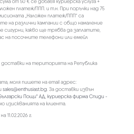
 сума от 50 € се добавя куриерска услуга +
аложен платеж/ППП. и т.н. При поръчки над 75
омисионата „Наложен платеж/ППП“ са
ите на различни кампании с общо намаление
те сигурни, какво ще трябва да заплатите,
ас на посочните телефони или емейл
а доставки на територията на Република
та, моля пишете на email адрес:
и
sales@enthusiast.bg
. За доставки извън
Български Пощи" АД
,
куриерска фирма Спиди -
мо изискванията на клиента.
 11.02.2026 г.