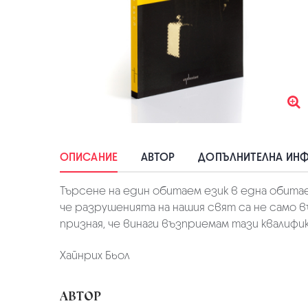
ОПИСАНИЕ
АВТОР
ДОПЪЛНИТЕЛНА ИН
Търсене на един обитаем език в една обитаем
че разрушенията на нашия свят са не само 
призная, че винаги възприемам тази квалифи
Хайнрих Бьол
АВТОР