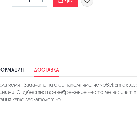
КУПИ
ФОРМАЦИЯ
ДОСТАВКА
а земя... Задачата ни е да напомняме, че човекът същес
външни. С известно пренебрежение често ме наричат пис
кация като ласкателство.