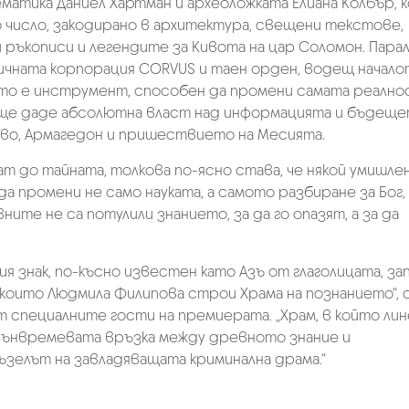
атика Даниел Хартман и археоложката Елиана Колбър, 
 число, закодирано в архитектура, свещени текстове,
 ръкописи и легендите за Кивота на цар Соломон. Пара
чната корпорация CORVUS и таен орден, водещ начало
ото е инструмент, способен да промени самата реалнос
о ще даде абсолютна власт над информацията и бъдеще
во, Армагедон и пришествието на Месията.
т до тайната, толкова по-ясно става, че някой умишлен
а промени не само науката, а самото разбиране за Бог,
ните не са потулили знанието, за да го опазят, а за да
ия знак, по-късно известен като Азъ от глаголицата, за
които Людмила Филипова строи Храма на познанието“, 
т специалните гости на премиерата. „Храм, в който ли
вънвремевата връзка между древното знание и
ъзелът на завладяващата криминална драма.“