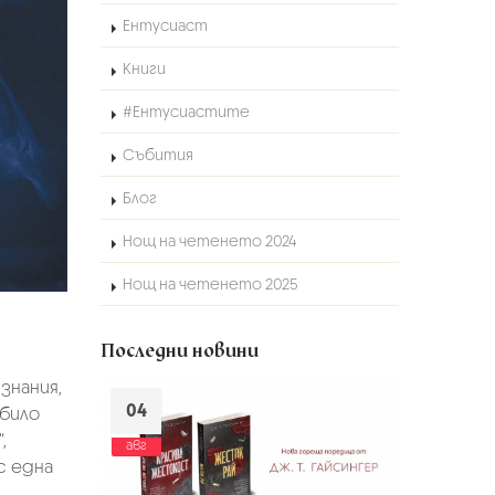
Ентусиаст
Книги
#Ентусиастите
Събития
Блог
Нощ на четенето 2024
Нощ на четенето 2025
Последни новини
знания,
04
 било
,
авг
с една