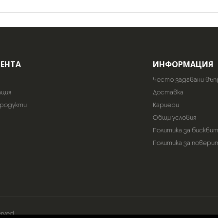
ИЕНТА
ИНФОРМАЦИЯ
Често задавани въп
ация
Доставка
продукти
Кариери
Общи условия
Политика за бискви
Политика за повери
erved.