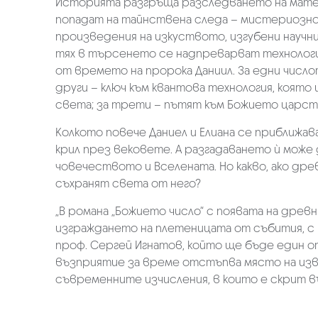
Историята разгръща разследването на матем
попадат на тайнствена следа – мистериозно
произведения на изкуството, изгубени научни
тях в търсенето се надпреварват технологи
от времето на пророка Даниил. За едни числ
други – ключ към квантова технология, коят
света; за трети – пътят към Божието царст
Колкото повече Даниел и Елиана се приближава
крил през вековете. А разгадаването ѝ може д
човечеството и Вселената. Но какво, ако древ
съхранят света от него?
„В романа „Божието число“ с появата на древн
изграждането на плетеницата от събития, с 
проф. Сергей Игнатов, който ще бъде един о
възприятие за време отстъпва място на из
съвременните изчисления, в които е скрит в