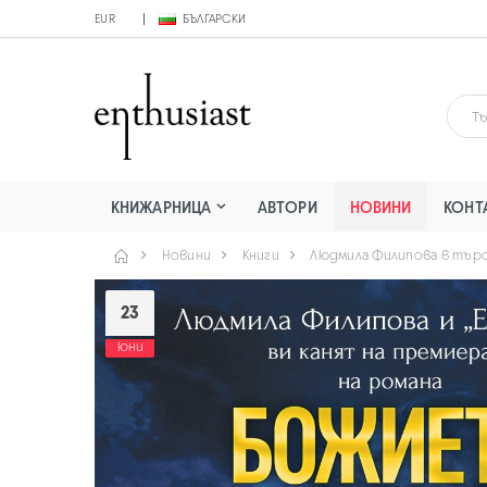
EUR
БЪЛГАРСКИ
КНИЖАРНИЦА
АВТОРИ
НОВИНИ
КОНТ
Новини
Книги
Людмила Филипова в търс
23
юни