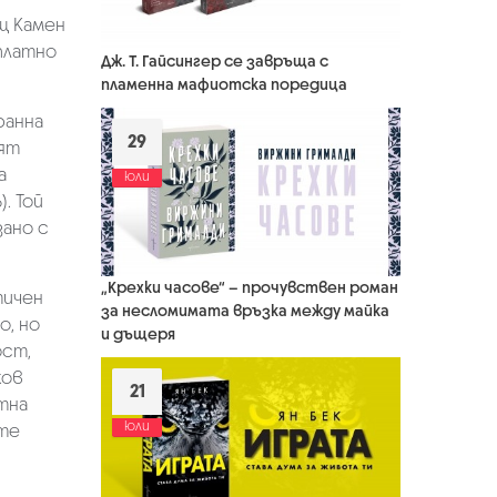
щ Камен
платно
Дж. Т. Гайсингер се завръща с
пламенна мафиотска поредица
ранна
29
ят
а
юли
. Той
зано с
„Крехки часове“ – прочувствен роман
тичен
за несломимата връзка между майка
, но
и дъщеря
ост,
ков
21
тна
юли
те