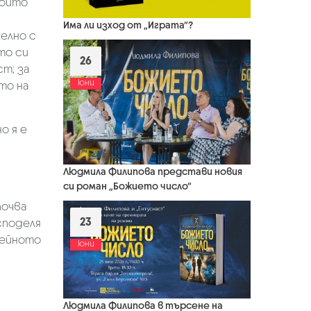
които
Има ли изход от „Играта“?
лелно с
то си
26
т; за
юни
то на
о я е
Людмила Филипова представи новия
си роман „Божието число“
почва
23
споделя
нейното
юни
Людмила Филипова в търсене на