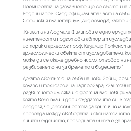
Премиерата на заглавието ще се състои на 25
Воденичаров. След официалната част на съ
Софийския планетариум „Андромеда“, както и 
„Книгата на Людмила Филипова е едно ерудит
начетеност и подготовка авторът изследва 
историк и археолог проф. Казимир Попконста
археологически обекта от изследователи, кои
може да се окаже древно число, отговор на 
разбирането ни за времето и бъдещето.“
Докато светът е на ръба на нови войни, рели
колапс и технологична надпревара, квантов
развитието им сякаш е достигнало невидима 
която вече плаши дори създателите си. В та
споделя, че „способността за критично мис
преграда между свободата и окончателното п
пишат бъдещето, последната битка е за прав