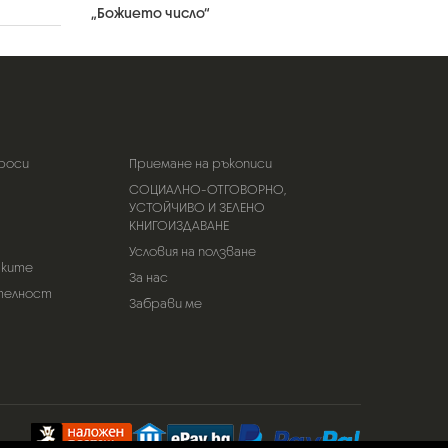
„Божието число“
роси
Приемане на ръкописи
СОЦИАЛНО-ОТГОВОРНО,
УСТОЙЧИВО И ЗЕЛЕНО
КНИГОИЗДАВАНЕ
Условия на ползване
тките
За нас
телност
Забрави ме