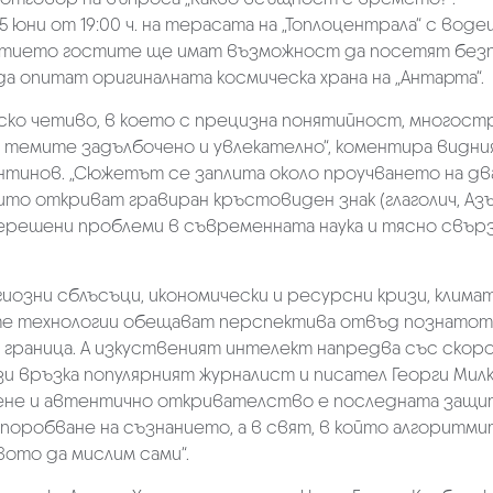
 юни от 19:00 ч. на терасата на „Топлоцентрала“ с воде
битието гостите ще имат възможност да посетят без
да опитат оригиналната космическа храна на „Антарта“.
ско четиво, в което с прецизна понятийност, многост
темите задълбочено и увлекателно“, коментира видни
нтинов. „Сюжетът се заплита около проучването на дв
то откриват гравиран кръстовиден знак (глаголич, Азъ)
нерешени проблеми в съвременната наука и тясно свър
гиозни сблъсъци, икономически и ресурсни кризи, клима
ите технологии обещават перспектива отвъд познатото
граница. А изкуственият интелект напредва със скор
зи връзка популярният журналист и писател Георги Мил
лене и автентично откривателство е последната защи
оробване на съзнанието, а в свят, в който алгоритми
ото да мислим сами“.