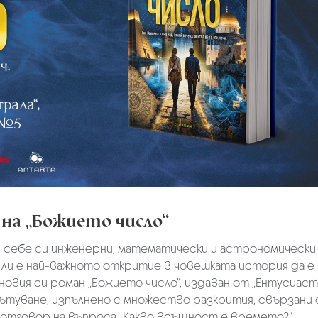
на „Божието число“
 себе си инженерни, математически и астрономически 
о ли е най-важното откритие в човешката история да е
В новия си роман „Божието число“, издаван от „Ентусиаст“
ътуване, изпълнено с множество разкрития, свързани 
отговор на въпроса „Какво всъщност е времето?“.