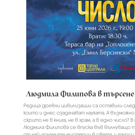
Людмила Филипова в търсене 
Редица древни цивилизации са оставили след
които и днес озадачават науката. А възможн
скрито не в книга, не в храм, а в едно число? 
Людмила Филипова се впуска във вълнуващо п
от най-големите мистерии в света, и търси 