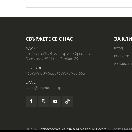
СВЪРЖЕТЕ СЕ С НАС
ЗА КЛ
АДРЕС:
Вход
гр. София 1528, ул. „Поручик Христо
Регистр
Топракчиев“ 11, ет. 2, офис 39
Любими 
ТЕЛЕФОН:
+359879 009 566
,
+359878 903 665
EMAIL:
sales@enthusiast.bg
© 2026
Изработка на онлайн магазин
Hopix
. All Rights Res