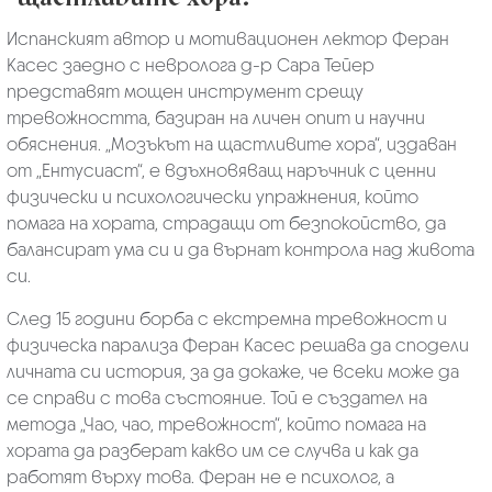
Испанският автор и мотивационен лектор Феран
Касес заедно с невролога д-р Сара Тейер
представят мощен инструмент срещу
тревожността, базиран на личен опит и научни
обяснения. „Мозъкът на щастливите хора“, издаван
от „Ентусиаст“, е вдъхновяващ наръчник с ценни
физически и психологически упражнения, който
помага на хората, страдащи от безпокойство, да
балансират ума си и да върнат контрола над живота
си.
След 15 години борба с екстремна тревожност и
физическа парализа Феран Касес решава да сподели
личната си история, за да докаже, че всеки може да
се справи с това състояние. Той е създател на
метода „Чао, чао, тревожност“, който помага на
хората да разберат какво им се случва и как да
работят върху това. Феран не е психолог, а