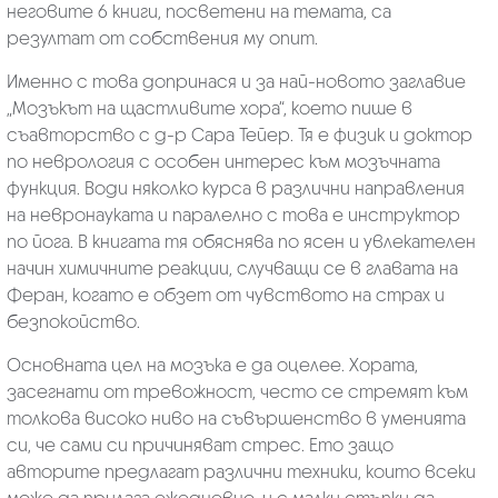
неговите 6 книги, посветени на темата, са
резултат от собствения му опит.
Именно с това допринася и за най-новото заглавие
„Мозъкът на щастливите хора“, което пише в
съавторство с д-р Сара Тейер. Тя е физик и доктор
по неврология с особен интерес към мозъчната
функция. Води няколко курса в различни направления
на невронауката и паралелно с това е инструктор
по йога. В книгата тя обяснява по ясен и увлекателен
начин химичните реакции, случващи се в главата на
Феран, когато е обзет от чувството на страх и
безпокойство.
Основната цел на мозъка е да оцелее. Хората,
засегнати от тревожност, често се стремят към
толкова високо ниво на съвършенство в уменията
си, че сами си причиняват стрес. Ето защо
авторите предлагат различни техники, които всеки