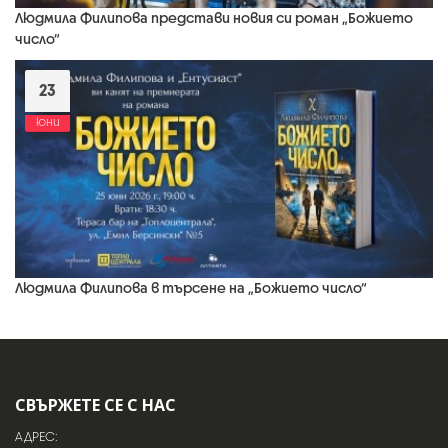
Людмила Филипова представи новия си роман „Божието
число“
23
юни
Людмила Филипова в търсене на „Божието число“
СВЪРЖЕТЕ СЕ С НАС
АДРЕС: