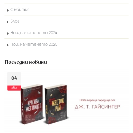
Събития
Блог
Нощ на четенето 2024
Нощ на четенето 2025
Последни новини
04
авг