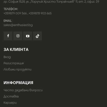
гр. София 1528, ул. „Поручик Христо Топракчиев“ 11, ет. 2, офис 39
ТЕЛЕФОН:
+359879 009 566
,
+359878 903 665
EMAIL:
sales@enthusiast.bg
ЗА КЛИЕНТА
Вход
Регистрация
Любими продукти
ИНФОРМАЦИЯ
Често задавани въпроси
Доставка
Кариери