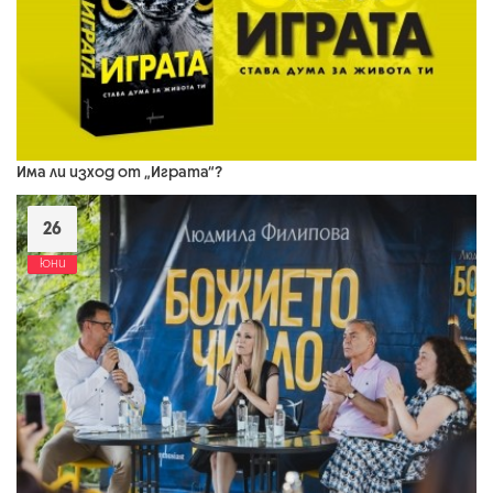
Има ли изход от „Играта“?
26
юни