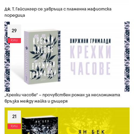
Дж. Т. Гайсингер се завръща с пламенна мафиотска
поредица
29
юли
„Крехки часове“ – прочувствен роман за несломимата
връзка между майка и дъщеря
21
юли