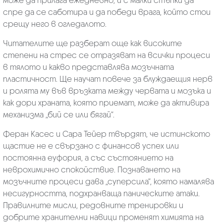
може да прилага ежедневно, и с малки стъпки да
спре да се саботира и да победи врага, който стои
срещу него в огледалото.
Читателите ще разберат още как високите
степени на стрес се отразяват на всички процеси
в тялото и какво представлява мозъчната
пластичност. Ще научат повече за блуждаещия нерв
и ролята му във връзката между червата и мозъка и
как дори храната, която приемат, може да активира
механизма „бий се или бягай“.
Феран Касес и Сара Тейер твърдят, че истинското
щастие не е свързано с финансов успех или
постоянна еуфория, а със състоянието на
неврохимично спокойствие. Познаването на
мозъчните процеси дава „суперсила“, която намалява
несигурността, подхранваща паническите атаки.
Правилните мисли, редовните тренировки и
добрите хранителни навици променят химията на