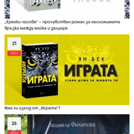
„Крехки часове“ – прочувствен роман за несломимата
връзка между майка и дъщеря
21
юли
Има ли изход от „Играта“?
26
юни