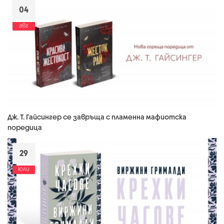
04
авг
Дж. Т. Гайсингер се завръща с пламенна мафиотска
поредица
29
юли