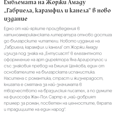
Емблемата на Жоржи Амаду
„Габриела, карамфил и канела“ в ново
издание
Едно от най-ярките произведения в
латиноамериканската литература отново достига
до българските читатели. Новото издание на
„Габриела, карамфил и канела“ от Жоржи Амаду
излиза под знака на „Ентусиаст“ в елегантното
оформление на арт директора Яна Аргиропулос и
със знаковия превод на Емилия Ценкова, един от
основателите на българската испанистика.
Наситена с романтика, страст и жизнерадост,
книгата е смятана за най-значимата в
творчеството на бразилския писател, а по думите
на философа Жан-Пол Сартр е „най-добрият
пример за роман, посветен на ценностите, вярата
и традициите на един народ“.