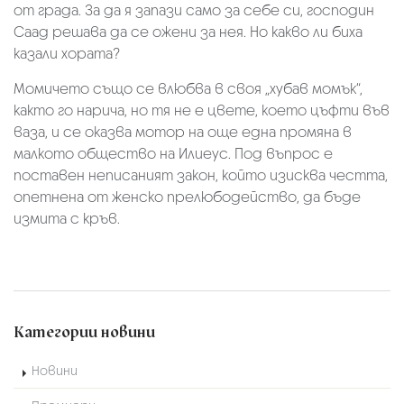
от града. За да я запази само за себе си, господин
Саад решава да се ожени за нея. Но какво ли биха
казали хората?
Момичето също се влюбва в своя „хубав момък“,
както го нарича, но тя не е цвете, което цъфти във
ваза, и се оказва мотор на още една промяна в
малкото общество на Илиеус. Под въпрос е
поставен неписаният закон, който изисква честта,
опетнена от женско прелюбодейство, да бъде
измита с кръв.
Категории новини
Новини