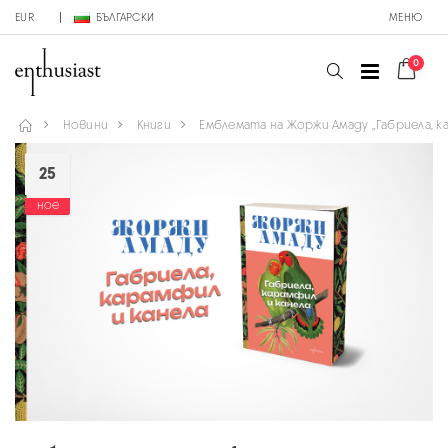
EUR
БЪЛГАРСКИ
МЕНЮ
0
Новини
Книги
Емблемата на Жоржи Амаду „Габриела, ка
25
ное