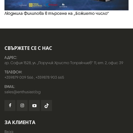
Людмила Филипова в търсене на „Божието число“
СВЪРЖЕТЕ СЕ С НАС
АДРЕС:
гр. София 1528, ул. „Поручик Христо Топракчиев“ 11, ет. 2, офис 39
ТЕЛЕФОН:
+359879 009 566
,
+359878 903 665
EMAIL:
sales@enthusiast.bg
ЗА КЛИЕНТА
Вход