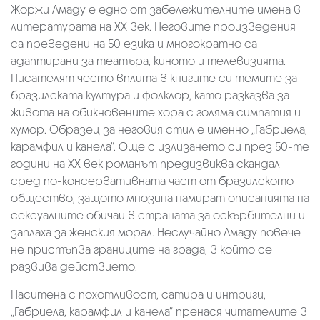
Жоржи Амаду е едно от забележителните имена в
литературата на XX век. Неговите произведения
са преведени на 50 езика и многократно са
адаптирани за театъра, киното и телевизията.
Писателят често вплита в книгите си темите за
бразилската култура и фолклор, като разказва за
живота на обикновените хора с голяма симпатия и
хумор. Образец за неговия стил е именно „Габриела,
карамфил и канела“. Още с излизането си през 50-те
години на XX век романът предизвиква скандал
сред по-консервативната част от бразилското
общество, защото мнозина намират описанията на
сексуалните обичаи в страната за оскърбителни и
заплаха за женския морал. Неслучайно Амаду повече
не пристъпва границите на града, в който се
развива действието.
Наситена с похотливост, сатира и интриги,
„Габриела, карамфил и канела“ пренася читателите в