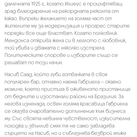
далечната 1925 г., когато Илиеус е процъфтяващ
град благодарение на рекордната реколта от
какао. Въпреки желанието на голяма част от
жителите му за модернизация и прогрес старите
порядки все още властват. Когато полковник
Мендонса открива жена си в леглото с любовник,
той убива и двамата с няколко изстрела.
Политическите спорове и изборите също се
решават по този начин.
Насиб Саад, който губи готвачката в своя
популярен бар, отчаяно наема Габриела – окаяно
момиче, което пристига в оживеното пристанище
от бедните и изостанали райони на Бразилия. За
негова изненада, освен голяма красавица Габриела
се оказва очарователно допълнение към бизнеса
му. Със своята невинна чувственост, изкусителна
походка и звънлив смях тя не само завладява
сърцето на Насиб, но и съблазнява безброй мъже