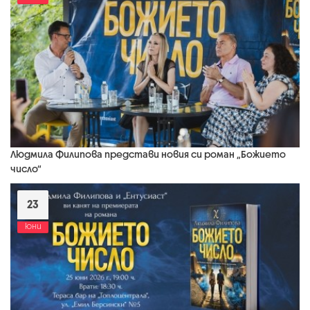
Людмила Филипова представи новия си роман „Божието
число“
23
юни