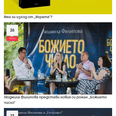
Има ли изход от „Играта“?
26
юни
Людмила Филипова представи новия си роман „Божието
число“
23