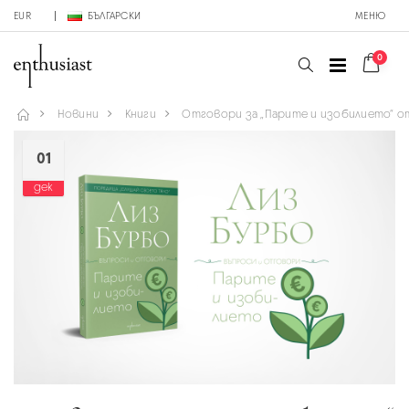
EUR
БЪЛГАРСКИ
МЕНЮ
0
Новини
Книги
Отговори за „Парите и изобилието“ о
01
дек