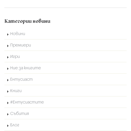
Категории новини
Новини
Премиери
Игри
Ние за книгите
Ентусиаст
Книги
#Ентусиастите
Събития
Блог