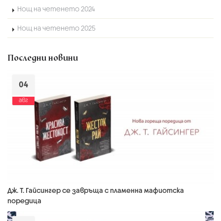
Нощ на четенето 2024
Нощ на четенето 2025
Последни новини
04
авг
Дж. Т. Гайсингер се завръща с пламенна мафиотска
поредица