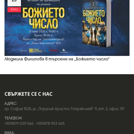
юни
Людмила Филипова в търсене на „Божието число“
СВЪРЖЕТЕ СЕ С НАС
АДРЕС:
гр. София 1528, ул. „Поручик Христо Топракчиев“ 11, ет. 2, офис 39
ТЕЛЕФОН:
+359879 009 566
,
+359878 903 665
EMAIL: