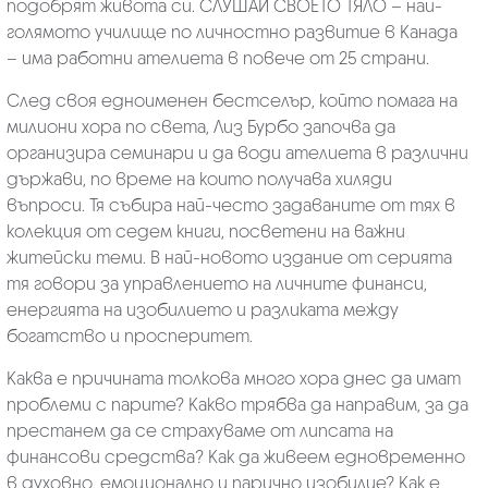
подобрят живота си. СЛУШАЙ СВОЕТО ТЯЛО – най-
голямото училище по личностно развитие в Канада
– има работни ателиета в повече от 25 страни.
След своя едноименен бестселър, който помага на
милиони хора по света, Лиз Бурбо започва да
организира семинари и да води ателиета в различни
държави, по време на които получава хиляди
въпроси. Тя събира най-често задаваните от тях в
колекция от седем книги, посветени на важни
житейски теми. В най-новото издание от серията
тя говори за управлението на личните финанси,
енергията на изобилието и разликата между
богатство и просперитет.
Каква е причината толкова много хора днес да имат
проблеми с парите? Какво трябва да направим, за да
престанем да се страхуваме от липсата на
финансови средства? Как да живеем едновременно
в духовно, емоционално и парично изобилие? Как е