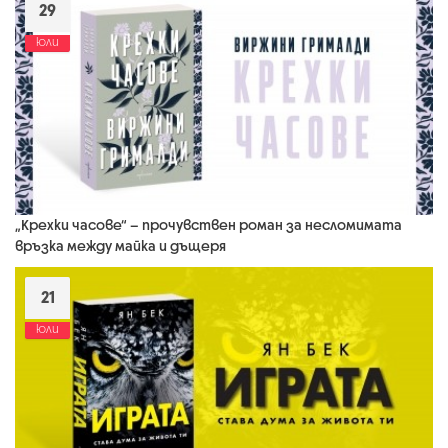
29
юли
„Крехки часове“ – прочувствен роман за несломимата
връзка между майка и дъщеря
21
юли