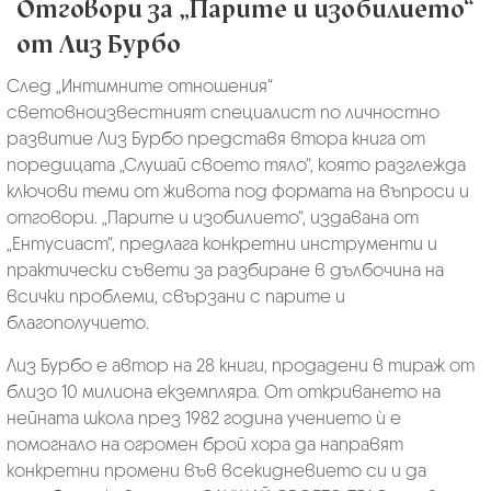
Отговори за „Парите и изобилието“
от Лиз Бурбо
След „Интимните отношения“
световноизвестният специалист по личностно
развитие Лиз Бурбо представя втора книга от
поредицата „Слушай своето тяло“, която разглежда
ключови теми от живота под формата на въпроси и
отговори. „Парите и изобилието“, издавана от
„Ентусиаст“, предлага конкретни инструменти и
практически съвети за разбиране в дълбочина на
всички проблеми, свързани с парите и
благополучието.
Лиз Бурбо е автор на 28 книги, продадени в тираж от
близо 10 милиона екземпляра. От откриването на
нейната школа през 1982 година учението ѝ е
помогнало на огромен брой хора да направят
конкретни промени във всекидневието си и да