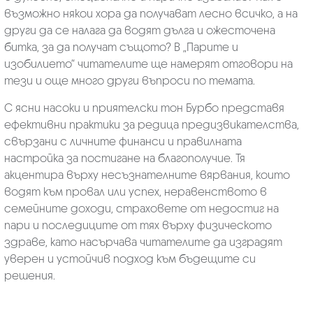
възможно някои хора да получават лесно всичко, а на
други да се налага да водят дълга и ожесточена
битка, за да получат същото? В „Парите и
изобилието“ читателите ще намерят отговори на
тези и още много други въпроси по темата.
С ясни насоки и приятелски тон Бурбо представя
ефективни практики за редица предизвикателства,
свързани с личните финанси и правилната
настройка за постигане на благополучие. Тя
акцентира върху несъзнателните вярвания, които
водят към провал или успех, неравенството в
семейните доходи, страховете от недостиг на
пари и последиците от тях върху физическото
здраве, като насърчава читателите да изградят
уверен и устойчив подход към бъдещите си
решения.