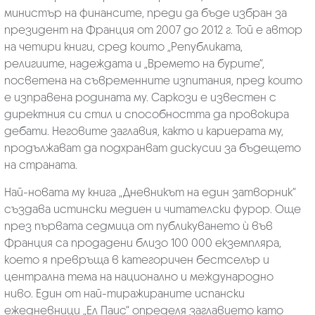
министър на финансите, преди да бъде избран за
президент на Франция от 2007 до 2012 г. Той е автор
на четири книги, сред които „Републиката,
религиите, надеждата и „Времето на бурите“,
посветена на съвременните изпитания, пред които
е изправена родината му. Саркози е известен с
директния си стил и способността да провокира
дебати. Неговите заглавия, както и кариерата му,
продължават да подхранват дискусии за бъдещето
на страната.
Най-новата му книга „Дневникът на един затворник“
създава истински медиен и читателски фурор. Още
през първата седмица от публикуването ѝ във
Франция са продадени близо 100 000 екземпляра,
което я превръща в категоричен бестселър и
централна тема на национално и международно
ниво. Един от най-тиражираните испански
ежедневници „Ел Паис“ определя заглавието като