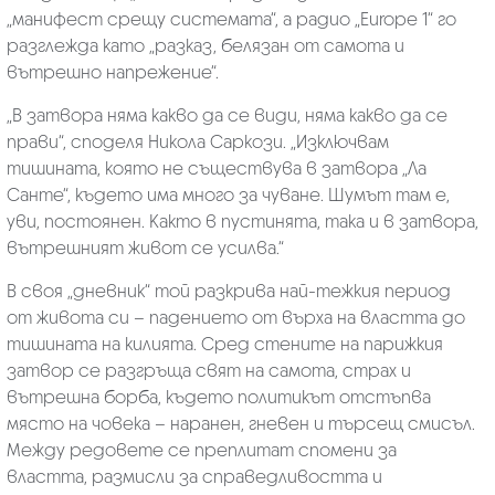
„манифест срещу системата“, а радио „Europe 1“ го
разглежда като „разказ, белязан от самота и
вътрешно напрежение“.
„В затвора няма какво да се види, няма какво да се
прави“, споделя Никола Саркози. „Изключвам
тишината, която не съществува в затвора „Ла
Санте“, където има много за чуване. Шумът там е,
уви, постоянен. Както в пустинята, така и в затвора,
вътрешният живот се усилва.“
В своя „дневник“ той разкрива най-тежкия период
от живота си – падението от върха на властта до
тишината на килията. Сред стените на парижкия
затвор се разгръща свят на самота, страх и
вътрешна борба, където политикът отстъпва
място на човека – наранен, гневен и търсещ смисъл.
Между редовете се преплитат спомени за
властта, размисли за справедливостта и