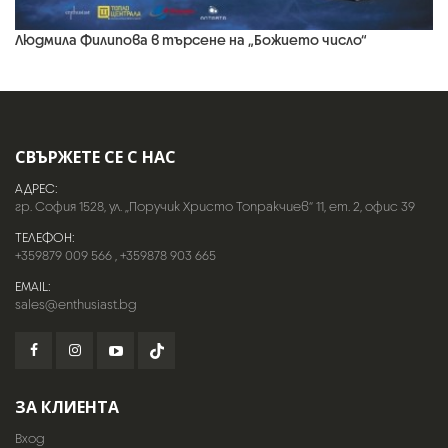
Людмила Филипова в търсене на „Божието число“
СВЪРЖЕТЕ СЕ С НАС
АДРЕС:
гр. София 1528, ул. „Поручик Христо Топракчиев“ 11, ет. 2, офис 39
ТЕЛЕФОН:
+359879 009 566
,
+359878 903 665
EMAIL:
sales@enthusiast.bg
ЗА КЛИЕНТА
Вход