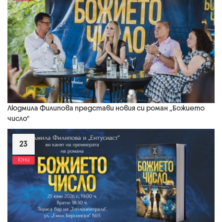
Людмила Филипова представи новия си роман „Божието
число“
23
юни