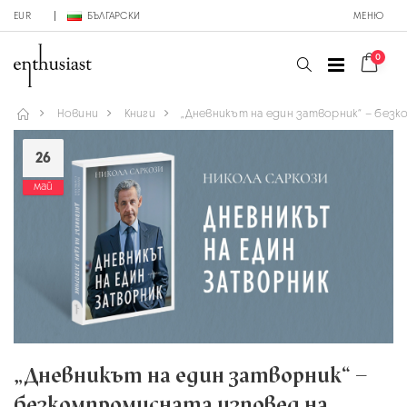
EUR
БЪЛГАРСКИ
МЕНЮ
0
Новини
Книги
„Дневникът на един затворник“ – безк
26
май
„Дневникът на един затворник“ –
безкомпромисната изповед на