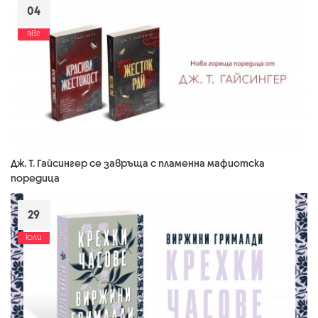
04
авг
Дж. Т. Гайсингер се завръща с пламенна мафиотска
поредица
29
юли