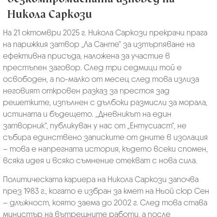
Никола Саркози
На 21 октомври 2025 г. Никола Саркози прекрачи прага
на парижкия затвор „Ла Санте“ за изтърпяване на
ефективна присъда, наложена за участие в
престъпен заговор. След три седмици той е
освободен, а по-малко от месец след това излиза
неговият откровен разказ за престоя зад
решетките, изпълнен с дълбоки размисли за морала,
истината и бъдещето. „Дневникът на един
затворник“, публикуван у нас от „Ентусиаст“, не
събира единствено записките от дните в изолация
– това е напрегната история, където всеки спомен,
всяка идея и всяко съмнение отекват с нова сила.
Политическата кариера на Никола Саркози започва
през 1983 г., когато е избран за кмет на Ньой сюр Сен
– длъжност, която заема до 2002 г. След това става
министър на вътрешните работи, а после