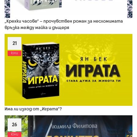
„Крехки часове“ – прочувствен роман за несломимата
връзка между майка и дъщеря
21
юли
Има ли изход от „Играта“?
26
юни