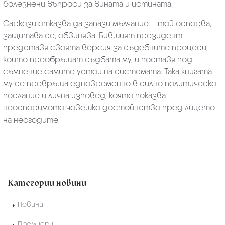
болезнени въпроси за вината и истината.
Саркози отказва да запази мълчание – той оспорва,
защитава се, обвинява. Бившият президент
представя своята версия за съдебните процеси,
които преобръщат съдбата му, и поставя под
съмнение самите устои на системата. Така книгата
му се превръща едновременно в силно политическо
послание и лична изповед, която показва
неоспоримото човешко достойнство пред лицето
на несгодите.
Категории новини
Новини
Премиери