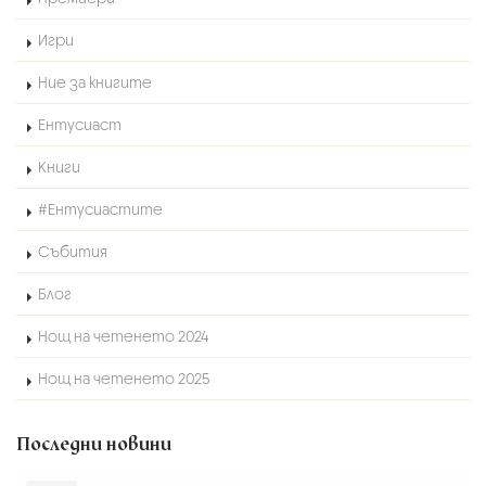
Игри
Ние за книгите
Ентусиаст
Книги
#Ентусиастите
Събития
Блог
Нощ на четенето 2024
Нощ на четенето 2025
Последни новини