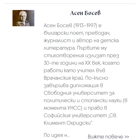
Асен Босев
Асен Босев (1913–1997) е
български поет, преводач,
журналист и автор на детска
литература. Първите му
стихотворения излизат през
30-те години на ХХ век, когато
работи като учител във
Врачанския край. По-късно
завършва дипломация в
Свободния университет за
политически и стопански науки (в
момента УНСС) и право в
Софийския университет „Св.
Климент Охридски“.
По идея н...
Вижте повече >>