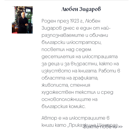
Любен Зидаров
Роден през 1923 г., Любен
Зидаров днес е един от най-
разпознаваемите и обичани
български илюстратори,
посветил над седем
десетилетия на илюстрацията
за деца и за възрастни, както на
изкуството на книгата. Работи в
областта на графиката,
живописта, стенния
художествен текстил и сред
основоположниците на
българския комикс.
Автор е на илюстрациите в
книги като „Приказки на Шехераз...
Вижте повече >>