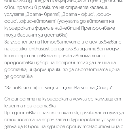
enthusiast.bg ползва преференциални цени за всички
свои пратки в рамките на страната касаещи
услугата „врата- врата“, „врата - офис“, „oфис-
офис“, „офис-автомат“ (услугата до автомат на
куриерската фирма е най-евтин! Препоръчваме
този вариант за доставка)
За улеснение на Потребителите и с цел избягване
на грешки, enthusiast.bg използва адаптивен модул,
който при направена поръчка автоматично
предоставя избор на Потребителя за начина на
доставка, информирайки го за съответната цена
за доставка.
*За повече информация –
ценова листа „Спиди“
Стойността на куриерската услуга се заплаща от
клиента при доставка.
При доставка с наложен платеж, дължимата сума за
стойността на поръчката и куриерската услуга се
заплаща в брой на куриера срещу товарителница с