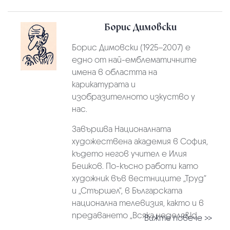
Борис Димовски
Борис Димовски (1925–2007) е
едно от най-емблематичните
имена в областта на
карикатурата и
изобразителното изкуство у
нас.
Завършва Националната
художествена академия в София,
където негов учител е Илия
Бешков. По-късно работи като
художник във вестниците „Труд“
и „Стършел“, в Българската
национална телевизия, както и в
предаването „Всяка неделя&ld...
Вижте повече >>