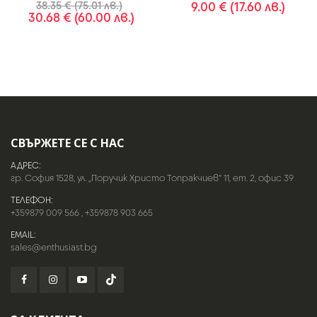
38.35 € (75.01 лв.)
9.00 € (17.60 лв.)
30.68 € (60.00 лв.)
СВЪРЖЕТЕ СЕ С НАС
АДРЕС:
гр. София 1528, ул. „Поручик Христо Топракчиев“ 11, ет. 2, офис 39
ТЕЛЕФОН:
+359879 009 566
,
+359878 903 665
EMAIL:
sales@enthusiast.bg