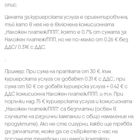
опис.
Цената за куриерската услуга е ориентировъчна,
тъй като в нея не е включена комисионната
„Наложен платеж/ППП“, която е 0.7% от сумата за
Наложен платеж/ППП, но не по-малко от 0.26 € без
ДДС/ 0.31€ с ДДС.
.
Пример:
При сума на пратката от 30 €. към
куриерската услуга се добавят 0.31 € с ДДС.; при
сума от 50 € се добавя куриерска услуга + 0.42 € с
ДДС комисионна Наложен платеж/ППП. и т.н. При
поръчки над 75 € куриерската услуга и комисионата
„Наложен платеж/ППП“ са безплатни (освен в
случаите на различни кампании с общо намаление на
продуктите). Ако не сте сигурни, какво ще трябва
да заплатите, може да се съвржете с нас на
посочните телефони или емейл контакти.