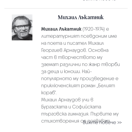
Михаил Лъкатник
Михаил Лъкатник
(1920-1974) е
литературният псевдоним име
на поета и писател Михаил
Георгиев Арнаудов. Основна
част в творчеството му
заемат различни по жанр творби
за деца и юноши. Най-
популярното му произведение е
приключенският роман „Белият
кораб“.
Михаил Арнаудов учи в
Бургаската и Софийската
търговска гимназия. Първите му
стихотворения се появяват...
Вижте повече >>