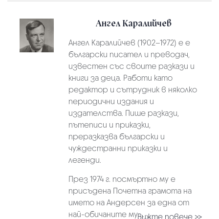
Ангел Каралийчев
Ангел Каралийчев (1902–1972) е е
български писател и преводач,
известен със своите разкази и
книги за деца. Работи като
редактор и сътрудник в няколко
периодични издания и
издателства. Пише разкази,
пътеписи и приказки,
преразказва български и
чуждестранни приказки и
легенди.
През 1974 г. посмъртно му е
присъдена Почетна грамота на
името на Андерсен за една от
най-обичаните му ...
Вижте повече >>