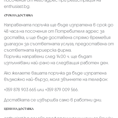
посочения от него адрес при регистрация на
enthusiast.bg.
СРОК НА ДОСТАВКА
Направената поръчка ще бъде изпратена в срок до
48 часа на посочения от Потребителя адрес за
доставка, и ще бъде доставена спрямо времевия
диапазон за съответната услуга, предоставена от
съответната куриерска фирма.
Поръчки направени след 14:00 ч. ще бъдат
изпълнявани най-рано на следващия работен ден.
Ако желаете вашата поръчка да бъде изпратена
възможно най-бързо, моля звъннете на телефон:
+359 878 903 665 или +359 879 009 566.
Доставката се извършва само в работни дни.
ЦЕНИ НА ДОСТАВКА