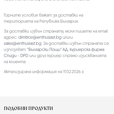
Горните условия важат за доставки на
територията на Република България.
За доставки извън страната, моля пишете на email
адрес:
dimitrov@enthusiast.bg
и/или
sales@enthusiast.bg
. За доставки извън страната се
изпозлват:
"Български Пощи" АД
,
куриерска фирма
Спиди - DPD
или друг куриер спрямо изискванията
на клиента.
Актулизирана информация на 11.02.2026 г.
ПОДОБНИ ПРОДУКТИ