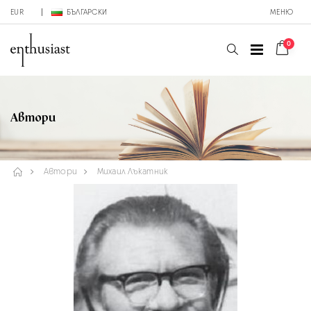
EUR
БЪЛГАРСКИ
МЕНЮ
0
Автори
Автори
Михаил Лъкатник