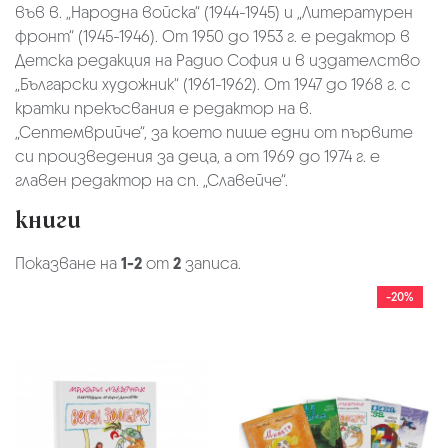
във в. „Народна войска“ (1944-1945) и „Литературен
фронт“ (1945-1946). От 1950 до 1953 г. е редактор в
Детска редакция на Радио София и в издателство
„Български художник“ (1961-1962). От 1947 до 1968 г. с
кратки прекъсвания е редактор на в.
„Септемврийче“, за което пише едни от първите
си произведения за деца, а от 1969 до 1974 г. е
главен редактор на сп. „Славейче“.
книги
Показване на
1-2
от
2
записа.
-20%