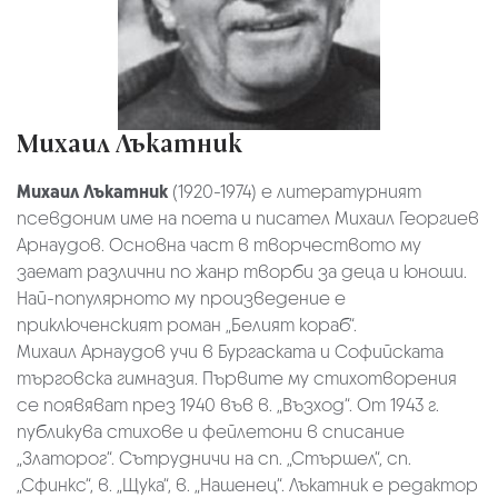
Михаил Лъкатник
Михаил Лъкатник
(1920-1974) е литературният
псевдоним име на поета и писател Михаил Георгиев
Арнаудов. Основна част в творчеството му
заемат различни по жанр творби за деца и юноши.
Най-популярното му произведение е
приключенският роман „Белият кораб“.
Михаил Арнаудов учи в Бургаската и Софийската
търговска гимназия. Първите му стихотворения
се появяват през 1940 във в. „Възход“. От 1943 г.
публикува стихове и фейлетони в списание
„Златорог“. Сътрудничи на сп. „Стършел“, сп.
„Сфинкс“, в. „Щука“, в. „Нашенец“. Лъкатник е редактор