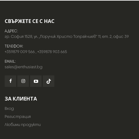
СВЪРЖЕТЕ СЕ С НАС
АДРЕС:
гр. София 1528, ул. „Поручик Христо Топракчиев“ 11, ет. 2, офис 39
ТЕЛЕФОН:
+359879 009 566
,
+359878 903 665
EMAIL:
sales@enthusiast.bg
ЗА КЛИЕНТА
Вход
Регистрация
Любими продукти