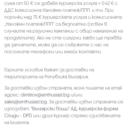
сума от 50 € се добавя куриерска услуга + 0.42 € с
ДДС комисионна Наложен платеж/ППП. и т.н. При
поръчки над 75 € куриерската услуга и комисионата
„Наложен платеж/ППП“ са безплатни (освен в
случаите на различни кампании с общо намаление на
продуктите). Ако не сте сигурни, какво ще трябва
да заплатите, може да се съвржете с нас на
посочните телефони или емейл контакти.
Горните условия важат за доставки на
територията на Република България.
За доставки извън страната, моля пишете на email
адрес:
dimitrov@enthusiast.bg
и/или
sales@enthusiast.bg
. За доставки извън страната се
изпозлват:
"Български Пощи" АД
,
куриерска фирма
Спиди - DPD
или друг куриер спрямо изискванията
на клиента.