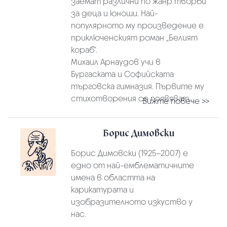
заемат различни по жанр творби
за деца и юноши. Най-
популярното му произведение е
приключенският роман „Белият
кораб“.
Михаил Арнаудов учи в
Бургаската и Софийската
търговска гимназия. Първите му
стихотворения се появяват...
Вижте повече >>
Борис Димовски
Борис Димовски (1925–2007) е
едно от най-емблематичните
имена в областта на
карикатурата и
изобразителното изкуство у
нас.