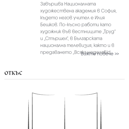
Завършва Националната
художествена академия в София,
където негов учител е Илия
Бешков. По-късно работи като
художник във вестниците „Труд“
и „Стършел“, в Българската
национална телевизия, както и в
предаването „Всяка неделя&ld...
Вижте повече >>
ОТКЪС