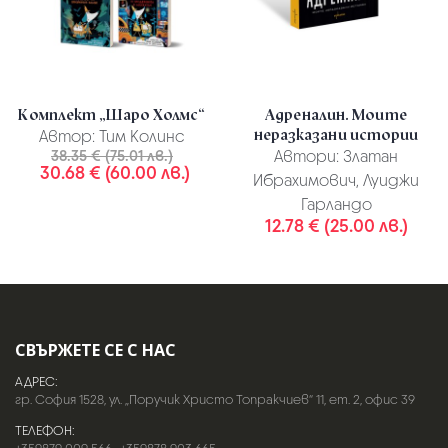
Комплект „Шаро Холмс“
Адреналин. Моите
неразказани истории
Автор:
Тим Колинс
38.35 € (75.01 лв.)
Автори:
Златан
30.68 € (60.00 лв.)
Ибрахимович, Луиджи
Гарландо
12.78 € (25.00 лв.)
СВЪРЖЕТЕ СЕ С НАС
АДРЕС:
гр. София 1528, ул. „Поручик Христо Топракчиев“ 11, ет. 2, офис 39
ТЕЛЕФОН: