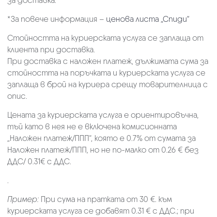
за доставка.
*За повече информация –
ценова листа „Спиди“
Стойността на куриерската услуга се заплаща от
клиента при доставка.
При доставка с наложен платеж, дължимата сума за
стойността на поръчката и куриерската услуга се
заплаща в брой на куриера срещу товарителница с
опис.
Цената за куриерската услуга е ориентировъчна,
тъй като в нея не е включена комисионната
„Наложен платеж/ППП“, която е 0.7% от сумата за
Наложен платеж/ППП, но не по-малко от 0.26 € без
ДДС/ 0.31€ с ДДС.
.
Пример:
При сума на пратката от 30 €. към
куриерската услуга се добавят 0.31 € с ДДС.; при