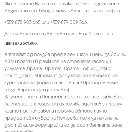
Ако желаете вашата поръчка да бъде изпратена
възможно най-бързо, моля звъннете на телефон:
+359 878 903 665 или +359 879 009 566.
Доставката се извършва само в работни дни.
ЦЕНИ НА ДОСТАВКА
enthusiast.bg ползва преференциални цени за всички
свои пратки в рамките на страната касаещи
услугата „врата- врата“, „врата - офис“, „oфис-
офис“, „офис-автомат“ (услугата до автомат на
куриерската фирма е най-евтин! Препоръчваме
този вариант за доставка)
За улеснение на Потребителите и с цел избягване
на грешки, enthusiast.bg използва адаптивен модул,
който при направена поръчка автоматично
предоставя избор на Потребителя за начина на
доставка, информирайки го за съответната цена