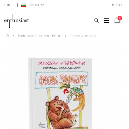
EUR
БЪЛГАРСКИ
МЕНЮ
0
Enthusiast Children's Books
Весел зоопарк