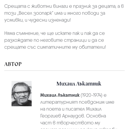
Срещата с животни винаги е празник за децата, а в
този „Весел зоопарк” има и много поводи за
усмивки, и чудесни изненади!
Няма съмнение, че ще искате пак и пак да се
разхождате по неговите страници и да се
срещате със симпатичните му обитатели!
АВТОР
Михаил Лъкатник
Михаил Лъкатник
(1920-1974) е
литературният псевдоним име
на поета и писател Михаил
Георгиев Арнаудов. Основна
част в творчеството му