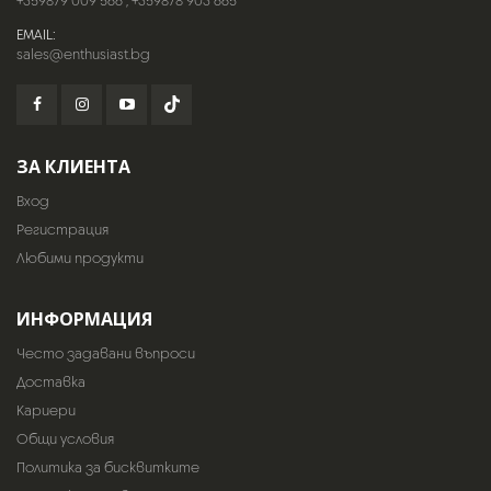
+359879 009 566
,
+359878 903 665
EMAIL:
sales@enthusiast.bg
ЗА КЛИЕНТА
Вход
Регистрация
Любими продукти
ИНФОРМАЦИЯ
Често задавани въпроси
Доставка
Кариери
Общи условия
Политика за бисквитките