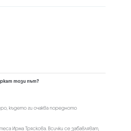
ъркат този път?
ро, където ги очаква поредното
еса Ирма Тряскова. Всички се забавляват,