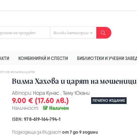
АКТИ
КОМБИНИРАЙ И СПЕСТИ
БИБЛИОТЕКИ И УЧЕБНИ ЗАВЕ
рят на мошениците
Вилма Хахова и царят на мошениц
Автори:
Нора Кунас
,
Тему Юхани
9.00 € (17.60 лв.)
ПЕЧАТНО ИЗДАНИЕ
Наличност:
Наличен
ISBN:
978-619-164-794-1
Подходяща за възраст
от 7 до 9 години