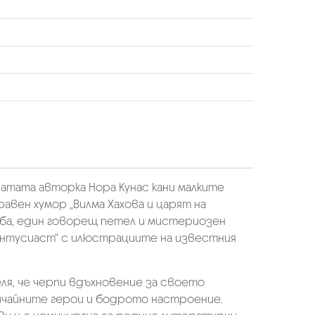
атата авторка Нора Кунас кани малките
авен хумор „Вилма Хахова и царят на
аба, един говорещ петел и мистериозен
 „Ентусиаст“ с илюстрациите на известния
еля, че черпи вдъхновение за своето
обичайните герои и бодрото настроение.