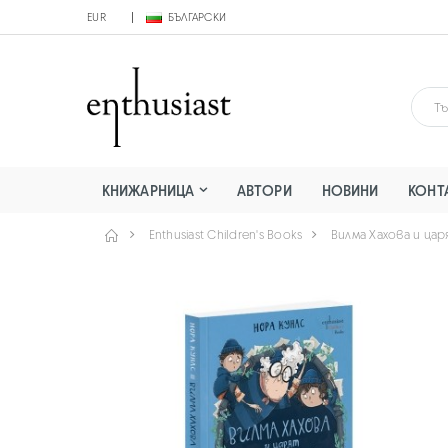
EUR
БЪЛГАРСКИ
КНИЖАРНИЦА
АВТОРИ
НОВИНИ
КОНТ
Enthusiast Children's Books
Вилма Хахова и ца