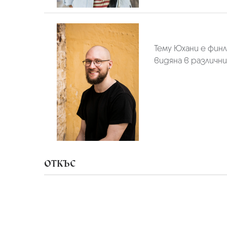
Тему Юхани е фин
видяна в различни
ОТКЪС