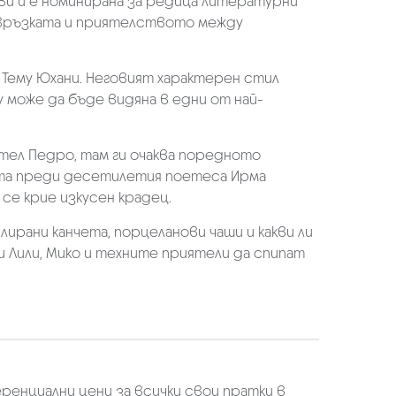
ави и е номинирана за редица литературни
на връзката и приятелството между
Тему Юхани. Неговият характерен стил
 може да бъде видяна в едни от най-
тел Педро, там ги очаква поредното
лата преди десетилетия поетеса Ирма
 се крие изкусен крадец.
рани канчета, порцеланови чаши и какви ли
и Лили, Мико и техните приятели да спипат
еренциални цени за всички свои пратки в