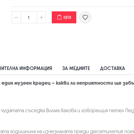
КУПИ
ИТЕЛНА ИНФОРМАЦИЯ
ЗА МЕДИИТЕ
ДОСТАВКА
и един музеен крадец – какви ли неприятности ще заб
чудатата съседка Вилма Хахова и говорещия петел Пед
-ата годишнина на изчезналата преди десетилетия поет