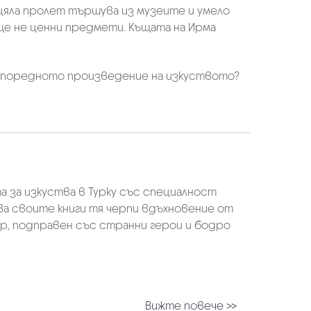
 цяла пролет тършува из музеите и умело
ще не ценни предмети. Къщата на Ирма
са поредното произведение на изкуството?
а за изкуства в Турку със специалност
 За своите книги тя черпи вдъхновение от
ор, подправен със странни герои и бодро
Вижте повече >>