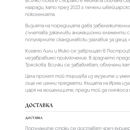
Всичко това е събрано в нейната обичана се
награди, като през 2023 г. печели швейцарс
поколенията.
Визията на поредицата дава забележителния
съчетава закачливи анимационни елементи с 
популярните скандинавски заглавия за деца,
Когато Лили и Мико се завръщат в Пъстроцв
незабравимо приключение. В градчето предс
Тряскова. Всички се забавляват, облечени к
Цяла пролет той тършува из музеите и умел
още не ценни предмети. Къщата на Ирма изг
царя на мошениците, преди той да плячкос
ДОСТАВКА
ДОСТАВКА
Поръчаните стоки се доставят чрез куриер