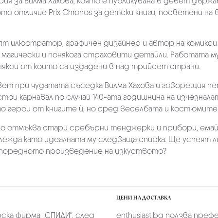
рия за Вилма Хахова, която е публикувана в девет държ
кото отличие Prix Chronos за детски книги, посветени 
т илюстратор, графичен дизайнер и автор на комикси 
магически и понякога страховити детайли. Работата му
 някои от които са издадени в над трийсет страни.
ет при чудатата съседка Вилма Хахова и говорещия пе
тои карнавал по случай 140-ата годишнина на изчезна
ато герои от книгите ѝ, но сред веселбата и костюмите
о отмъква стари сребърни тенджерки и прибори, емайли
лежда като идеалната му следваща спирка. Ще успеят л
а поредното произведение на изкуството?
ЦЕНИ НА ДОСТАВКА
скa фирмa „СПИДИ“,
след
enthusiast.bg ползва преф