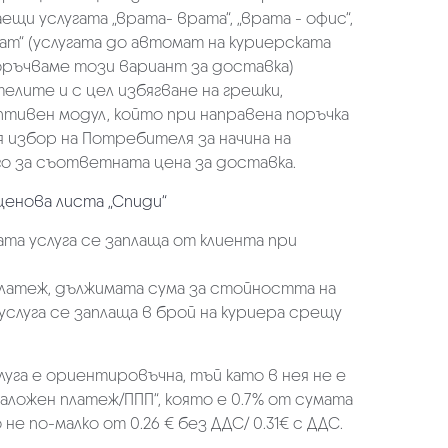
щи услугата „врата- врата“, „врата - офис“,
ат“ (услугата до автомат на куриерската
оръчваме този вариант за доставка)
елите и с цел избягване на грешки,
аптивен модул, който при направена поръчка
избор на Потребителя за начина на
о за съответната цена за доставка.
ценова листа „Спиди“
та услуга се заплаща от клиента при
платеж, дължимата сума за стойността на
услуга се заплаща в брой на куриера срещу
луга е ориентировъчна, тъй като в нея не е
аложен платеж/ППП“, която е 0.7% от сумата
не по-малко от 0.26 € без ДДС/ 0.31€ с ДДС.