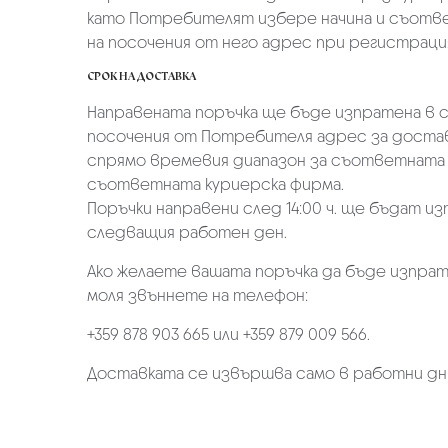
като Потребителят избере начина и съотве
на посочения от него адрес при регистрация 
СРОК НА ДОСТАВКА
Направената поръчка ще бъде изпратена в ср
посочения от Потребителя адрес за достав
спрямо времевия диапазон за съответната 
съответната куриерска фирма.
Поръчки направени след 14:00 ч. ще бъдат из
следващия работен ден.
Ако желаете вашата поръчка да бъде изпрат
моля звъннете на телефон:
+359 878 903 665 или +359 879 009 566.
Доставката се извършва само в работни дн