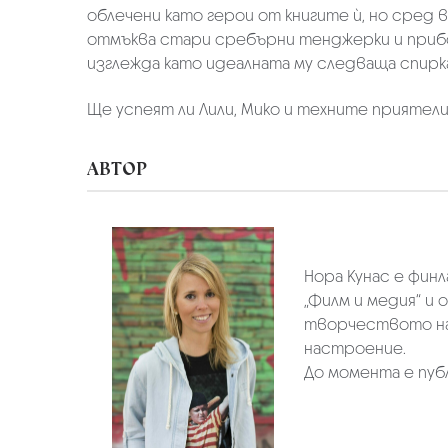
облечени като герои от книгите ѝ, но сред
отмъква стари сребърни тенджерки и прибор
изглежда като идеалната му следваща спир
Ще успеят ли Лили, Мико и техните приятел
АВТОР
Нора Кунас e финл
„Филм и медия“ и
творчеството на 
настроение.
До момента е публи