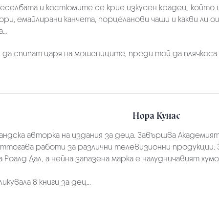
 веселбата и костюмите се крие изкусен крадец, който
и, емайлирани канчета, порцеланови чаши и какви ли о
ка…
и да спипат царя на мошениците, преди той да плячко
Нора Кунас
андска авторка на издания за деца. Завършва Академият
 оттогава работи за различни телевизионни продукции.
Роалд Дал, а нейна запазена марка е налудничавият хум
кувала 8 книги за дец...