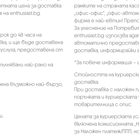
тната цена за доставка
рамките на страната касае
на enthusiast.bg.
„oфис-офис“, „офис-автом
фирма е най-евтин! Преп
За улеснение на Потребит
ок до 48 часа на
enthusiast.bg използва ад
ка, и ще бъде доставена
автоматично предоставя 
услуга, предоставена от
доставка, информирайки г
*За повече информация –
пълнявани най-рано на
Стойността на куриерска
доставка.
ена възможно най-бързо,
При доставка с наложен 
поръчката и куриерската 
товарителница с опис.
и.
Цената за куриерската ус
включена комисионната „Н
за Наложен платеж/ППП, но 