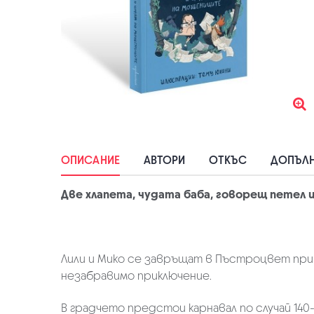
ОПИСАНИЕ
АВТОРИ
ОТКЪС
ДОПЪЛН
Две хлапета, чудата баба, говорещ петел 
Лили и Мико се завръщат в Пъстроцвет при 
незабравимо приключение.
В градчето предстои карнавал по случай 140