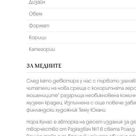
Дизайн
Обем
Формат
Корици
Категории
ЗА МЕДИИТЕ
След като дебютира у нас с първото загла
читатели на нова среща с колоритната герои
мошениците“ разгръща необикновена комична
музеен крадец. Изпълнена с още повече заба
финландски художник Тему Юхани.
Нора Кунас е авторка на десет издания за д
творчество от Разказвач №1 в света Роалд Д