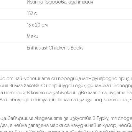
Йоанна Тодорова, адаптация
152 с.
13 х 20 см
Меки
Enthusiast Children's Books
вие от най-успешната си поредица международно призн
ня Вилма Хахова. С непринуден език, динамика и неподпр
 история, в която са забъркани две хлапета, чудата б
ва и абсурдни ситуации, книгата излиза под логото на
еца. Завършила Академията за изкуства в Турку, тя спод
ал, а нейна запазена марка са налудничавия хумор, не