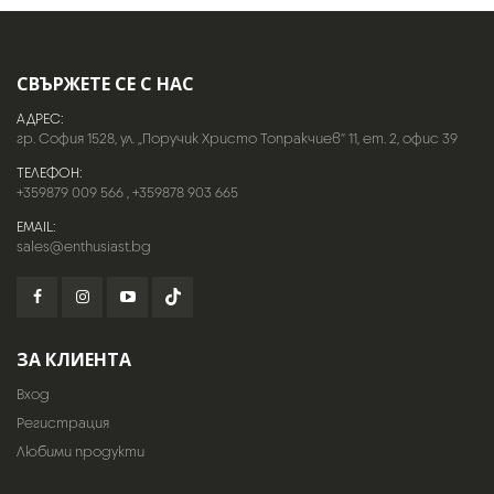
СВЪРЖЕТЕ СЕ С НАС
АДРЕС:
гр. София 1528, ул. „Поручик Христо Топракчиев“ 11, ет. 2, офис 39
ТЕЛЕФОН:
+359879 009 566
,
+359878 903 665
EMAIL:
sales@enthusiast.bg
ЗА КЛИЕНТА
Вход
Регистрация
Любими продукти