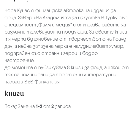
Нора Кунас e финландска авторка на издания за
деца. Завършва Академията за изкуства в Турку със
специалност „Филм и медия“ и оттогава работи за
различни телевизионни продукции. За своите книги
тя черпи вдъхновение от творчеството на Роалд
Дал, а нейна запазена марка е налудничавият хумор,
подправен със странни герои и бодро
настроение.
До момента е публикувала 8 книги за деца, а някои от
тях са номинирани за престижни литературни
награди във Финландия.
книги
Показване на
1-2
от
2
записа.