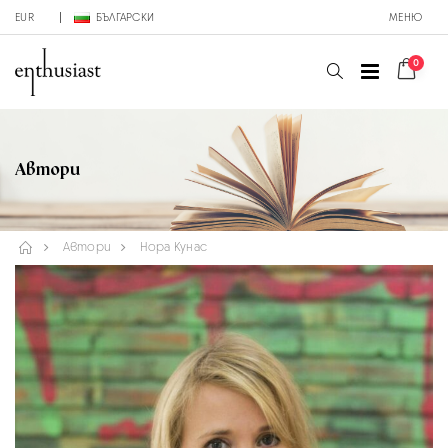
EUR
БЪЛГАРСКИ
МЕНЮ
0
Автори
Автори
Нора Кунас