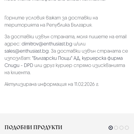
Горните условия важат за доставки на
територията на Република България.
За доставки извън страната, моля пишете на email
адрес:
dimitrov@enthusiast.bg
и/или
sales@enthusiast.bg
. За доставки извън страната се
изпозлват:
"Български Пощи" АД
,
куриерска фирма
Спиди - DPD
или друг куриер спрямо изискванията
на клиента.
Актулизирана информация на 11.02.2026 г.
ПОДОБНИ ПРОДУКТИ