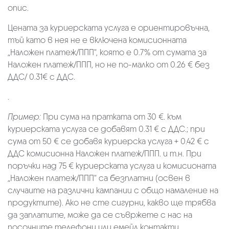
опис.
Цената за куриерската услуга е ориентировъчна,
тъй като в нея не е включена комисионната
„Наложен платеж/ППП“, която е 0.7% от сумата за
Наложен платеж/ППП, но не по-малко от 0.26 € без
ДДС/ 0.31€ с ДДС.
.
Пример:
При сума на пратката от 30 €. към
куриерската услуга се добавят 0.31 € с ДДС.; при
сума от 50 € се добавя куриерска услуга + 0.42 € с
ДДС комисионна Наложен платеж/ППП. и т.н. При
поръчки над 75 € куриерската услуга и комисионата
„Наложен платеж/ППП“ са безплатни (освен в
случаите на различни кампании с общо намаление на
продуктите). Ако не сте сигурни, какво ще трябва
да заплатите, може да се съвржете с нас на
посочните телефони или емейл контакти.