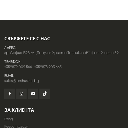
СВЪРЖЕТЕ СЕ С НАС
АДРЕС:
гр. София 1528, ул. „Поручик Христо Топракчиев“ 11, ет. 2, офис 39
ТЕЛЕФОН:
+359879 009 566
,
+359878 903 665
EMAIL:
sales@enthusiast.bg
ЗА КЛИЕНТА
Вход
Регистрация