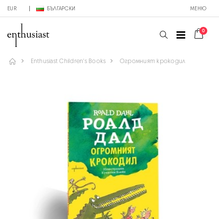
EUR
БЪЛГАРСКИ
МЕНЮ
0
Enthusiast Children's Books
Огромният крокодил