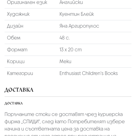
Оригинален език
Английски
Художник
Куентин Блейк
Дизайн
Яна Аргиропулос
Обем
48 с.
Формат
13 х 20 cm
Корици
Меки
Категории
Enthusiast Children's Books
ДОСТАВКА
ДОСТАВКА
Поръчаните стоки се доставят чрез куриерскa
фирмa „СПИДИ“,
след като Потребителят избере
начина и съответната цена за доставка на