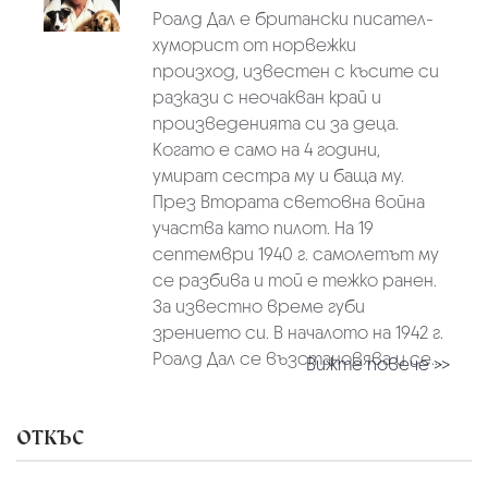
Роалд Дал е британски писател-
хуморист от норвежки
произход, известен с късите си
разкази с неочакван край и
произведенията си за деца.
Когато е само на 4 години,
умират сестра му и баща му.
През Втората световна война
участва като пилот. На 19
септември 1940 г. самолетът му
се разбива и той е тежко ранен.
За известно време губи
зрението си. В началото на 1942 г.
Роалд Дал се възстановява и се...
Вижте повече >>
ОТКЪС