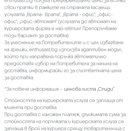
enthusiast.bg ползва преференциални цени за всички
свои пратки в рамките на страната касаещи
услугата „врата- врата“, „врата - офис“, „oфис-
офис“, „офис-автомат“ (услугата до автомат на
куриерската фирма е най-евтин! Препоръчваме
този вариант за доставка)
За улеснение на Потребителите и с цел избягване
на грешки, enthusiast.bg използва адаптивен модул,
който при направена поръчка автоматично
предоставя избор на Потребителя за начина на
доставка, информирайки го за съответната цена
за доставка.
*За повече информация –
ценова листа „Спиди“
Стойността на куриерската услуга се заплаща от
клиента при доставка.
При доставка с наложен платеж, дължимата сума за
стойността на поръчката и куриерската услуга се
заплаща в брой на куриера срещу товарителница с