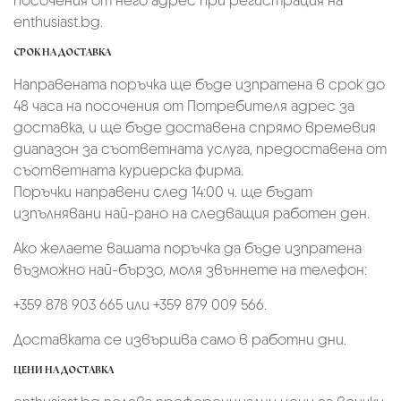
посочения от него адрес при регистрация на
enthusiast.bg.
СРОК НА ДОСТАВКА
Направената поръчка ще бъде изпратена в срок до
48 часа на посочения от Потребителя адрес за
доставка, и ще бъде доставена спрямо времевия
диапазон за съответната услуга, предоставена от
съответната куриерска фирма.
Поръчки направени след 14:00 ч. ще бъдат
изпълнявани най-рано на следващия работен ден.
Ако желаете вашата поръчка да бъде изпратена
възможно най-бързо, моля звъннете на телефон:
+359 878 903 665 или +359 879 009 566.
Доставката се извършва само в работни дни.
ЦЕНИ НА ДОСТАВКА