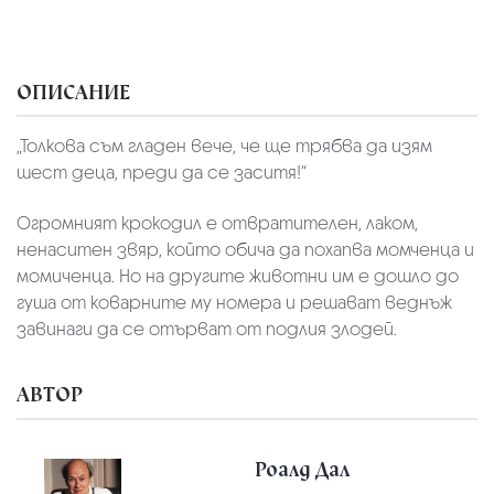
ОПИСАНИЕ
„Толкова съм гладен вече, че ще трябва да изям
шест деца, преди да се заситя!“
Огромният крокодил е отвратителен, лаком,
ненаситен звяр, който обича да похапва момченца и
момиченца. Но на другите животни им е дошло до
гуша от коварните му номера и решават веднъж
завинаги да се отърват от подлия злодей.
АВТОР
Роалд Дал