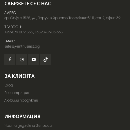
СВЪРЖЕТЕ СЕ С НАС
АДРЕС:
гр. София 1528, ул. „Поручик Христо Топракчиев“ 11, ет. 2, офис 39
ТЕЛЕФОН:
+359879 009 566
,
+359878 903 665
EMAIL:
sales@enthusiast.bg
ЗА КЛИЕНТА
Вход
Регистрация
Любими продукти
ИНФОРМАЦИЯ
Често задавани въпроси