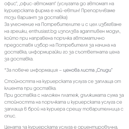
офис“, „офис-автомат“ (услугата до автомат на
куриерската фирма е най-евтин! Препоръчваме
този вариант за доставка)
За улеснение на Потребителите и с цел избягване
на грешки, enthusiast.bg използва адаптивен модул,
който при направена поръчка автоматично
предоставя избор на Потребителя за начина на
доставка, информирайки го за съответната цена
за доставка.
*За повече информация –
ценова листа „Спиди“
Стойността на куриерската услуга се заплаща от
клиента при доставка.
При доставка с наложен платеж, дължимата сума за
стойността на поръчката и куриерската услуга се
заплаща в брой на куриера срещу товарителница с
опис.
Цената за куриерската услуга е ориентировъчна,