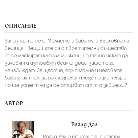
ОПИСАНИЕ
Запознайте се с: Момчето и баба му, и Върховната
вещица... Вещиците са отвратителни същества.
Те се маскират като мили жени, но тайно искат да
заловят и изтребят всички деца, защото ги
ненавиждат. За щастие, едно момче и неговата
баба знаят как да разпознават тези подли твари.
Но ще успеят ли да се отърват от тях завинаги?
АВТОР
Роалд Дал
Роалд Дал е британски писател-