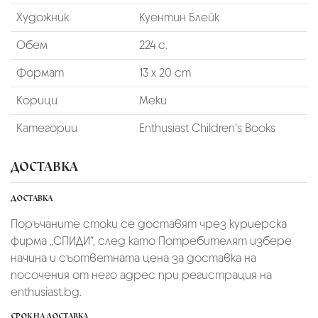
Художник
Куентин Блейк
Обем
224 с.
Формат
13 х 20 cm
Корици
Меки
Категории
Enthusiast Children's Books
ДОСТАВКА
ДОСТАВКА
Поръчаните стоки се доставят чрез куриерскa
фирмa „СПИДИ“,
след като Потребителят избере
начина и съответната цена за доставка на
посочения от него адрес при регистрация на
enthusiast.bg.
СРОК НА ДОСТАВКА