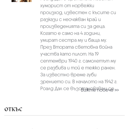
хуморист от норвежки
произход, известен с късите си
разкази с неочакван край и
произведенията си за деца.
Когато е само на 4 години,
умират сестра му и баща му.
През Втората световна война
участва като пилот. На 19
септември 1940 г. самолетът му
се разбива и той е тежко ранен.
За известно време губи
зрението си. В началото на 1942 г.
Роалд Дал се възстановява и се...
Вижте повече >>
ОТКЪС