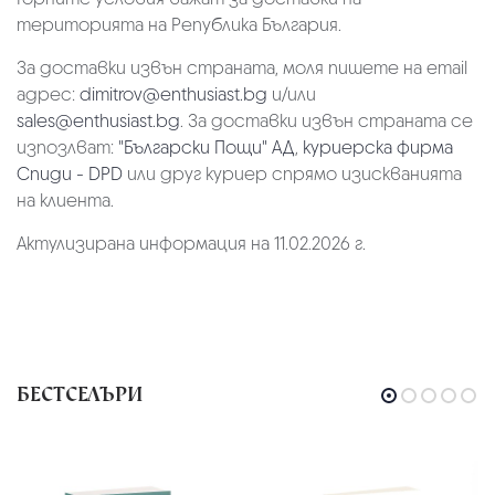
територията на Република България.
За доставки извън страната, моля пишете на email
адрес:
dimitrov@enthusiast.bg
и/или
sales@enthusiast.bg
. За доставки извън страната се
изпозлват:
"Български Пощи" АД
,
куриерска фирма
Спиди - DPD
или друг куриер спрямо изискванията
на клиента.
Актулизирана информация на 11.02.2026 г.
БЕСТСЕЛЪРИ