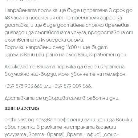
Направената поръчка ще бъде изпратена в срок до
48 часа на посочения от Потребителя адрес за
доставка, и ще бъде доставена спрямо времевия
диапазон за съответната услуга, предоставена от
съответната куриерска фирма.
Поръчки направени след 14:00 ч. ще бъдат
изпълнявани най-рано на следващия работен ден.
Ако желаете вашата поръчка да бъде изпратена
възможно най-бързо, моля звъннете на телефон:
+359 878 903 665 или +359 879 009 566.
Доставката се извършва само в работни дни.
ЦЕНИ НА ДОСТАВКА
enthusiast.bg ползва преференциални цени за всички
свои пратки в рамките на страната касаещи
услугата „врата- врата“, „врата - офис“, „oфис-