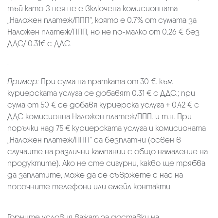
тъй като в нея не е включена комисионната
„Наложен платеж/ППП“, която е 0.7% от сумата за
Наложен платеж/ППП, но не по-малко от 0.26 € без
ДДС/ 0.31€ с ДДС.
.
Пример:
При сума на пратката от 30 €. към
куриерската услуга се добавят 0.31 € с ДДС.; при
сума от 50 € се добавя куриерска услуга + 0.42 € с
ДДС комисионна Наложен платеж/ППП. и т.н. При
поръчки над 75 € куриерската услуга и комисионата
„Наложен платеж/ППП“ са безплатни (освен в
случаите на различни кампании с общо намаление на
продуктите). Ако не сте сигурни, какво ще трябва
да заплатите, може да се съвржете с нас на
посочните телефони или емейл контакти.
Горните условия важат за доставки на