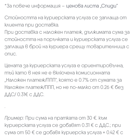
*За повече информация –
ценова листа „Спиди“
Стойността на куриерската услуга се заплаща от
клиента при доставка.
При доставка с наложен платеж, дължимата сума за
стойността на поръчката и куриерската услуга се
заплаща в брой на куриера срещу товарителница с
опис.
Цената за куриерската услуга е ориентировъчна,
тъй като в нея не е включена комисионната
„Наложен платеж/ППП“, която е 0.7% от сумата за
Наложен платеж/ППП, но не по-малко от 0.26 € без
ДДС/ 0.31€ с ДДС.
.
Пример:
При сума на пратката от 30 €. към
куриерската услуга се добавят 0.31 € с ДДС.; при
сума от 50 € се добавя куриерска услуга + 0.42 € с