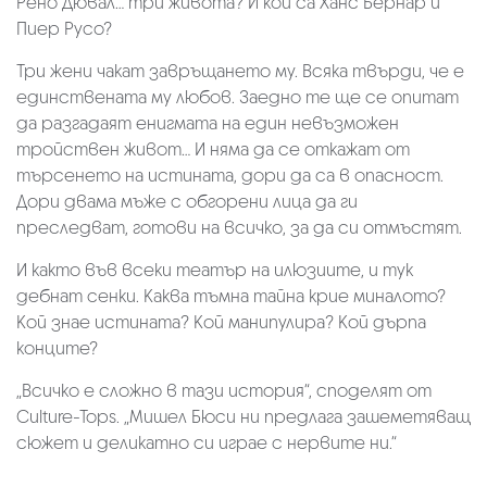
Рено Дювал… три живота? И кои са Ханс Бернар и
Пиер Русо?
Три жени чакат завръщането му. Всяка твърди, че е
единствената му любов. Заедно те ще се опитат
да разгадаят енигмата на един невъзможен
тройствен живот… И няма да се откажат от
търсенето на истината, дори да са в опасност.
Дори двама мъже с обгорени лица да ги
преследват, готови на всичко, за да си отмъстят.
И както във всеки театър на илюзиите, и тук
дебнат сенки. Каква тъмна тайна крие миналото?
Кой знае истината? Кой манипулира? Кой дърпа
конците?
„Всичко е сложно в тази история“, споделят от
Culture-Tops. „Мишел Бюси ни предлага зашеметяващ
сюжет и деликатно си играе с нервите ни.“