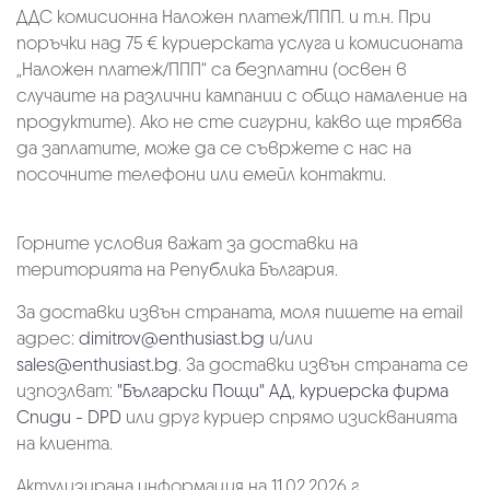
ДДС комисионна Наложен платеж/ППП. и т.н. При
поръчки над 75 € куриерската услуга и комисионата
„Наложен платеж/ППП“ са безплатни (освен в
случаите на различни кампании с общо намаление на
продуктите). Ако не сте сигурни, какво ще трябва
да заплатите, може да се съвржете с нас на
посочните телефони или емейл контакти.
Горните условия важат за доставки на
територията на Република България.
За доставки извън страната, моля пишете на email
адрес:
dimitrov@enthusiast.bg
и/или
sales@enthusiast.bg
. За доставки извън страната се
изпозлват:
"Български Пощи" АД
,
куриерска фирма
Спиди - DPD
или друг куриер спрямо изискванията
на клиента.
Актулизирана информация на 11.02.2026 г.