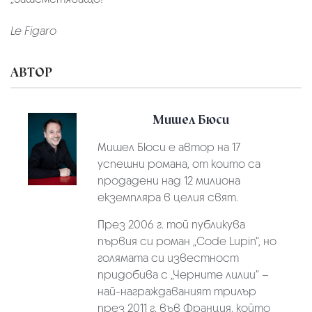
Le
Figaro
АВТОР
Мишел Бюси
Мишел Бюси е автор на 17
успешни романа, от които са
продадени над 12 милиона
екземпляра в целия свят.
През 2006 г. той публикува
първия си роман „Code Lupin“, но
голямата си известност
придобива с „Черните лилии“ –
най-награждаваният трилър
през 2011 г. във Франция, който