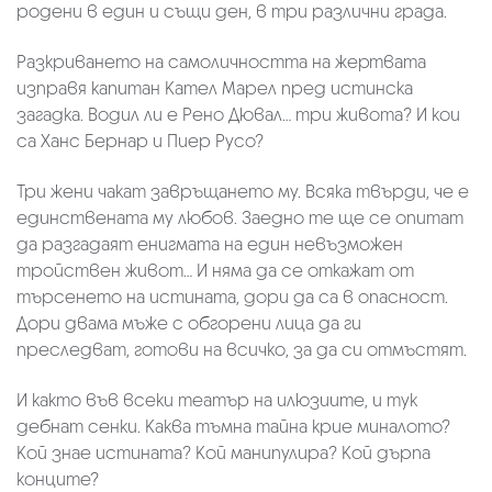
родени в един и същи ден, в три различни града.
Разкриването на самоличността на жертвата
изправя капитан Кател Марел пред истинска
загадка. Водил ли е Рено Дювал… три живота? И кои
са Ханс Бернар и Пиер Русо?
Три жени чакат завръщането му. Всяка твърди, че е
единствената му любов. Заедно те ще се опитат
да разгадаят енигмата на един невъзможен
тройствен живот… И няма да се откажат от
търсенето на истината, дори да са в опасност.
Дори двама мъже с обгорени лица да ги
преследват, готови на всичко, за да си отмъстят.
И както във всеки театър на илюзиите, и тук
дебнат сенки. Каква тъмна тайна крие миналото?
Кой знае истината? Кой манипулира? Кой дърпа
конците?