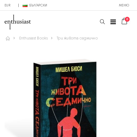
EUR
БЪЛГАРСКИ
МЕНЮ
0
Enthusiast Books
Три живота седмично