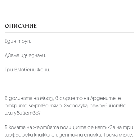
ОПИСАНИЕ
Един труп.
Двама изчезнали.
Три влюбени жени.
В долината на Мьоз, в сърцето на Ардените, е
открито мъртво тяло. Злополука, самоубийство
или убийство?
В колата на жертвата полицията се натъква на три
шофьорски книжки с идентични снимки. Трима мъже,