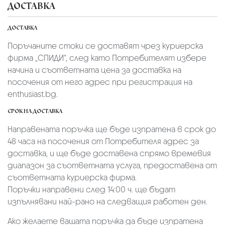
ДОСТАВКА
ДОСТАВКА
Поръчаните стоки се доставят чрез куриерскa
фирмa „СПИДИ“,
след като Потребителят избере
начина и съответната цена за доставка на
посочения от него адрес при регистрация на
enthusiast.bg.
СРОК НА ДОСТАВКА
Направената поръчка ще бъде изпратена в срок до
48 часа на посочения от Потребителя адрес за
доставка, и ще бъде доставена спрямо времевия
диапазон за съответната услуга, предоставена от
съответната куриерска фирма.
Поръчки направени след 14:00 ч. ще бъдат
изпълнявани най-рано на следващия работен ден.
Ако желаете вашата поръчка да бъде изпратена