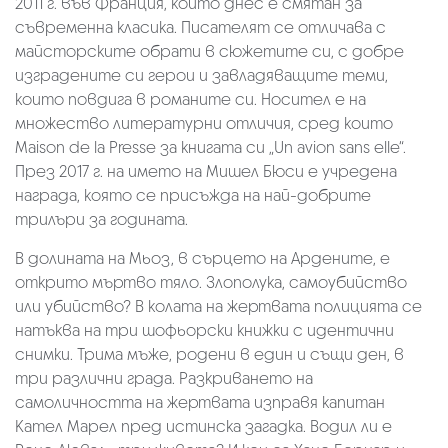
2011 г. във Франция, който днес е смятан за
съвременна класика. Писателят се отличава с
майсторските обрати в сюжетите си, с добре
изградените си герои и завладяващите теми,
които повдига в романите си. Носител е на
множество литературни отличия, сред които
Maison de la Presse за книгата си „Un avion sans elle“.
През 2017 г. на името на Мишел Бюси е учредена
награда, която се присъжда на най-добрите
трилъри за годината.
В долината на Мьоз, в сърцето на Ардените, е
открито мъртво тяло. Злополука, самоубийство
или убийство? В колата на жертвата полицията се
натъква на три шофьорски книжки с идентични
снимки. Трима мъже, родени в един и същи ден, в
три различни града. Разкриването на
самоличността на жертвата изправя капитан
Кател Марел пред истинска загадка. Водил ли е