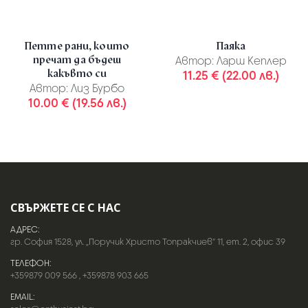
Петте рани, които
Паяка
пречат да бъдеш
Автор:
Ларш Кеплер
какъвто си
11.25 € (22.00 лв.)
Автор:
Лиз Бурбо
10.00 € (19.56 лв.)
СВЪРЖЕТЕ СЕ С НАС
АДРЕС:
гр. София 1528, ул. „Поручик Христо Топракчиев“ 11, ет. 2, офис 39
ТЕЛЕФОН:
+359879 009 566
,
+359878 903 665
EMAIL: