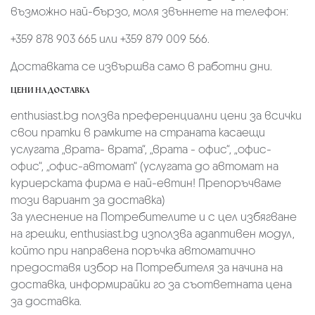
възможно най-бързо, моля звъннете на телефон:
+359 878 903 665 или +359 879 009 566.
Доставката се извършва само в работни дни.
ЦЕНИ НА ДОСТАВКА
enthusiast.bg ползва преференциални цени за всички
свои пратки в рамките на страната касаещи
услугата „врата- врата“, „врата - офис“, „oфис-
офис“, „офис-автомат“ (услугата до автомат на
куриерската фирма е най-евтин! Препоръчваме
този вариант за доставка)
За улеснение на Потребителите и с цел избягване
на грешки, enthusiast.bg използва адаптивен модул,
който при направена поръчка автоматично
предоставя избор на Потребителя за начина на
доставка, информирайки го за съответната цена
за доставка.