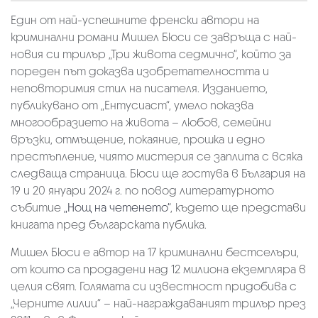
Един от най-успешните френски автори на
криминални романи Мишел Бюси се завръща с най-
новия си трилър „Три живота седмично“, който за
пореден път доказва изобретателността и
неповторимия стил на писателя. Изданието,
публикувано от „Ентусиаст“, умело показва
многообразието на живота – любов, семейни
връзки, отмъщение, покаяние, прошка и едно
престъпление, чиято мистерия се заплита с всяка
следваща страница. Бюси ще гостува в България на
19 и 20 януари 2024 г. по повод литературното
събитие
„Нощ на четенето“
, където ще представи
книгата пред българската публика.
Мишел Бюси е автор на 17 криминални бестселъри,
от които са продадени над 12 милиона екземпляра в
целия свят. Голямата си известност придобива с
„Черните лилии“ – най-награждаваният трилър през