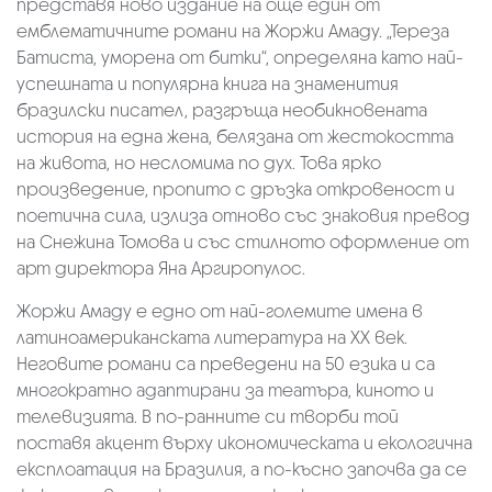
представя ново издание на още един от
емблематичните романи на Жоржи Амаду. „Тереза
Батиста, уморена от битки“, определяна като най-
успешната и популярна книга на знаменития
бразилски писател, разгръща необикновената
история на една жена, белязана от жестокостта
на живота, но несломима по дух. Това ярко
произведение, пропито с дръзка откровеност и
поетична сила, излиза отново със знаковия превод
на Снежина Томова и със стилното оформление от
арт директора Яна Аргиропулос.
Жоржи Амаду е едно от най-големите имена в
латиноамериканската литература на XX век.
Неговите романи са преведени на 50 езика и са
многократно адаптирани за театъра, киното и
телевизията. В по-ранните си творби той
поставя акцент върху икономическата и екологична
експлоатация на Бразилия, а по-късно започва да се