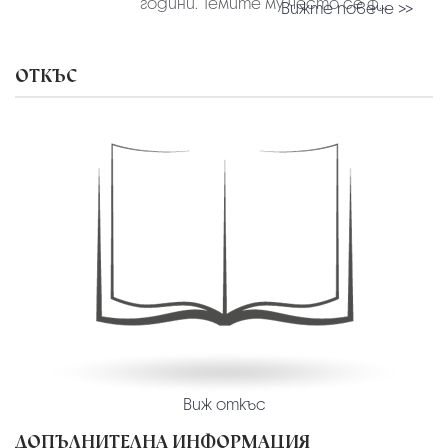
години. Темите му често се ф...
Вижте повече >>
ОТКЪС
Виж откъс
ДОПЪЛНИТЕЛНА ИНФОРМАЦИЯ