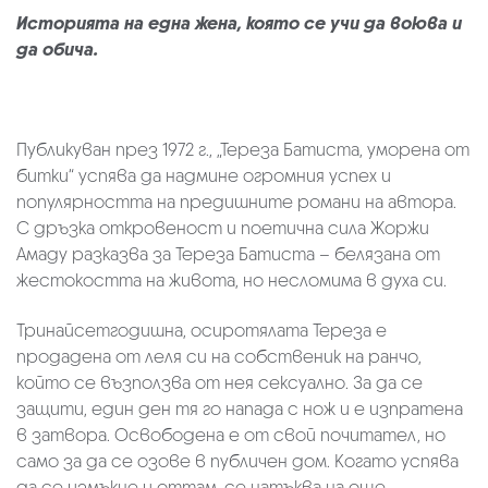
Историята на една жена, която се учи да воюва и
да обича.
Публикуван през 1972 г., „Тереза Батиста, уморена от
битки“ успява да надмине огромния успех и
популярността на предишните романи на автора.
С дръзка откровеност и поетична сила Жоржи
Амаду разказва за Тереза Батиста – белязана от
жестокостта на живота, но несломима в духа си.
Тринайсетгодишна, осиротялата Тереза е
продадена от леля си на собственик на ранчо,
който се възползва от нея сексуално. За да се
защити, един ден тя го напада с нож и е изпратена
в затвора. Освободена е от свой почитател, но
само за да се озове в публичен дом. Когато успява
да се измъкне и оттам, се натъква на още