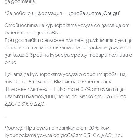
за доставка.
*За повече информация –
ценова листа „Спиди“
Стойността на куриерската услуга се заплаща от
клиента при доставка.
При доставка с наложен платеж, дължимата сума за
стойността на поръчката и куриерската услуга се
заплаща в брой на куриера срещу товарителница с
опис.
Цената за куриерската услуга е ориентировъчна,
тъй като в нея не е включена комисионната
„Наложен платеж/ППП“, която е 0.7% от сумата за
Наложен платеж/ППП, но не по-малко от 0.26 € без
ДДС/ 0.31€ с ДДС.
.
Пример:
При сума на пратката от 30 €. към
куриерската услуга се добавят 0.31 € с ДДС.; при