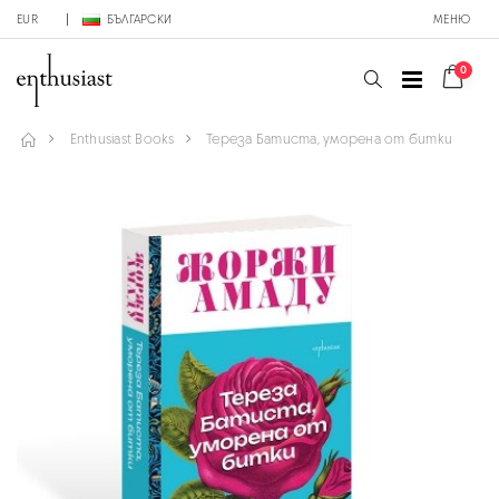
EUR
БЪЛГАРСКИ
МЕНЮ
0
Enthusiast Books
Тереза Батиста, уморена от битки