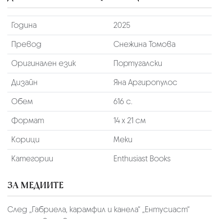
Година
2025
Превод
Снежина Томова
Оригинален език
Португалски
Дизайн
Яна Аргиропулос
Обем
616 с.
Формат
14 х 21 см
Корици
Меки
Категории
Enthusiast Books
ЗА МЕДИИТЕ
След „Габриела, карамфил и канела“ „Ентусиаст“