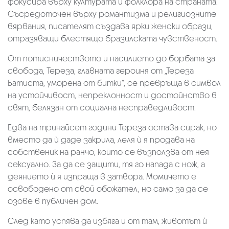
фокусира върху културата и фолклора на страната.
Съсредоточен върху романтизма и религиозните
вярвания, писателят създава ярки женски образи,
отразяващи блестящо бразилската чувственост.
От потисничеството и насилието до борбата за
свобода, Тереза, главната героиня от „Тереза
Батиста, уморена от битки“, се превръща в символ
на устойчивост, непреклонност и достойнство в
свят, белязан от социална несправедливост.
Едва на тринайсет години Тереза остава сирак, но
вместо да ѝ даде закрила, леля ѝ я продава на
собственик на ранчо, който се възползва от нея
сексуално. За да се защити, тя го напада с нож, а
деянието ѝ я изпраща в затвора. Момичето е
освободено от свой обожател, но само за да се
озове в публичен дом.
След като успява да избяга и от там, животът ѝ