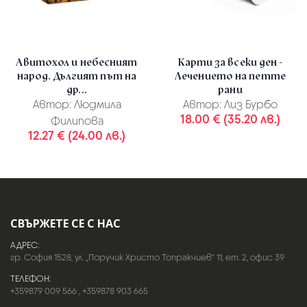
Авитохол и небесният
Карти за всеки ден -
народ. Дългият път на
Лечението на петте
др...
рани
Автор:
Людмила
Автор:
Лиз Бурбо
18.00 € (35.20 лв.)
Филипова
12.27 € (24.00 лв.)
СВЪРЖЕТЕ СЕ С НАС
АДРЕС:
гр. София 1528, ул. „Поручик Христо Топракчиев“ 11, ет. 2, офис 39
ТЕЛЕФОН:
+359879 009 566
,
+359878 903 665