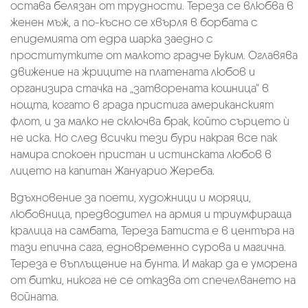
остава белязан от трудности. Тереза се влюбва в
женен мъж, а по-късно се хвърля в борбата с
епидемията от едра шарка заедно с
проститутките от малкото градче Буким. Оглавява
движение на жриците на платената любов и
организира стачка на „затворената кошница“ в
нощта, когато в града пристига американският
флот, и за малко не сключва брак, който сърцето ѝ
не иска. Но след всички тези бури накрая все пак
намира спокоен пристан и истинската любов в
лицето на капитан Жануарио Жeреба.
Вдъхновение за поети, художници и моряци,
любовница, предводител на армия и триумфираща
кралица на самбата, Тереза Батиста е в центъра на
тази епична сага, едновременно сурова и магична.
Тереза е въплъщение на бунта. И макар да е уморена
от битки, никога не се отказва от спечелването на
войната.