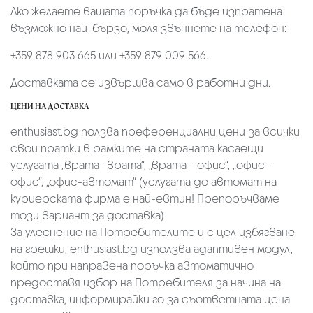
Ако желаете вашата поръчка да бъде изпратена
възможно най-бързо, моля звъннете на телефон:
+359 878 903 665 или +359 879 009 566.
Доставката се извършва само в работни дни.
ЦЕНИ НА ДОСТАВКА
enthusiast.bg ползва преференциални цени за всички
свои пратки в рамките на страната касаещи
услугата „врата- врата“, „врата - офис“, „oфис-
офис“, „офис-автомат“ (услугата до автомат на
куриерската фирма е най-евтин! Препоръчваме
този вариант за доставка)
За улеснение на Потребителите и с цел избягване
на грешки, enthusiast.bg използва адаптивен модул,
който при направена поръчка автоматично
предоставя избор на Потребителя за начина на
доставка, информирайки го за съответната цена