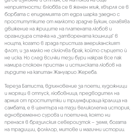
неприятности: влюбва се в женен мъж, хвърля се в
борбата с епидемията от едра шарка заедно с
проститутките от малкото градче Буким, оглавява
движение на жриците на платената любов и
организира стачка на „затворената кошница“ в
нощта, когато в града пристига американският
флот, и за малко не сключва брак, който сърцето ѝ
не иска. Но след всички тези бури накрая все пак
намира спокоен пристан и истинската любов на
гърдите на капитан Жануарио Жeреба.
Тереза Батиста, вдъхновение за поети, художници
и моряци в отпуск, любовница, предводител на
армия от проститутки и триумфираща кралица на
самбата, е в центъра на тази великолепна история,
едновременно сурова и поетична, която ни
пренася в бразилския североизток – земя, богата
на традиции, фолклор, митове и магични истории.