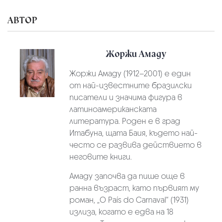
АВТОР
Жоржи Амаду
Жоржи Амаду (1912–2001) е един
от най-известните бразилски
писатели и значима фигура в
латиноамериканската
литература. Роден е в град
Итабуна, щата Баия, където най-
често се развива действието в
неговите книги.
Амаду започва да пише още в
ранна възраст, като първият му
роман, „O País do Carnaval“ (1931)
излиза, когато е едва на 18