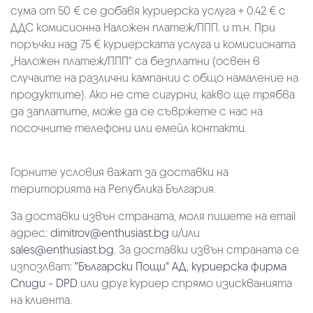
сума от 50 € се добавя куриерска услуга + 0.42 € с
ДДС комисионна Наложен платеж/ППП. и т.н. При
поръчки над 75 € куриерската услуга и комисионата
„Наложен платеж/ППП“ са безплатни (освен в
случаите на различни кампании с общо намаление на
продуктите). Ако не сте сигурни, какво ще трябва
да заплатите, може да се съвржете с нас на
посочните телефони или емейл контакти.
Горните условия важат за доставки на
територията на Република България.
За доставки извън страната, моля пишете на email
адрес:
dimitrov@enthusiast.bg
и/или
sales@enthusiast.bg
. За доставки извън страната се
изпозлват:
"Български Пощи" АД
,
куриерска фирма
Спиди - DPD
или друг куриер спрямо изискванията
на клиента.