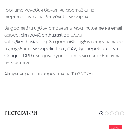
Горните условия важат за доставки на
територията на Република България.
За доставки извън страната, моля пишете на email
адрес:
dimitrov@enthusiast.bg
и/или
sales@enthusiast.bg
. За доставки извън страната се
изпозлват:
"Български Пощи" АД
,
куриерска фирма
Спиди - DPD
или друг куриер спрямо изискванията
на клиента.
Актулизирана информация на 11.02.2026 г.
БЕСТСЕЛЪРИ
-20%