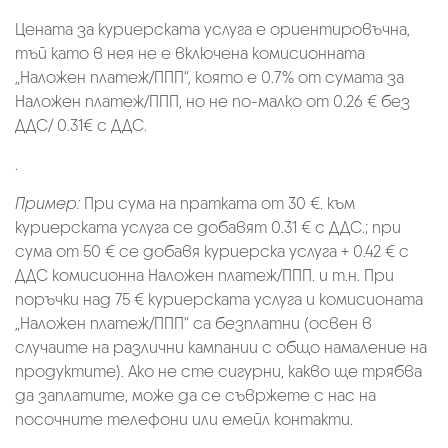
Цената за куриерската услуга е ориентировъчна,
тъй като в нея не е включена комисионната
„Наложен платеж/ППП“, която е 0.7% от сумата за
Наложен платеж/ППП, но не по-малко от 0.26 € без
ДДС/ 0.31€ с ДДС.
.
Пример:
При сума на пратката от 30 €. към
куриерската услуга се добавят 0.31 € с ДДС.; при
сума от 50 € се добавя куриерска услуга + 0.42 € с
ДДС комисионна Наложен платеж/ППП. и т.н. При
поръчки над 75 € куриерската услуга и комисионата
„Наложен платеж/ППП“ са безплатни (освен в
случаите на различни кампании с общо намаление на
продуктите). Ако не сте сигурни, какво ще трябва
да заплатите, може да се съвржете с нас на
посочните телефони или емейл контакти.