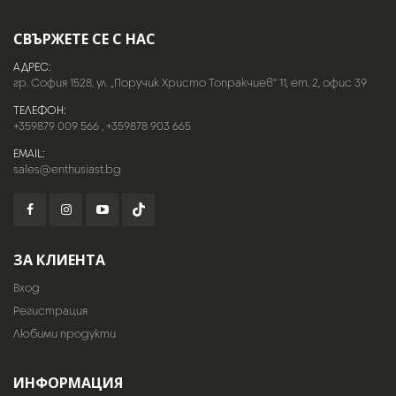
СВЪРЖЕТЕ СЕ С НАС
АДРЕС:
гр. София 1528, ул. „Поручик Христо Топракчиев“ 11, ет. 2, офис 39
ТЕЛЕФОН:
+359879 009 566
,
+359878 903 665
EMAIL:
sales@enthusiast.bg
ЗА КЛИЕНТА
Вход
Регистрация
Любими продукти
ИНФОРМАЦИЯ