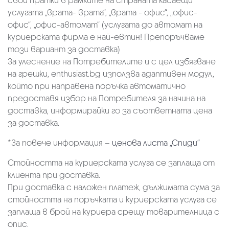
свои пратки в рамките на страната касаещи
услугата „врата- врата“, „врата - офис“, „oфис-
офис“, „офис-автомат“ (услугата до автомат на
куриерската фирма е най-евтин! Препоръчваме
този вариант за доставка)
За улеснение на Потребителите и с цел избягване
на грешки, enthusiast.bg използва адаптивен модул,
който при направена поръчка автоматично
предоставя избор на Потребителя за начина на
доставка, информирайки го за съответната цена
за доставка.
*За повече информация –
ценова листа „Спиди“
Стойността на куриерската услуга се заплаща от
клиента при доставка.
При доставка с наложен платеж, дължимата сума за
стойността на поръчката и куриерската услуга се
заплаща в брой на куриера срещу товарителница с
опис.