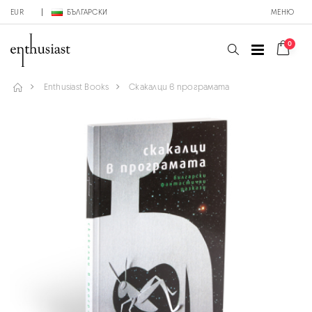
EUR
БЪЛГАРСКИ
МЕНЮ
0
Enthusiast Books
Скакалци в програмата