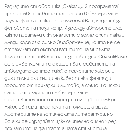
Разказите от сборника „Скакалци в програмата“
представят новите тенденции в българската
научна фантастика и са дългоочакван „ъпдейт“ за
феновете на този жанр. Измежду авторите има,
както писатели и журналисти с голям опит, така и
млади хора със силно въображение, които не се
страхуват от експериментите на мисълта.
Темите и жанровете са разнообразни. Сблъскваме
се с извънземните същества и роботите на
„твърдата фантастика“, отегчените хакери и
дигитални скитници на киберпънка, фентъзи
героите от приказки и митове, а също и с някои
сатирични картини на българската
действителност от преди и след 10 ноември.
Някои автори предпочитат хумора, а други –
мистериите на готическата литература, но
всички се изразяват изключително силно чрез
похватите на фантастичната стилистика.