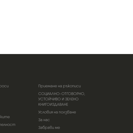
роси
Приемане на ръкописи
СОЦИАЛНО-ОТГОВОРНО,
УСТОЙЧИВО И ЗЕЛЕНО
КНИГОИЗДАВАНЕ
Условия на ползване
тките
За нас
телност
Забрави ме