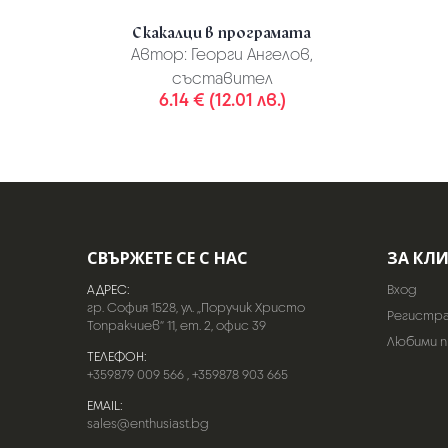
Скакалци в програмата
Автор:
Георги Ангелов,
съставител
6.14 € (12.01 лв.)
СВЪРЖЕТЕ СЕ С НАС
ЗА КЛ
АДРЕС:
Вход
гр. София 1528, ул. „Поручик Христо
Регистр
Топракчиев“ 11, ет. 2, офис 39
Любими 
ТЕЛЕФОН:
+359879 009 566
,
+359878 903 665
EMAIL:
sales@enthusiast.bg