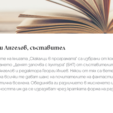
ги Ангелов, съставител
е на книгата „Скакалци в програмата“ са избрани от ко
нето „Денят започва с култура“ (БНТ) от съставители
Ангелов и редактора Георги Илиев. Някои от тях са ветер
ка всички те дават шанс на почитателите на фантастик
тична вселена. Обединява ги различието в мисленето 
остта им да се изразяват чрез кратката форма на раз