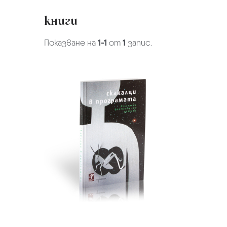
книги
Показване на
1-1
от
1
запис.