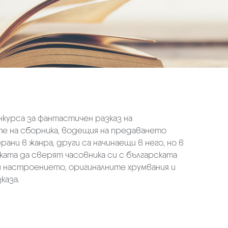
нкурса за фантастичен разказ на
те на сборника, водещия на предаването
ани в жанра, други са начинаещи в него, но в
ата да сверят часовника си с българската
и настроението, оригиналните хрумвания и
каза.