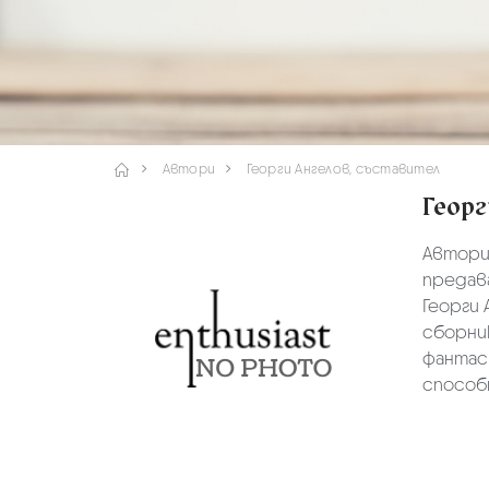
Автори
Георги Ангелов, съставител
Геор
Авторит
предава
Георги 
сборни
фантас
способн