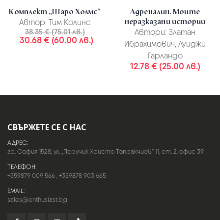
Комплект „Шаро Холмс“
Адреналин. Моите
неразказани истории
Автор:
Тим Колинс
38.35 € (75.01 лв.)
Автори:
Златан
30.68 € (60.00 лв.)
Ибрахимович, Луиджи
Гарландо
12.78 € (25.00 лв.)
СВЪРЖЕТЕ СЕ С НАС
АДРЕС:
гр. София 1528, ул. „Поручик Христо Топракчиев“ 11, ет. 2, офис 39
ТЕЛЕФОН:
+359879 009 566
,
+359878 903 665
EMAIL:
sales@enthusiast.bg