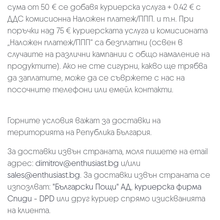
сума от 50 € се добавя куриерска услуга + 0.42 € с
ДДС комисионна Наложен платеж/ППП. и т.н. При
поръчки над 75 € куриерската услуга и комисионата
„Наложен платеж/ППП“ са безплатни (освен в
случаите на различни кампании с общо намаление на
продуктите). Ако не сте сигурни, какво ще трябва
да заплатите, може да се съвржете с нас на
посочните телефони или емейл контакти.
Горните условия важат за доставки на
територията на Република България.
За доставки извън страната, моля пишете на email
адрес:
dimitrov@enthusiast.bg
и/или
sales@enthusiast.bg
. За доставки извън страната се
изпозлват:
"Български Пощи" АД
,
куриерска фирма
Спиди - DPD
или друг куриер спрямо изискванията
на клиента.