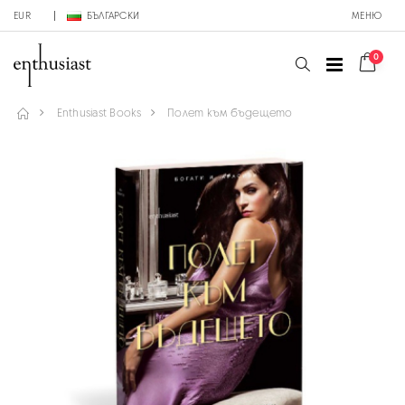
EUR
БЪЛГАРСКИ
МЕНЮ
0
Enthusiast Books
Полет към бъдещето