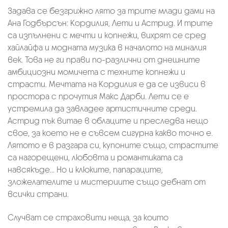
Задава се безгрижно лято за трите млади дами на
Ана Годбърсън: Кордилия, Лети и Астрид. И трите
са изпълнени с мечти и копнежи, вихрят се сред
хайлайфа и модната музика в началото на миналия
век. Това не ги прави по-различни от днешните
амбициозни момичета с техните копнежи и
страсти. Мечтата на Кордилия е да се извиси в
простора с прочутия Макс Дарби. Лети се е
устремила да завладее артистичните среди.
Астрид пък витае в облаците и преследва нещо
свое, за което не е съвсем сигурна какво точно е.
Лятото е в разгара си, купоните също, страстите
са нагорещени, любовта и романтиката са
навсякъде... Но и клюките, папараците,
зложелателите и мистериите също дебнат от
всички страни.
Случват се страховити неща, за които