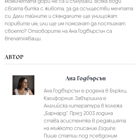
момичетата дори не са и сънували. Всяка води
своята битка с живота, за да осъществи мечтата
си. Дали тайните и скандалите ще унищожат
поривите им, или ще им помогнат да постигнат
своето? Отговорите на Ана Годбърсън са
впечатляващи.
АВТОР
Ана Годбърсън
Ана Годбърсън е родена в Бъркли,
Калифорния. Завършила е
Английска литература в колежа
„Барнард“. През 2003 година
става асистентка в редакцията
на мъжкото списание
Esquire
.
Пише статии под псевдоним