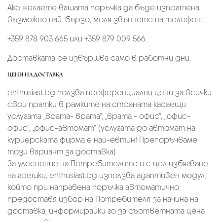
Ако желаете вашата поръчка да бъде изпратена
възможно най-бързо, моля звъннете на телефон:
+359 878 903 665 или +359 879 009 566.
Доставката се извършва само в работни дни.
ЦЕНИ НА ДОСТАВКА
enthusiast.bg ползва преференциални цени за всички
свои пратки в рамките на страната касаещи
услугата „врата- врата“, „врата - офис“, „oфис-
офис“, „офис-автомат“ (услугата до автомат на
куриерската фирма е най-евтин! Препоръчваме
този вариант за доставка)
За улеснение на Потребителите и с цел избягване
на грешки, enthusiast.bg използва адаптивен модул,
който при направена поръчка автоматично
предоставя избор на Потребителя за начина на
доставка, информирайки го за съответната цена