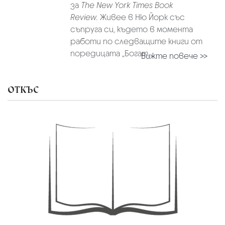
за
The New York Times Book
Review
.
Живее в Ню Йорк със
съпруга си, където в момента
работи по следващите книги от
поредицата „Богат...
Вижте повече >>
ОТКЪС