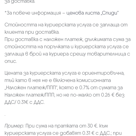
за доставка.
*За повече информация –
ценова листа „Спиди“
Стойността на куриерската услуга се заплаща от
клиента при доставка.
При доставка с наложен платеж, дължимата сума за
стойността на поръчката и куриерската услуга се
заплаща в брой на куриера срещу товарителница с
опис.
Цената за куриерската услуга е ориентировъчна,
тъй като в нея не е включена комисионната
„Наложен платеж/ППП“, която е 0.7% от сумата за
Наложен платеж/ППП, но не по-малко от 0.26 € без
ДДС/ 0.31€ с ДДС.
.
Пример:
При сума на пратката от 30 €. към
куриерската услуга се добавят 0.31 € с ДДС.; при